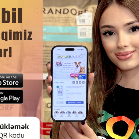
го вычёсывания
ск шерсти
ЧИТАТЬ ДАЛЬШЕ
ков
рофессионального груминга
Смотр
RIXIE #23125 SOFTBÜRSTE (SOFT
ЩЁТКА FURMINATOR DUAL G
USH) ДЛЯ КОШЕК И СОБАК.
BRUSH-УНИВЕРСАЛЬНЫЙ ИН
ДЛЯ ЕЖЕДНЕВНОГО УХОД
ШЕРСТЬЮ СОБАКИ.#141