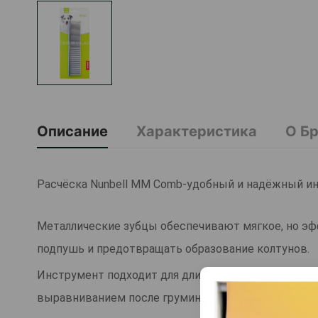
Описание
Характеристика
О Б
Расчёска Nunbell MM Comb-удобный и надёжный ин
Металлические зубцы обеспечивают мягкое, но эф
подпушь и предотвращать образование колтунов.
Инструмент подходит для длинной, средней и коро
выравниванием после груминга. Прочный корпус и