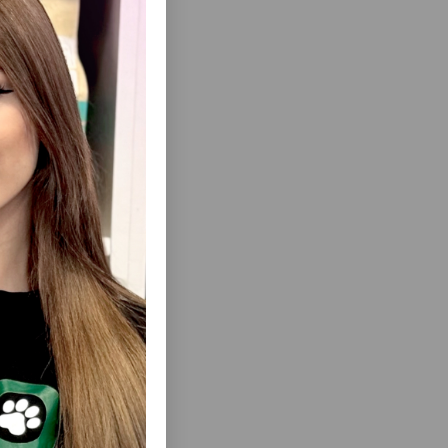
еть Все
ROOMING
РАСЧЕСКА FERPLAST 5982 УДОБНАЯ И
СТРУМЕНТ
ЭФФЕКТИВНАЯ ПУХОДЕРКА ДЛЯ СОБАК
А ЗА
И КОШЕК, РАЗРАБОТАННАЯ ДЛЯ
310
БЕРЕЖНОГО УХОДА ЗА ШЕРСТЬЮ
ЛЮБОЙ ДЛИНЫ.