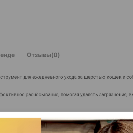
ренде
Отзывы(0)
струмент для ежедневного ухода за шерстью кошек и соб
фективное расчёсывание, помогая удалять загрязнения, 
ткой шерсти, а также идеально справляется с финальным
 удобное удержание делают расчёску долговечной и комф