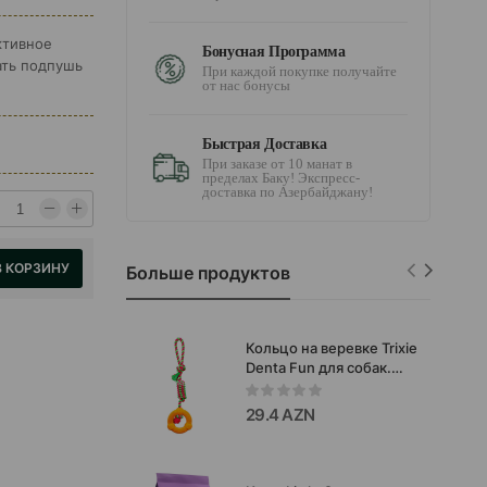
ктивное
Бонусная Программа
ать подпушь
При каждой покупке получайте
от нас бонусы
Быстрая Доставка
При заказе от 10 манат в
пределах Баку! Экспресс-
доставка по Азербайджану!
В КОРЗИНУ
Больше продуктов
Кольцо на веревке Trixie
Denta Fun для собак.
Цвета: в ассортименте.
29.4 AZN