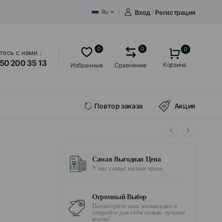
Вход
/
Регистрация
Ru
0
0
0
есь с нами :
50 200 35 13
Корзина
Избранные
Сравнение
Повтор заказа
Акция
Самая Выгодная Цена
У нас самые низкие цены
Огромный Выбор
Посмотрите наш зоомагазин и
откройте для себя только лучшие
корма!