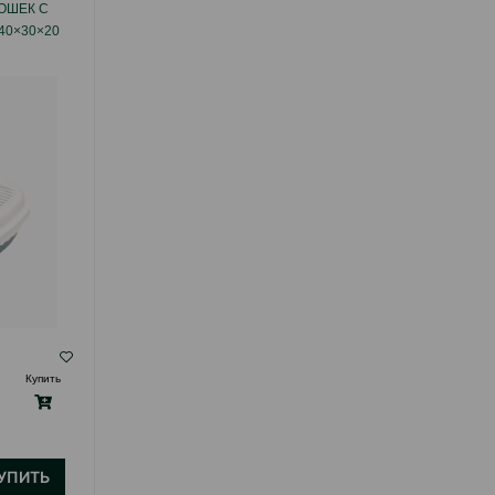
ОШЕК С
КОГТЕТОЧКА - ДОМИК NUNBELL #0265
40×30×20
ДЛЯ КОШЕК (ИГРОВОЙ КОМПЛЕКС)
ВЫСОТА: 135 СМ.
( Отзывы)
Купить
Масса
Цена
Купить
220.00
1 шт
УПИТЬ
КУПИТЬ