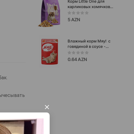
Корм Little One для
карликовых хомячков
полнорационный с
добавлением
5 AZN
витаминов и
минеральных веществ
400 гр.
Влажный корм Мяу! с
говядиной в соусе -
полнорационный
сбалансированный
0.64 AZN
рацион, разработанный
для ежедневного
кормления кошек
ак.
85г.#2664
вычесывать
×
ортной в