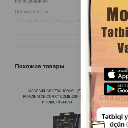
использовании.
Преимущества:
• Металлические зубцы для аккуратного и глубоко
• Подходит для собак и кошек всех пород
• Помогает поддерживать чистоту, мягкость и бле
• Эффективна для удаления подпуши и мелких узел
• Отличный инструмент для ежедневного ухода и п
Похожие товары
МАССАЖНАЯ РЕЗИНОВАЯ ЩЁТКА
ЩЁТКА T
FURMINATOR CURRY COMB-ДЛЯ СОБАК
BR
И КОШЕК.#144694