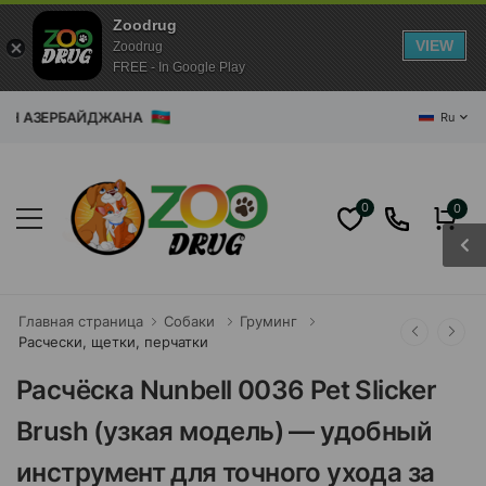
Zoodrug
VIEW
Zoodrug
FREE - In Google Play
ЕРБАЙДЖАНА
Ru
0
0
Главная страница
Собаки
Груминг
Расчески, щетки, перчатки
Расчёска Nunbell 0036 Pet Slicker
Brush (узкая модель) — удобный
инструмент для точного ухода за