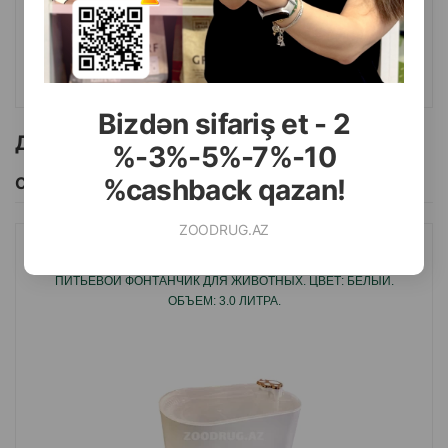
КУПИТЬ
Bizdən sifariş et - 2
Другие товоры бренда
%-3%-5%-7%-10
%cashback qazan!
Смотреть Все
ZOODRUG.AZ
АВТОПОИЛКА NUNBELL #065 PET WATER FOUNTAIN
ПИТЬЕВОЙ ФОНТАНЧИК ДЛЯ ЖИВОТНЫХ. ЦВЕТ: БЕЛЫЙ.
ОБЪЕМ: 3.0 ЛИТРА.