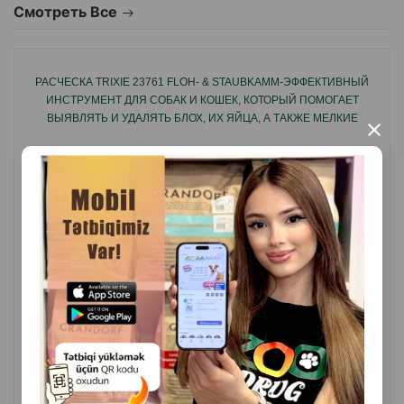
Смотреть Все
детального ухода.
РАСЧЕСКА TRIXIE 23761 FLOH- & STAUBKAMM-ЭФФЕКТИВНЫЙ
ИНСТРУМЕНТ ДЛЯ СОБАК И КОШЕК, КОТОРЫЙ ПОМОГАЕТ
ВЫЯВЛЯТЬ И УДАЛЯТЬ БЛОХ, ИХ ЯЙЦА, А ТАКЖЕ МЕЛКИЕ
×
ЗАГРЯЗНЕНИЯ И ПЫЛЬ.
( Отзывы)
Масса
Цена
Купить
8.40
1 шт