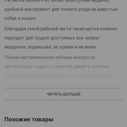
Расчёска Nunbell Pet Slicker Brush (узкая модель) —
удобный инструмент для точного ухода за шерстью
собак и кошек.
Благодаря узкой рабочей части такая щётка отлично
подходит для трудно-доступных зон: вокруг
мордочки, подмышек, за ушами и на лапах.
Тонкие металлические зубчики аккуратно
прочёсывают шерсть, помогая удалять колтуны,
подпушь и выпавшие волоски, не повреждая кожу
питомца. Эргономичная ручка обеспечивает
комфортный и надёжный хват при ежедневном
ЧИТАТЬ ДАЛЬШЕ
использовании.
Идеально подходит для животных с длинной, средней
Похожие товары
и густой шерстью. Отличный выбор для аккуратного,