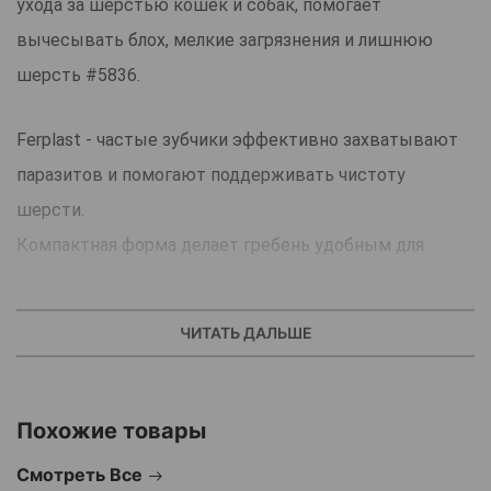
ухода за шерстью кошек и собак, помогает
вычесывать блох, мелкие загрязнения и лишнюю
шерсть #5836.
Ferplast - частые зубчики эффективно захватывают
паразитов и помогают поддерживать чистоту
шерсти.
Компактная форма делает гребень удобным для
ежедневного использования, а гладкий материал
легко очищается после процедуры.
ЧИТАТЬ ДАЛЬШЕ
Подходит для регулярного ухода за шерстью и
гигиены питомца.
Похожие товары
Страна - производитель: Италия.
Смотреть Все