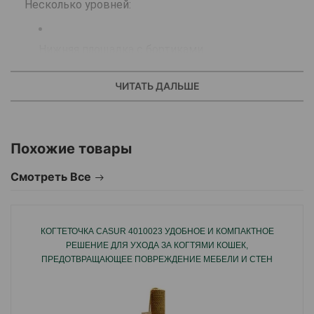
Несколько уровней:
Нижняя площадка с бортиками.
ЧИТАТЬ ДАЛЬШЕ
Средний уровень с «домиком» и двумя
отверстиями (арочный вход и круглое окошко).
Похожие товары
Платформа сбоку для лежания.
Смотреть Все
Верхняя смотровая площадка с бортиками, где
кошка может отдыхать или наблюдать.
КОГТЕТОЧКА CASUR 4010023 УДОБНОЕ И КОМПАКТНОЕ
РЕШЕНИЕ ДЛЯ УХОДА ЗА КОГТЯМИ КОШЕК,
ПРЕДОТВРАЩАЮЩЕЕ ПОВРЕЖДЕНИЕ МЕБЕЛИ И СТЕН
Вертикальные стойки обтянуты сизалем (для
30X30X50.
заточки когтей).