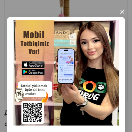
Для чего подходит:
×
Игры
— кошка может прыгать, прятаться, лазать.
Отдых
— верхняя полка и домик дают комфортные
места для сна.
( Отзывы)
Масса
Цена
Купить
24.00
1 шт
Заточка когтей
— сизалевые столбы
предотвращают порчу мебели.
КУПИТЬ
Активность и здоровье
— помогает кошке
оставаться подвижной, особенно в домашних
Другие товоры бренда
условиях.
Смотреть Все