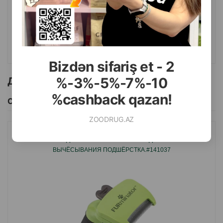
8.50
1 шт
КУПИТЬ
Bizdən sifariş et - 2
%-3%-5%-7%-10
Другие товоры бренда
%cashback qazan!
Смотреть Все
ZOODRUG.AZ
FURMINATOR ДЛЯ СОБАК - ИНСТРУМЕНТ ДЛЯ ГЛУБОКОГО
ВЫЧЁСЫВАНИЯ ПОДШЁРСТКА.#141037