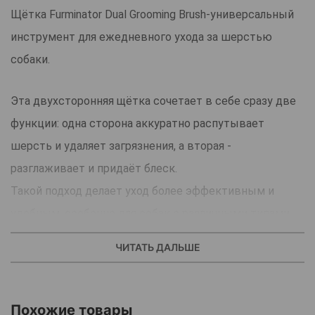
Щётка Furminator Dual Grooming Brush-универсальный
инструмент для ежедневного ухода за шерстью
собаки.
Эта двухсторонняя щётка сочетает в себе сразу две
функции: одна сторона аккуратно распутывает
шерсть и удаляет загрязнения, а вторая -
разглаживает и придаёт блеск.
Такой подход делает уход более эффективным и
удобным, особенно для собак с различными типами
шерсти.
ЧИТАТЬ ДАЛЬШЕ
Щётка оснащена эргономичной ручкой, которая не
скользит в руке и позволяет комфортно ухаживать за
питомцем даже при длительном использовании.
Похожие товары