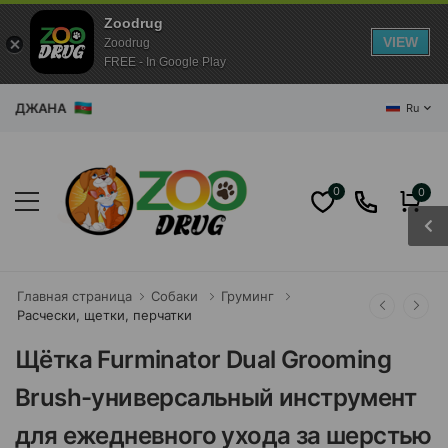
Zoodrug
VIEW
Zoodrug
FREE - In Google Play
ДЖАНА
Ru
0
0
Главная страница
Собаки
Груминг
Расчески, щетки, перчатки
Щётка Furminator Dual Grooming
Brush-универсальный инструмент
для ежедневного ухода за шерстью