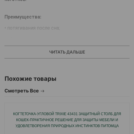
Преимущества:
• потягивания после сна;
• сбрасывания напряжения при стрессе;
• пометки территории.Когтеточка не занимает много
ЧИТАТЬ ДАЛЬШЕ
места, ее можно переставлять с одного места на
другое. Он выполнена, как лежанка, где кот или кошка
Похожие товары
может проводить большую часть своего времени.
Смотреть Все
Ее можно брать с собой в поездку, чтобы
минимизировать стресс, полученный домашним
КОГТЕТОЧКА-УГЛОВОЙ TRIXIE 43431 ЗАЩИТНЫЙ СТОЛБ ДЛЯ
животным по причине изменения привычной среды
КОШЕК-ПРАКТИЧНОЕ РЕШЕНИЕ ДЛЯ ЗАЩИТЫ МЕБЕЛИ И
обитания.
УДОВЛЕТВОРЕНИЯ ПРИРОДНЫХ ИНСТИНКТОВ ПИТОМЦА
32X60CM