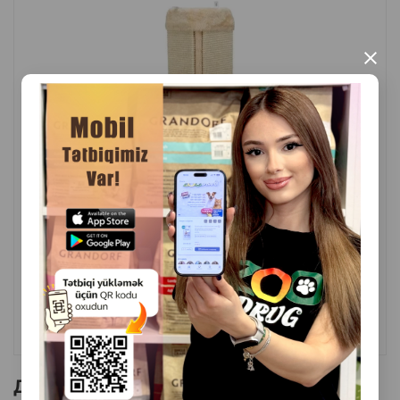
По мелким ячейкам когтеточки насыпается специальная
травяная смесь, с добавлением кошачьей мяты.
Размер: 44×3.5×21.5 см. с рисунком.
×
Страна производитель: Китай.
( Отзывы)
Масса
Цена
Купить
34.20
1 шт
КУПИТЬ
Другие товоры бренда