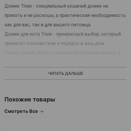
Домик Trixie - специальный кошачий домик не
прихоть и не роскошь, а практическая необходимость
как для вас, так и для вашего питомца.
Домик для кота Trixie - прекрасный выбор, который
принесет спокойствие и порядок в ваш дом.
Сверху домик покрыт мягким плюшевым чехлом, и
вы можете быть уверены, что вашей кошке
понравится такая ткань - любой хозяин согласится,
ЧИТАТЬ ДАЛЬШЕ
что эти животные знают толк в вещах, приятных на
ощупь.
Похожие товары
Домик для кота Trixie - домик с полуоткрытым
Смотреть Все
верхом. Поэтому с одной стороны, ваша кошка
сможет чувствовать себя защищенной в окружении