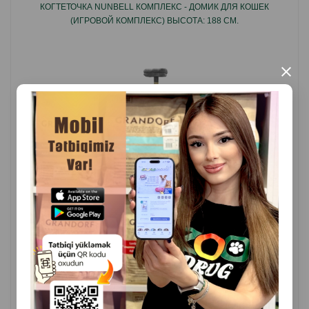
КОГТЕТОЧКА NUNBELL КОМПЛЕКС - ДОМИК ДЛЯ КОШЕК
теплых стенок и небольшого навеса, а с другой -
(ИГРОВОЙ КОМПЛЕКС) ВЫСОТА: 188 СМ.
будет по-прежнему прекрасно видеть все
происходящее вокруг и общаться с вами и другими
×
домочадцами.
Страна производитель: Китай.
( Отзывы)
Масса
Цена
Купить
299.00
1 шт
КУПИТЬ