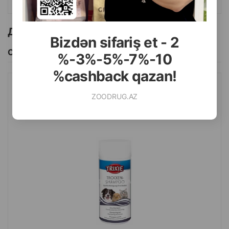
Другие товоры бренда
Bizdən sifariş et - 2
Смотреть Все
%-3%-5%-7%-10
%cashback qazan!
СУХОЙ ШАМПУНЬ TRIXIE ГИПОАЛЛЕРГЕННЫЙ ДЛЯ СОБАК,
ZOODRUG.AZ
КОШЕК И МЕЛКИХ ЖИВОТНЫХ 100 ГР.#29181