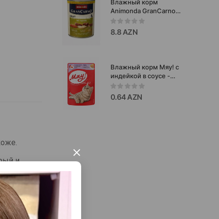
Влажный корм
Animonda GranCarno
Adult с рубцом для
взрослых собак
8.8 AZN
800г.#82806
Влажный корм Мяу! с
индейкой в соусе -
полнорационный
сбалансированный
0.64 AZN
рацион, разработанный
для ежедневного
кормления кошек
85г.#2602
коже.
×
рый и
бор для