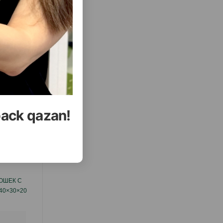
( Отзывы)
Купить
Масса
Цена
Купить
2.40
1 шт
УПИТЬ
КУПИТЬ
back qazan!
еть Все
ОШЕК С
КОГТЕТОЧКА - ДОМИК NUNBELL #0265
40×30×20
ДЛЯ КОШЕК (ИГРОВОЙ КОМПЛЕКС)
ВЫСОТА: 135 СМ.