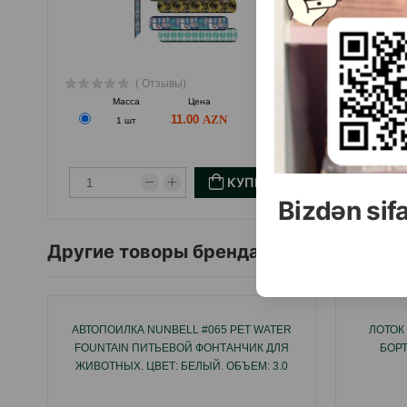
( Отзывы)
Масса
Цена
Купить
М
11.00
1 шт
КУПИТЬ
Bizdən sif
Другие товоры бренда
АВТОПОИЛКА NUNBELL #065 PET WATER
ЛОТОК
FOUNTAIN ПИТЬЕВОЙ ФОНТАНЧИК ДЛЯ
БОРТ
ЖИВОТНЫХ. ЦВЕТ: БЕЛЫЙ. ОБЪЕМ: 3.0
ЛИТРА.