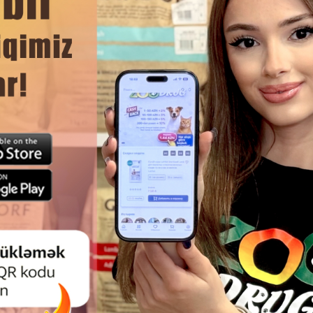
ЧИТАТЬ ДАЛЬШЕ
Смотр
ИК FERPLAST – ПРОЧНЫЙ И
ОШЕЙНИК FERPLAST ПРО
Й ВАРИАНТ ДЛЯ ЕЖЕДНЕВНЫХ
УДОБНЫЙ НЕЙЛОНОВЫЙ ДЛ
ПРОГУЛОК 16/44, СЕРЫЙ
C10/32