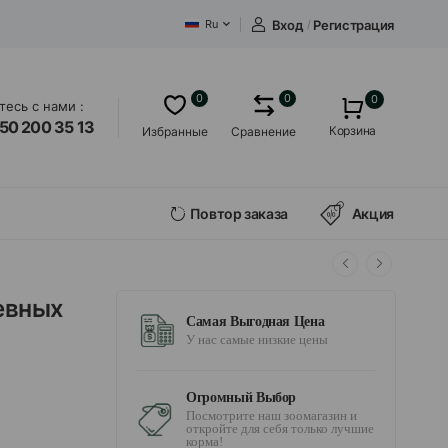
Вход
/
Регистрация
Ru
0
0
0
есь с нами :
50 200 35 13
Корзина
Избранные
Сравнение
Повтор заказа
Акция
евных
Самая Выгодная Цена
У нас самые низкие цены
Огромный Выбор
Посмотрите наш зоомагазин и
откройте для себя только лучшие
корма!