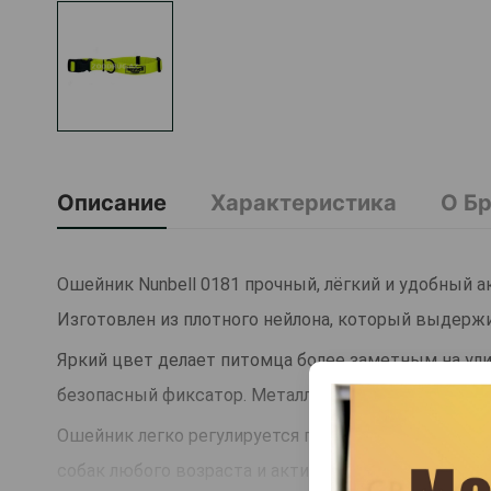
Описание
Характеристика
О Б
Ошейник Nunbell 0181 прочный, лёгкий и удобный а
Изготовлен из плотного нейлона, который выдерж
Яркий цвет делает питомца более заметным на ули
безопасный фиксатор. Металлическое кольцо позво
Ошейник легко регулируется под нужный размер и 
собак любого возраста и активности.