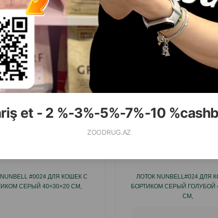
( Отзывы)
( Отзывы)
асса
Цена
Купить
Масса
Цена
30.00
7.00
1 шт
1 шт
КУПИТЬ
К
ariş et - 2 %-3%-5%-7%-10 %cash
ZOODRUG.AZ
Смотр
 NUNBELL #0024 ДЛЯ КОШЕК С
ЛОТОК NUNBELL#024 ДЛЯ К
ИКОМ СЕРЫЙ 40×30×20 СМ,
БОРТИКОМ СЕРЫЙ ГОЛУБОЙ 
СМ,