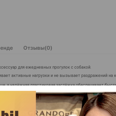
ренде
Отзывы(0)
ксессуар для ежедневных прогулок с собакой.
ивает активные нагрузки и не вызывает раздражений на 
це, а надёжная пластиковая застёжка обеспечивает быст
ляет удобно крепить поводок или адресник.
подходит для повседневного использования. Отличный вы