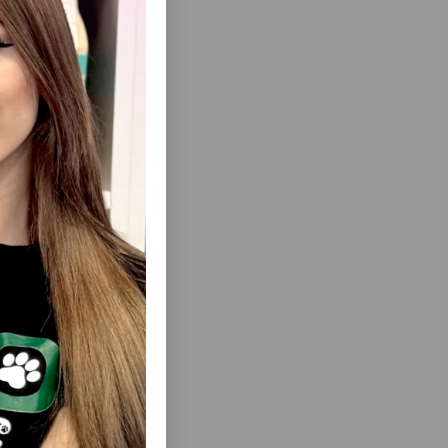
еть Все
ЧНЫЙ И
ОШЕЙНИК NUNBELL #0240 ДЛЯ КОШЕК
Я СОБАК
CAT COLLAR GOLD-СТИЛЬНЫЙ
АКСЕССУАР 1.0