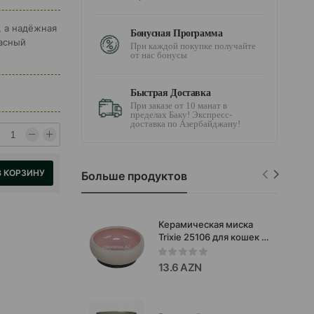
, а надёжная
Бонусная Программа
пасный
При каждой покупке получайте
от нас бонусы
Быстрая Доставка
При заказе от 10 манат в
пределах Баку! Экспресс-
доставка по Азербайджану!
В КОРЗИНУ
Больше продуктов
Керамическая миска
Trixie 25106 для кошек и
собак 0,2L 14cm
13.6 AZN