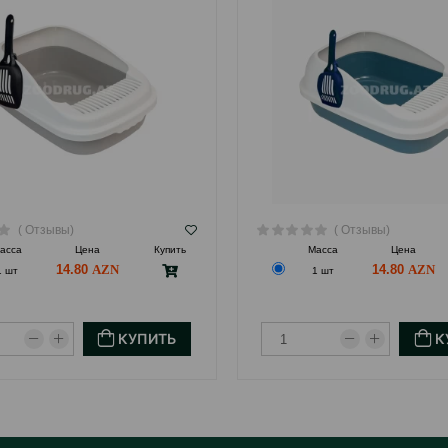
( Отзывы)
( Отзывы)
асса
Цена
Купить
Масса
Цена
14.80
14.80
1 шт
1 шт
КУПИТЬ
К