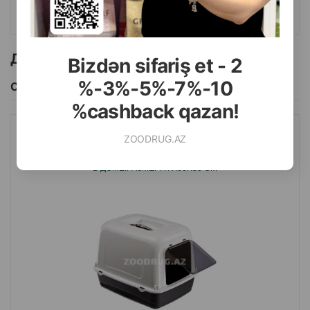
КУПИТЬ
Другие товоры бренда
Bizdən sifariş et - 2
%-3%-5%-7%-10
Смотреть Все
%cashback qazan!
ZOODRUG.AZ
БИОТУАЛЕТ FERPLAST - УДОБНЫЙ И ПРАКТИЧНЫЙ ТУАЛЕТ-
ДОМИК, ОБЕСПЕЧИВАЮЩИЙ КОМФОРТ ПИТОМЦУ И ЧИСТОТУ
В ДОМЕ.РАЗМЕР:47X36X35 СМ