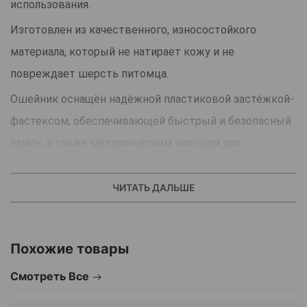
использования.
Изготовлен из качественного, износостойкого
материала, который не натирает кожу и не
повреждает шерсть питомца.
Ошейник оснащён надёжной пластиковой застёжкой-
фастексом, обеспечивающей быстрый и безопасный
замок, а также металлическим кольцом для
крепления поводка. Регулируемая длина позволяет
идеально подогнать размер под любую собаку.
ЧИТАТЬ ДАЛЬШЕ
Преимущества:
• Прочный и мягкий нейлон
Похожие товары
• Удобная и надёжная застёжка
Смотреть Все
• Регулируемая длина
• Лёгкий, комфортный, подходит для ежедневных