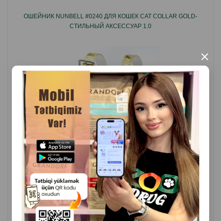
прогулок
ОШЕЙНИК NUNBELL #0240 ДЛЯ КОШЕК CAT COLLAR GOLD-
• Итальянское качество Ferplast
СТИЛЬНЫЙ АКСЕССУАР 1.0
Страна производства:Италия.
×
( Отзывы)
Масса
Цена
Купить
2.40
1 шт