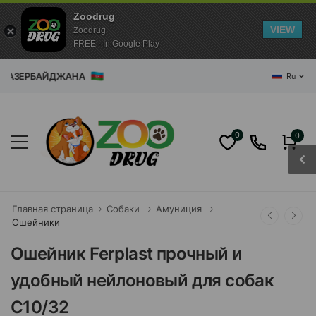
Zoodrug
VIEW
Zoodrug
FREE - In Google Play
БАЙДЖАНА
Ru
0
0
Главная страница
Собаки
Амуниция
Ошейники
Ошейник Ferplast прочный и
удобный нейлоновый для собак
C10/32