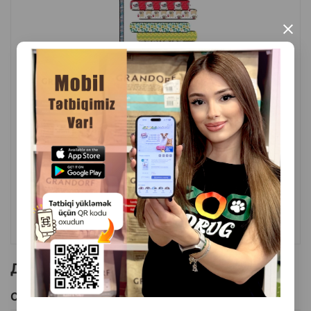
×
( Отзывы)
Масса
Цена
Купить
11.00
1 шт
КУПИТЬ
Другие товоры бренда
Смотреть Все