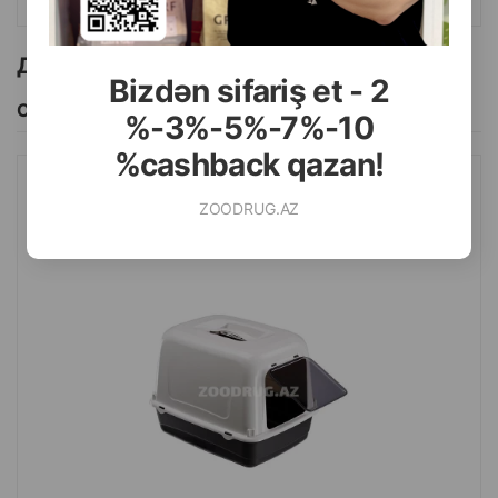
Другие товоры бренда
Bizdən sifariş et - 2
Смотреть Все
%-3%-5%-7%-10
%cashback qazan!
БИОТУАЛЕТ FERPLAST - УДОБНЫЙ И ПРАКТИЧНЫЙ ТУАЛЕТ-
ZOODRUG.AZ
ДОМИК, ОБЕСПЕЧИВАЮЩИЙ КОМФОРТ ПИТОМЦУ И ЧИСТОТУ
В ДОМЕ.РАЗМЕР:47X36X35 СМ