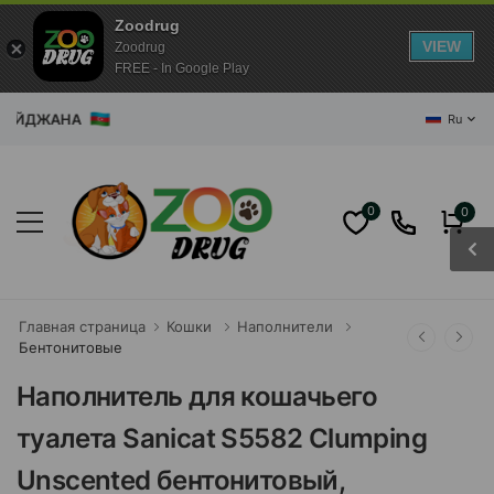
Zoodrug
VIEW
Zoodrug
FREE - In Google Play
ЙДЖАНА
Ru
0
0
Главная страница
Кошки
Наполнители
Бентонитовые
Наполнитель для кошачьего
туалета Sanicat S5582 Clumping
Unscented бентонитовый,