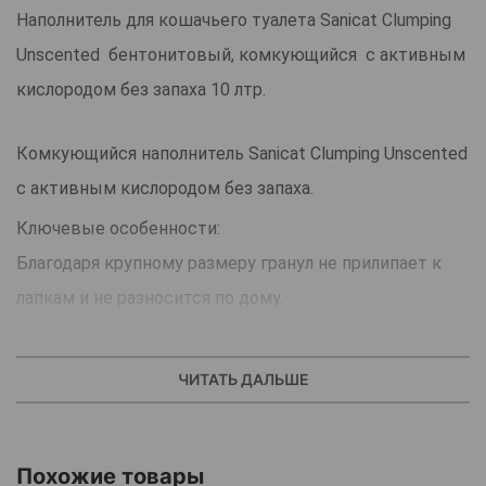
Наполнитель для кошачьего туалета Sanicat Clumping
Unscented бентонитовый, комкующийся с активным
кислородом без запаха 10 лтр.
Комкующийся наполнитель Sanicat Clumping Unscented
с активным кислородом без запаха.
Ключевые особенности:
Благодаря крупному размеру гранул не прилипает к
лапкам и не разносится по дому.
Быстро комкуется, комки легко убрать совком для
сохранения чистоты в лотке.
ЧИТАТЬ ДАЛЬШЕ
Кислород нейтрализует неприятные запахи.
Без запаха и добавок.
Не оставляет пыли, следов, бережно относится к
Похожие товары