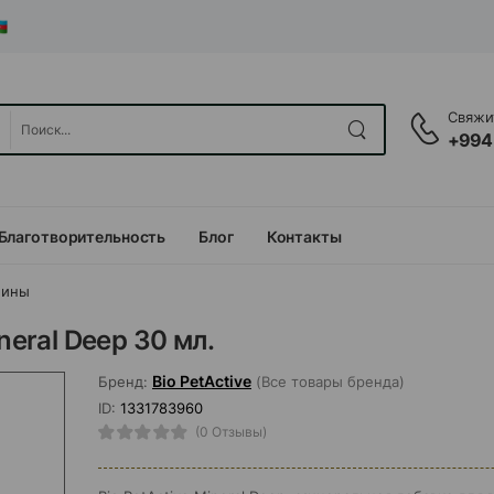
Свяжит
+994
Благотворительность
Блог
Контакты
мины
neral Deep 30 мл.
Bio PetActive
Бренд:
(Все товары бренда)
ID:
1331783960
(0 Отзывы)