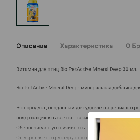
Описание
Характеристика
О Б
Витамин для птиц Bio PetActive Mineral Deep 30 мл.
Bio PetActive Mineral Deep- минеральная добавка д
Это продукт, созданный для удовлетворения потре
содержащихся в клетке, таких как канарейки, волн
Обеспечивает устойчивость к болезням, устраняя
Он укрепляет структуру костей и тканей вашей пт