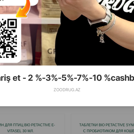
( Отзывы)
( Отзывы)
Масса
Цена
Купить
Масса
Цена
6.00
17.50
1 шт
1 шт
ariş et - 2 %-3%-5%-7%-10 %cash
КУПИТЬ
К
ZOODRUG.AZ
Смотр
Н ДЛЯ ПТИЦ BIO PETACTIVE E-
ТАБЛЕТКИ BIO PETACTIVE SY
VITASEL 30 МЛ.
С ПРОБИОТИКОМ ДЛЯ КОШЕК