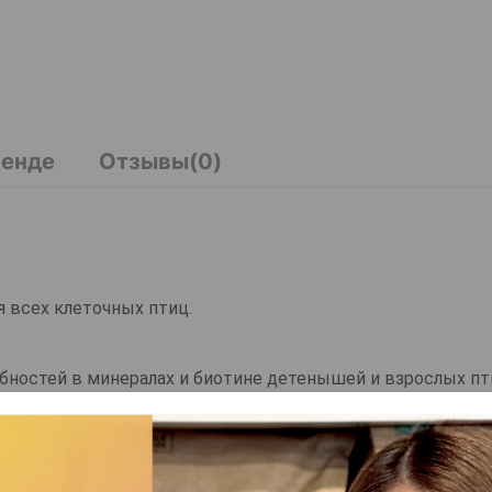
ренде
Отзывы(0)
ля всех клеточных птиц.
бностей в минералах и биотине детенышей и взрослых пт
истые попугайчики и попугаи.
 дефицит минеральных веществ.
ицы.