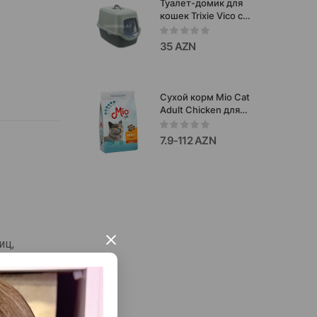
Туалет-домик для
кошек Trixie Vico с
дверцей Цвет:серо-
зелёный
35 AZN
Размер:40×40×56 см
#40210
Сухой корм Mio Cat
Adult Chicken для
взрослых кошек со
вкусом курицы 15кг.
7.9-112 AZN
×
иц,