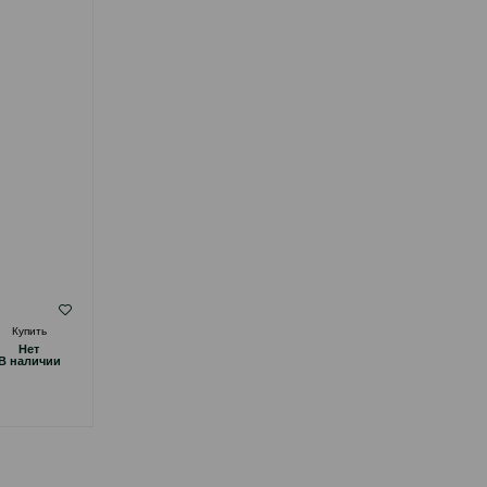
ЧАЙНОГО ДЕРЕВА 250 МЛ.
( Отзывы)
Купить
Масса
Цена
Купить
Hет
Hет
7.50
1 шт
B наличии
B наличии