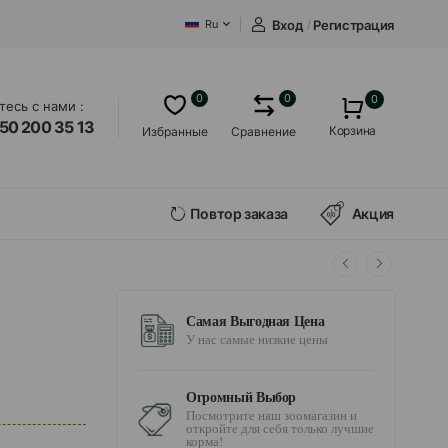
Вход
/
Регистрация
Ru
0
0
0
есь с нами :
50 200 35 13
Корзина
Избранные
Сравнение
Повтор заказа
Акция
Самая Выгодная Цена
У нас самые низкие цены
Огромный Выбор
Посмотрите наш зоомагазин и
откройте для себя только лучшие
корма!