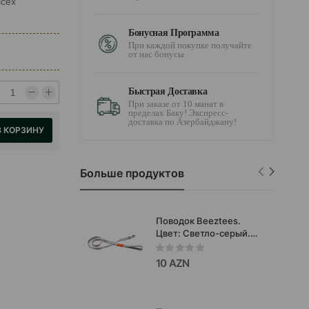
всех
Бонусная Программа
При каждой покупке получайте
от нас бонусы
Быстрая Доставка
При заказе от 10 манат в
пределах Баку! Экспресс-
доставка по Азербайджану!
В КОРЗИНУ
Больше продуктов
Поводок Beeztees.
Цвет: Светло-серый.
Длина: 120 см.
10 AZN