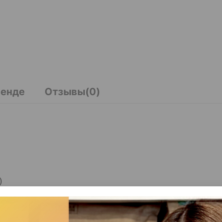
ренде
Отзывы(0)
)
 и ароматизаторов
 и питательные свойства свежего мяса