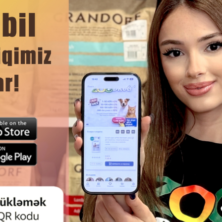
AlphaPetBIO®
 кг веса кошки в день. 1 упаковка - 2 порции по 40 г. Суточная н
стей животного. Подавайте корм комнатной температуры. Всегда д
ЧИТАТЬ ДАЛЬШЕ
Смотр
НЫЙ КОРМ PURINA PROPLAN
ВЛАЖНЫЙ КОНСЕРВИРОВАН
AT GRAVY BEEF ДЛЯ ВЗРОСЛЫХ
PREVITAL KITTEN MOUSSE W
ШЕК С ЧУВСТВИТЕЛЬНЫМ
ДЛЯ КОТЯТ, МУСС С ТЕЛЯТИ
ЩЕВАРЕНИЕМ СО ВКУСОМ
ДИНЫ В ЖЕЛЕ 85 ГР #6916.