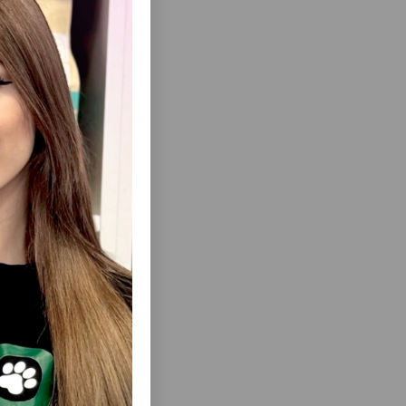
орма может
ержите
еть Все
НЫЙ КОРМ
ВЛАЖНЫЙ КОРМ FELIX ДЛЯ ВЗРОСЛЫХ
ITH VEAL
КОШЕК СО ВКУСОМ КРОЛИКА В ЖЕЛЕ 75
НОЙ 85 Г
ГР #9473.