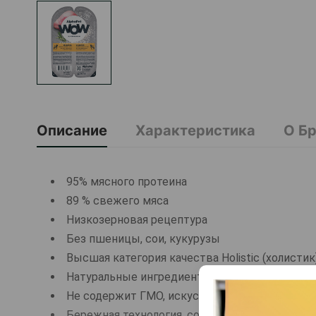
Описание
Характеристика
О Б
95% мясного протеина
89 % свежего мяса
Низкозерновая рецептура
Без пшеницы, сои, кукурузы
Высшая категория качества Holistiс (холистик
Натуральные ингредиенты
Не содержит ГМО, искусственных красителей
Бережная технология, сохраняющая вкусовые