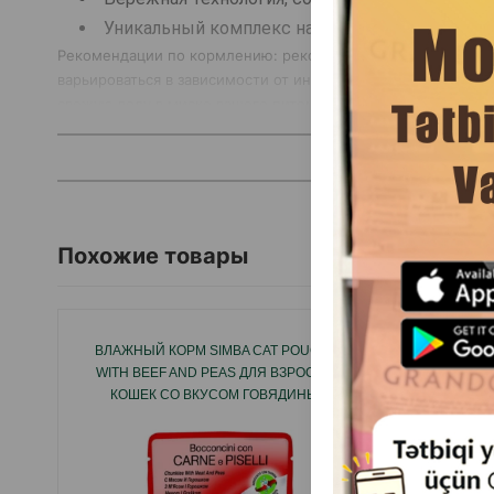
Уникальный комплекс натуральных добавок 
Рекомендации по кормлению: рекомендуется 1 упаковка на 1
варьироваться в зависимости от индивидуальных потребно
свежую воду в миске вашего питомца!
Похожие товары
ВЛАЖНЫЙ КОРМ SIMBA CAT POUCHES
ВЛАЖ
WITH BEEF AND PEAS ДЛЯ ВЗРОСЛЫХ
ADULT C
КОШЕК СО ВКУСОМ ГОВЯДИНЫ И
КО
ГОРОХА 100 Г
ПИ
ГОВЯ