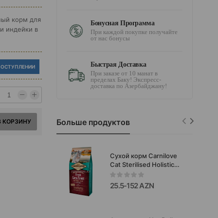
ный корм для
Бонусная Программа
и индейки в
При каждой покупке получайте
от нас бонусы
Быстрая Доставка
ПОСТУПЛЕНИИ
При заказе от 10 манат в
пределах Баку! Экспресс-
доставка по Азербайджану!
Больше продуктов
В КОРЗИНУ
Сухой корм Carnilove
Cat Sterilised Holistic
Fresh Carp&Trout Adult
для взрослых
25.5-152 AZN
стерилизованных
кошек со вкусом
свежого карпа и
форелью.