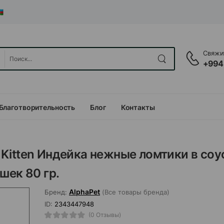
Свяжит
+994
Благотворительность
Блог
Контакты
Kitten Индейка нежные ломтики в соу
шек 80 гр.
AlphaPet
Бренд:
(Все товары бренда)
ID:
2343447948
(0 Отзывы)