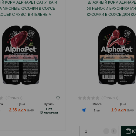
Й КОРМ ALPHAPET CAT УТКА И
ВЛАЖНЫЙ КОРМ ALPHAPE
А МЯСНЫЕ КУСОЧКИ В СОУСЕ
ЯГНЕНОК И БРУСНИКА М
КОШЕК С ЧУВСТВИТЕЛЬНЫМ
КУСОЧКИ В СОУСЕ ДЛЯ К
ПИЩЕВАРЕНИЕМ 80 ГР.
ЧУВСТВИТЕЛЬНЫМ ПИЩЕВАР
ГР.
( Отзывы)
( Отзывы)
са
Цена
Купить
Масса
Цена
Hет
2.35
1.9
2.40
2.40
шт
1 шт
B наличии
К