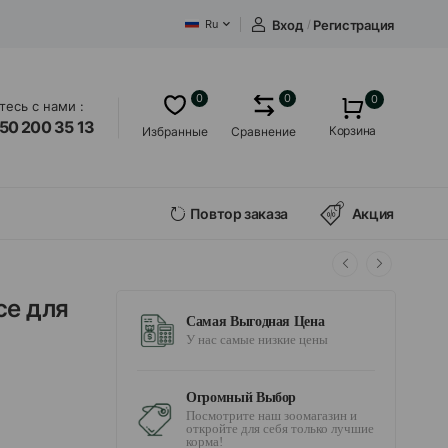
Вход
/
Регистрация
Ru
0
0
0
есь с нами :
50 200 35 13
Корзина
Избранные
Сравнение
Повтор заказа
Акция
се для
Самая Выгодная Цена
У нас самые низкие цены
Огромный Выбор
Посмотрите наш зоомагазин и
откройте для себя только лучшие
корма!