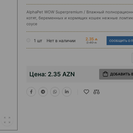
AlphaPet WOW Superpremium / Влажный полнорацион
котят, беременных и кормящих кошек нежные ломтик
соусе
2.35 ₼
1 шт
Нет в наличии
СООБЩИТЬ О 
2.40 ₼
Цена:
2.35 AZN
ДОБАВИТЬ 