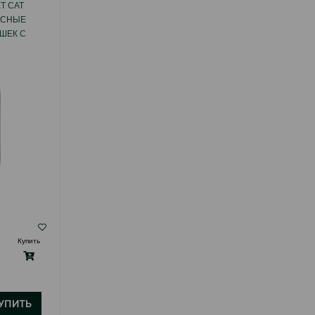
T CAT
ВЛАЖНЫЙ КОРМ ALPHAPET DOG
ЯСНЫЕ
ОЛЕНИНА И СЕВЕРНЫЕ ЯГОДЫ
ОШЕК С
МЯСНЫЕ КУСОЧКИ В СОУСЕ ДЛЯ
ЕНИЕМ 80
ВЗРОСЛЫХ СОБАК 80 ГР.
( Отзывы)
Купить
Масса
Цена
Купить
Hет
1.99
2.40
1 шт
B наличии
УПИТЬ