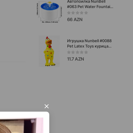
Автопоилка NunBell
#063 Pet Water Fountain
питьевой фонтанчик
для животных. Цвет:
66 AZN
Бело-синий. Форма:
Круглая .Объем: 2.5
литра.
Игрушка Nunbell #0088
Pet Latex Toys курица
для собак. Цвет:
жёлтый с
11.7 AZN
разноцветными
точками. 9x4 x24 cm
×