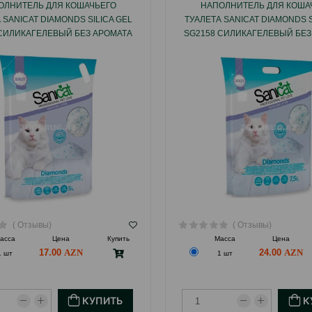
ОЛНИТЕЛЬ ДЛЯ КОШАЧЬЕГО
НАПОЛНИТЕЛЬ ДЛЯ КОША
 SANICAT DIAMONDS SILICA GEL
ТУАЛЕТА SANICAT DIAMONDS S
 СИЛИКАГЕЛЕВЫЙ БЕЗ АРОМАТА
SG2158 СИЛИКАГЕЛЕВЫЙ БЕЗ
5 ЛТР.
7.5 ЛТР.
( Отзывы)
( Отзывы)
асса
Цена
Купить
Масса
Цена
17.00
24.00
1 шт
1 шт
КУПИТЬ
К