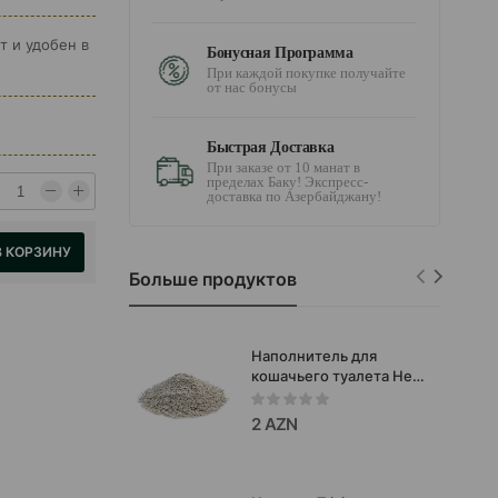
ст и удобен в
Бонусная Программа
При каждой покупке получайте
от нас бонусы
Быстрая Доставка
При заказе от 10 манат в
пределах Баку! Экспресс-
доставка по Азербайджану!
В КОРЗИНУ
Больше продуктов
Наполнитель для
кошачьего туалета Hero
Cat бентонитовый,
комкующийся с
2 AZN
запахом лаванды.