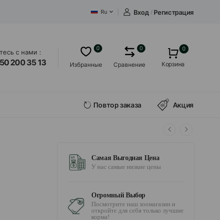
Вход
/
Регистрация
Ru
0
0
0
есь с нами :
50 200 35 13
Корзина
Избранные
Сравнение
Повтор заказа
Акция
Самая Выгодная Цена
У нас самые низкие цены
Огромный Выбор
Посмотрите наш зоомагазин и
откройте для себя только лучшие
корма!