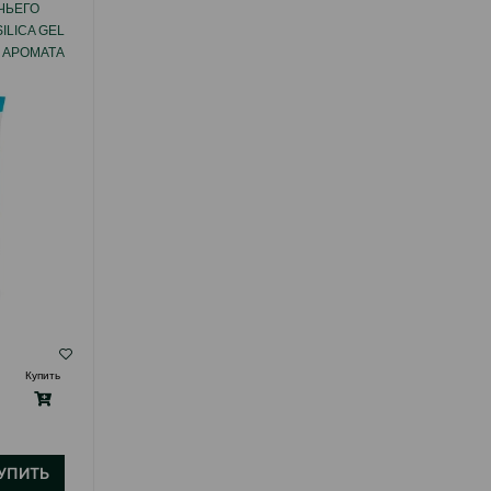
ЧЬЕГО
НАПОЛНИТЕЛЬ ДЛЯ КОШАЧЬЕГО
ILICA GEL
ТУАЛЕТА SANICAT DIAMONDS LAVANDER
 АРОМАТА
SILICA GEL SG3773 СИЛИКАГЕЛЕВЫЙ С
АРОМАТОМ ЛАВАНДЫ 5 ЛТР.
( Отзывы)
Купить
Масса
Цена
Купить
17.00
1 шт
УПИТЬ
КУПИТЬ