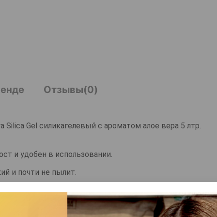
ренде
Отзывы(0)
a Silica Gel силикагелевый с ароматом алое вера 5 лтр.
прост и удобен в использовании.
ий и почти не пылит.
ьим лапкам, а Ваш дом всегда остается чистым и гигиен
ся высокой абсорбцией и надежно устраняет неприятные запа