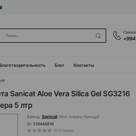
Свяжит
+994
Благотворительность
Блог
Контакты
вые
 Sanicat Aloe Vera Silica Gel SG3216
ера 5 лтр
Sanicat
Бренд:
(Все товары бренда)
ID:
519445619
(0 Отзывы)