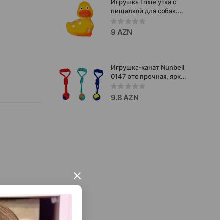
Игрушка Trixie утка с
пищалкой для собак.
Цвет: Желтый. Размер:
9 см.
9 AZN
Игрушка-канат Nunbell
0147 это прочная, яркая
и безопасная игрушка
для собак
9.8 AZN
×
ичным.
хи. Запахи