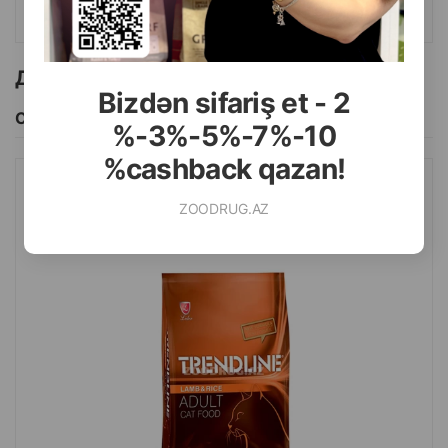
КУПИТЬ
Другие товоры бренда
Bizdən sifariş et - 2
Смотреть Все
%-3%-5%-7%-10
%cashback qazan!
СУХОЙ КОРМ TRENDLINE ADULT CAT LAMB&RICE
ZOODRUG.AZ
ПОЛНОЦЕННЫЙ И СБАЛАНСИРОВАННЫЙ ДЛЯ ВЗРОСЛЫХ
КОШЕК СО ВКУСОМ ЯГНЕНКА.