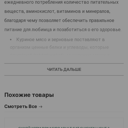
ежедневного потребления количество питательных
веществ, аминокислот, витаминов и минералов,
благодаря чему позволяет обеспечить правильное
питание для любимца и позаботиться о его здоровье.
Куриное мясо и зерновые поставляют в
организм ценные белки и углеводы, которые
помогают поддерживать мышечную массу и
обеспечивать любимца энергией для оптимального
ЧИТАТЬ ДАЛЬШЕ
уровня активности.
Содержит основные витамины, микро- и
макроэлементы в необходимом количестве для
поддержания общего здоровья, высокого
Похожие товары
иммунитета и прочности зубов.
Смотреть Все
В корме содержится аминокислота таурин,
которая необходима котам для поддержания
здоровья и правильного функционирования