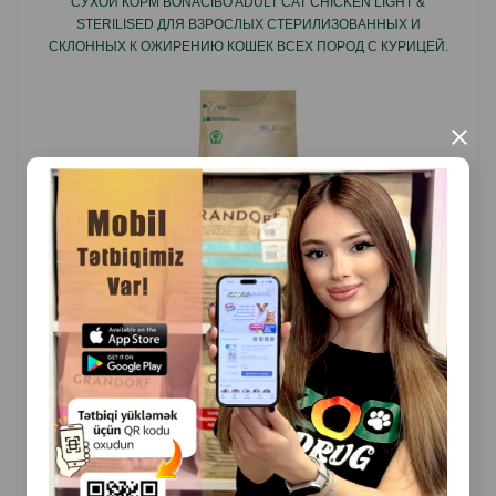
СУХОЙ КОРМ BONACIBO ADULT CAT CHICKEN LIGHT &
сердечной мышцы, головного мозга и органов
STERILISED ДЛЯ ВЗРОСЛЫХ СТЕРИЛИЗОВАННЫХ И
зрения.
СКЛОННЫХ К ОЖИРЕНИЮ КОШЕК ВСЕХ ПОРОД С КУРИЦЕЙ.
×
( Отзывы)
Масса
Цена
Купить
9.90
Кг (на развес)
148.00
15 кг (мешок)