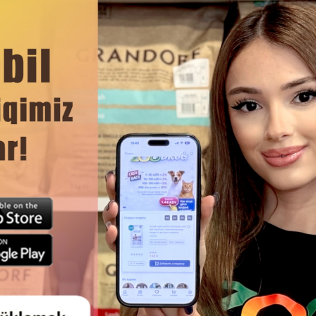
истоты и свежести лотка.
лапкам и не разносится по дому.
лапкам вашей кошки.
ЧИТАТЬ ДАЛЬШЕ
Смотр
ОЛНИТЕЛЬ ДЛЯ КОШАЧЬЕГО
НАПОЛНИТЕЛЬ ДЛЯ КОША
ЛЕТА HERO CAT LAVENDER,
ТУАЛЕТА VAN CAT PREMIUM Q
ОНИТОВЫЙ, КОМКУЮЩИЙСЯ С
АРОМАТОМ ЛАВАНДЫ БЕНТО
ЗАПАХОМ ЛАВАНДЫ.
КОМКУЮЩИЙСЯ.