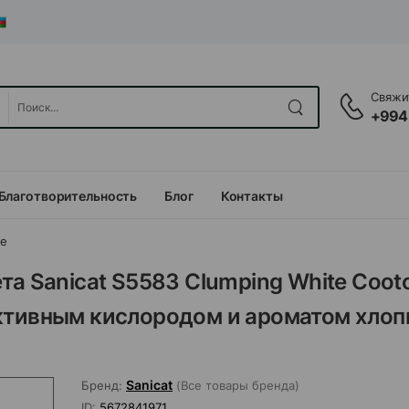
Свяжит
+994
Благотворительность
Блог
Контакты
ые
та Sanicat S5583 Clumping White Coot
ктивным кислородом и ароматом хлоп
Sanicat
Бренд:
(Все товары бренда)
ID:
5672841971