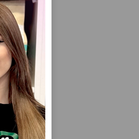
еть Все
ЧЬЕГО
НАПОЛНИТЕЛЬ ДЛЯ КОШАЧЬЕГО
UALITY С
ТУАЛЕТА VAN CAT PREMIUM QUALITY
НИТОВЫЙ
ACTIVE CARBON БЕНТОНИТОВЫЙ
КОМКАЮЩИЙСЯ БЕЗ ЗАПАХА 10 ЛТР.