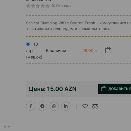
(0 Отзывы)
Sanicat Clumping White Cooton Fresh - комкующийся 
с активным кислородом и ароматом хлопка.
10
лтр
В наличии
15.00 ₼
(мешок)
Цена:
15.00 AZN
ДОБАВИТЬ 