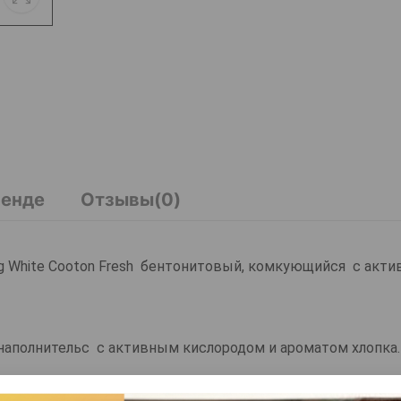
ренде
Отзывы(0)
ing White Cooton Fresh бентонитовый, комкующийся с акт
я наполнительс с активным кислородом и ароматом хлопка.
hite unscented от Sani Cat: