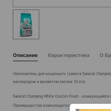
Описание
Характеристика
О Б
Наполнитель для кошачьего туалета Sanicat Clump
кислородом и ароматом хлопка 10 лтр.
Sanicat Clumping White Cooton Fresh - комкующийс
Преимущества комкующегося наполнителя Clumping W