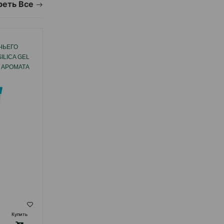
еть Все
ЧЬЕГО
НАПОЛНИТЕЛЬ ДЛЯ КОШАЧЬЕГО
ILICA GEL
ТУАЛЕТА SANICAT ALOE VERA SILICA GEL
 АРОМАТА
SG3216 СИЛИКАГЕЛЕВЫЙ С АРОМАТОМ
АЛОЕ ВЕРА 5 ЛТР
( Отзывы)
Купить
Масса
Цена
Купить