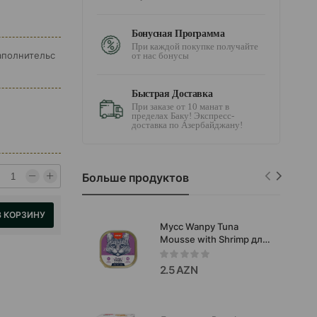
Бонусная Программа
При каждой покупке получайте
наполнительс
от нас бонусы
Быстрая Доставка
При заказе от 10 манат в
пределах Баку! Экспресс-
доставка по Азербайджану!
Больше продуктов
В КОРЗИНУ
Мусс Wanpy Tuna
Mousse with Shrimp для
кошек со вкусом тунца с
креветками 40г
2.5 AZN