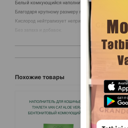
Белый комкующийся наполнитель для сохранения ч
Благодаря крупному размеру гранул не прилипает к 
Кислород нейтрализует неприятные запахи.
Без запаха и добавок.
Не оставляет пыли, следов, бережно относится к 
Страна производитель: Турция.
Похожие товары
НАПОЛНИТЕЛЬ ДЛЯ КОШАЧЬЕГО
НАП
ТУАЛЕТА VAN CAT ALOE VERA
ТУА
БЕНТОНИТОВЫЙ КОМКУЮЩИЙСЯ
БЕНТ
НАПОЛНИТЕЛЬ, С АРОМАТОМ АЛОЭ ВЕРА