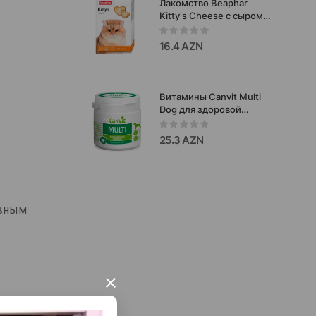
Лакомство Beaphar
Kitty's Cheese с сыром
для кошек,
витаминизированное
16.4 AZN
180 шт.
Витамины Canvit Multi
Dog для здоровой
жизни собак 100 гр.
25.3 AZN
ивным
×