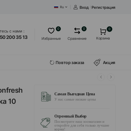
Вход
/
Регистрация
Ru
0
0
0
есь с нами :
50 200 35 13
Корзина
Избранные
Сравнение
Повтор заказа
Акция
onfresh
Самая Выгодная Цена
ка 10
У нас самые низкие цены
Огромный Выбор
Посмотрите наш зоомагазин и
откройте для себя только лучшие
корма!