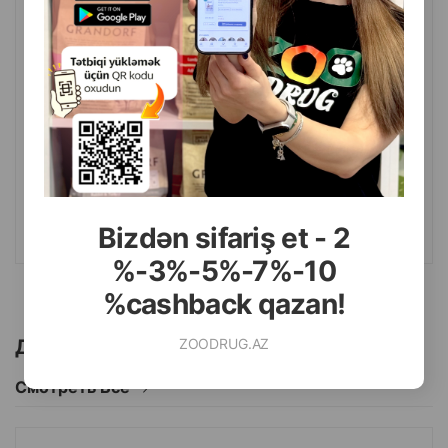
( Отзывы)
Масса
Цена
Купить
29.00
20 кг (мешок)
КУПИТЬ
Bizdən sifariş et - 2
%-3%-5%-7%-10
%cashback qazan!
ZOODRUG.AZ
Другие товоры бренда
Смотреть Все