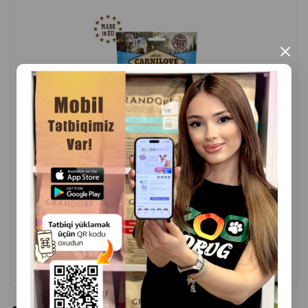
укрепляется ее здоровье и иммунитет, а вес питомца
остается под должным контролем.
×
С утиным лакомством Ванпи ваши тренировки будут
проходить активнее, а результаты достигнут
олимпийских высот.
Страна производитель: Китай.
( Отзывы)
Масса
Цена
Купить
8.80
1 шт
КУПИТЬ