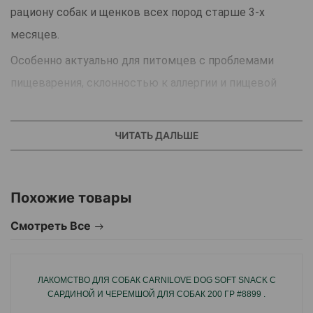
рациону собак и щенков всех пород старше 3-х
месяцев.
Особенно актуально для питомцев с проблемами
пищеварения, склонностью к аллергии и пищевой
непереносимости.
Нет ничего лучше для дрессировки собак, чем
ЧИТАТЬ ДАЛЬШЕ
натуральное лакомство, которое легко можно
разломать, удобно носить с собой и главное - ваш
Похожие товары
питомец будет без ума от его вкуса и аромата.
Филе утки Wanpy - именно то, что вам нужно для
Смотреть Все
дрессировки!
Вяленое мясо утки содержит много полезного
ЛАКОМСТВО ДЛЯ СОБАК CARNILOVE DOG SOFT SNACK С
животного белка и мало жира.
САРДИНОЙ И ЧЕРЕМШОЙ ДЛЯ СОБАК 200 ГР #8899 .
Благодаря этому обеспечивается активность собаки,