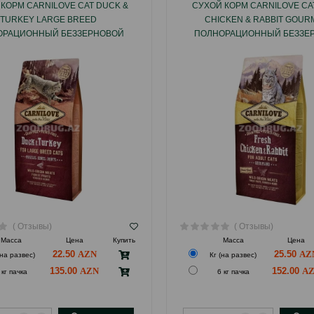
КОРМ CARNILOVE CAT DUCK &
СУХОЙ КОРМ CARNILOVE CA
TURKEY LARGE BREED
CHICKEN & RABBIT GOU
ОРАЦИОННЫЙ БЕЗЗЕРНОВОЙ
ПОЛНОРАЦИОННЫЙ БЕЗЗЕ
УТКОЙ И ИНДЕЙКОЙ ДЛЯ КОШЕК
КОРМ С КУРИЦЕЙ И КРОЛИ
КРУПНЫХ ПОРОД
ПРИВЕРЕДЛИВЫХ КОШ
( Отзывы)
( Отзывы)
Масса
Цена
Купить
Масса
Цена
22.50
25.50
(на развес)
Кг (на развес)
135.00
152.00
 кг пачка
6 кг пачка