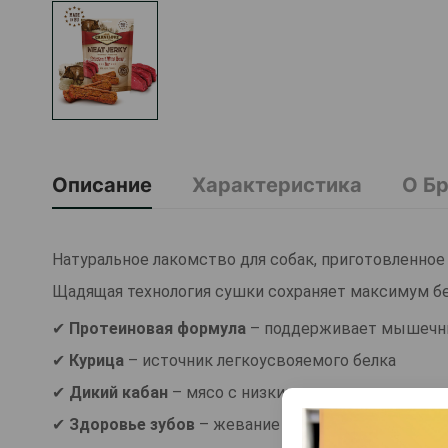
Описание
Характеристика
О Б
Натуральное лакомство для собак, приготовленное 
Щадящая технология сушки сохраняет максимум бел
✔
Протеиновая формула
– поддерживает мышечны
✔
Курица
– источник легкоусвояемого белка
✔
Дикий кабан
– мясо с низким содержанием жира
✔
Здоровье зубов
– жевание палочки укрепляет дё