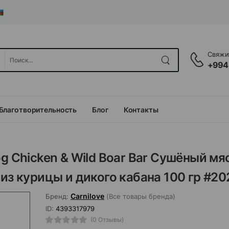
Свяжит
+994
Благотворительность
Блог
Контакты
og Chicken & Wild Boar Bar Сушёный мя
из курицы и дикого кабана 100 гр #20
Carnilove
Бренд:
(Все товары бренда)
ID:
4393317979
(0 Отзывы)