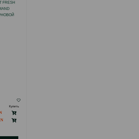
T FRESH
СУХОЙ КОРМ CARNILOVE CAT LAMB &
RMAND
WILD BOAR STERILISED
РНОВОЙ
ПОЛНОРАЦИОННЫЙ БЕЗЗЕРНОВОЙ
КОМ ДЛЯ
КОРМ С ЯГНЕНКОМ И ДИКИМ КАБАНОМ
ЕК
ДЛЯ СТЕРИЛИЗОВАННЫХ КОШЕК И
КАСТРИРОВАННЫХ КОТОВ.
( Отзывы)
Купить
Масса
Цена
Купить
24.00
Кг (на развес)
142.00
6 кг (мешок)