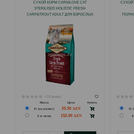
СУХОЙ КОРМ CARNILOVE CAT
СУХОЙ 
STERILISED HOLISTIC FRESH
CARP&TROUT ADULT ДЛЯ ВЗРОСЛЫХ
ПОЛН
СТЕРИЛИЗОВАННЫХ КОШЕК СО ВКУСОМ
КОРМ С 
СВЕЖОГО КАРПА И ФОРЕЛЬЮ.
( Отзывы)
Масса
Цена
Купить
25.50
Кг (на развес)
Кг 
152.00
6 кг пачка
6