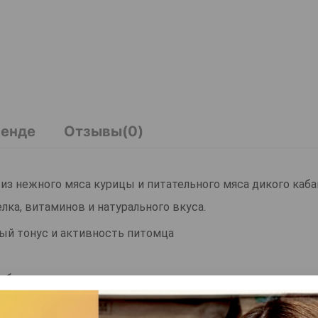
ренде
Отзывы(0)
из нежного мяса курицы и питательного мяса дикого каба
ка, витаминов и натурального вкуса.
й тонус и активность питомца
, богатое минералами
сны и помогает очистить зубы от налёта