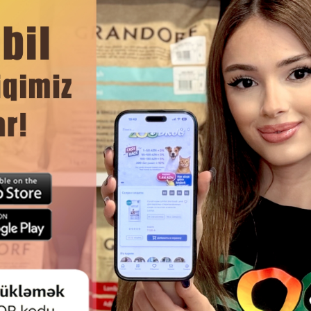
 красителей и ароматизаторов
ЧИТАТЬ ДАЛЬШЕ
Смотр
E #31592 SNACK DUMBBELLS С
ЛАКОМСТВО 8IN1 152590 F
Й ГРУДКОЙ — НАТУРАЛЬНОЕ
MEATY BISCUITS - ЭТО ХР
ВОЕ ЛАКОМСТВО ДЛЯ СОБАК,
ПЕЧЕНЬЕ, ОБЁРНУТОЕ АРО
ЯЮЩЕЕ ЗУБЫ И ЧЕЛЮСТИ 100 Г
КУСОЧКАМИ МЯСА.