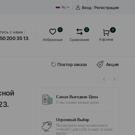
Вход
/
Регистрация
Ru
0
0
0
есь с нами :
50 200 35 13
Корзина
Избранные
Сравнение
Повтор заказа
Акция
сной
Самая Выгодная Цена
23.
У нас самые низкие цены
Огромный Выбор
Посмотрите наш зоомагазин и
откройте для себя только лучшие
корма!