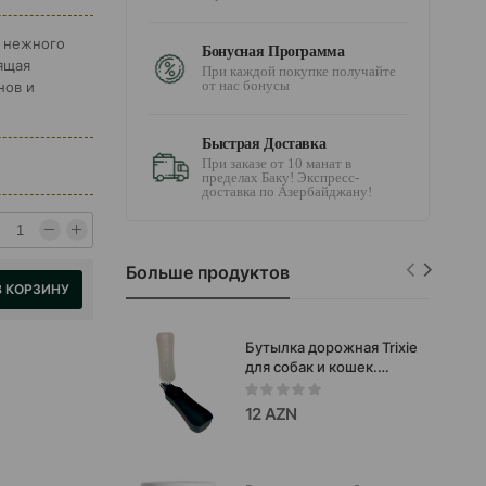
з нежного
Бонусная Программа
ящая
При каждой покупке получайте
от нас бонусы
нов и
Быстрая Доставка
При заказе от 10 манат в
пределах Баку! Экспресс-
доставка по Азербайджану!
Больше продуктов
В КОРЗИНУ
Бутылка дорожная Trixie
для собак и кошек.
Цвет: Черный. Объем:
700 мл.
12 AZN