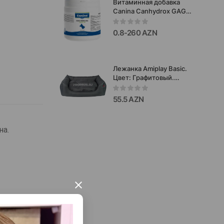
Витаминная добавка
Canina Canhydrox GAG
для суставов и костей
для собак крупных
0.8-260 AZN
пород 600 г.
Лежанка Amiplay Basic.
Цвет: Графитовый.
Размер: S. 58х46х17 см.
Код товара: 246546.
55.5 AZN
на.
×