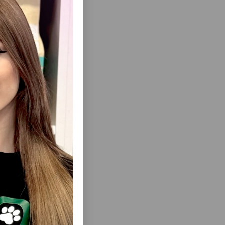
еть Все
LAVOURS
ЛАКОМСТВО ДЛЯ СОБАК CARNILOVE
УСТЯЩЕЕ
DOG SOFT SNACK С УТКОЙ И
МАТНЫМИ
РОЗМАРИНОМ ДЛЯ СОБАК 200 ГР #7311.