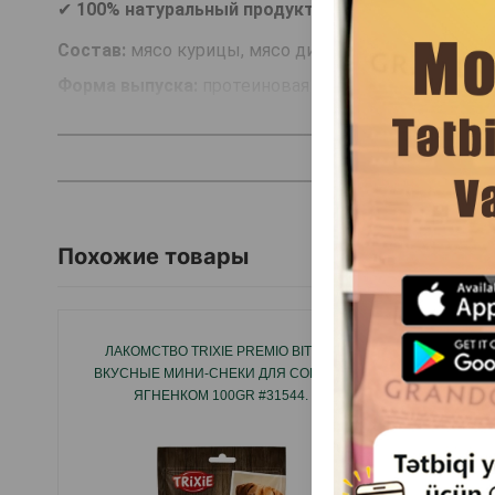
✔
100% натуральный продукт
– без консервантов,
Состав:
мясо курицы, мясо дикого кабана.
Форма выпуска:
протеиновая сушёная палочка.
Похожие товары
ЛАКОМСТВО TRIXIE PREMIO BITES -
TRIXI
ВКУСНЫЕ МИНИ-СНЕКИ ДЛЯ СОБАК С
УТИНО
ЯГНЕНКОМ 100GR #31544.
БЕЛКО
УКРЕПЛ