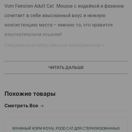
Vom Feinsten Adult Cat Mousse с индейкой и фазаном
сочетает в себе изысканный вкус и нежную
консистенцию мусса – именно то, что нравится
взыскательным кошкам!
Специальный набор мясных ингредиентов с
добавлением таурина обеспечивает ценителей кошек
всеми необходимыми питательными веществами.
ЧИТАТЬ ДАЛЬШЕ
Изысканные моменты наслаждения для пушистых
друзей! Этот муссовый корм для кошек идеально
Похожие товары
подходит для питания взрослых кошек от 1 до 6 лет.
Мусс для взрослых Vom Feinsten с индейкой и
Смотреть Все
фазаном не содержит искусственных красителей и
консервантов.
ВЛАЖНЫЙ КОРМ ROYAL FOOD CAT ДЛЯ СТЕРИЛИЗОВАННЫХ