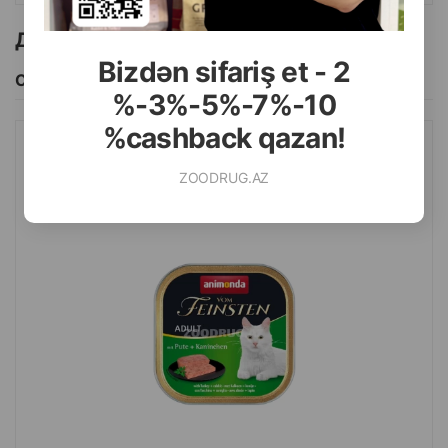
Другие товоры бренда
Bizdən sifariş et - 2
Смотреть Все
%-3%-5%-7%-10
%cashback qazan!
ВЛАЖНЫЙ КОРМ ANIMONDA VOM FEINSTEN ADULT С
ZOODRUG.AZ
ИНДЕЙКОЙ И КРОЛИКОМ ДЛЯ ВЗРОСЛЫХ КОШЕК 100 ГР.