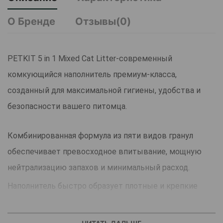
О Бренде
Отзывы(0)
PETKIT 5 in 1 Mixed Cat Litter-современный
комкующийся наполнитель премиум-класса,
созданный для максимальной гигиены, удобства и
безопасности вашего питомца.
Комбинированная формула из пяти видов гранул
обеспечивает превосходное впитывание, мощную
нейтрализацию запахов и минимальный расход.
Наполнитель быстро образует плотные и крепкие
комки, которые легко удаляются совком, а мелкие
частицы не пылят и не липнут к лапам.