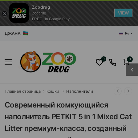
Zoodrug
VIEW
Zoodrug
FREE - In Google Play
БАЙДЖАНА
Ru
0
0
Главная страница
Кошки
Наполнители
Современный комкующийся
наполнитель PETKIT 5 in 1 Mixed Cat
Litter премиум-класса, созданный