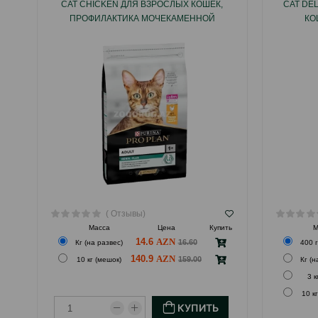
CAT CHICKEN ДЛЯ ВЗРОСЛЫХ КОШЕК,
CAT DE
ПРОФИЛАКТИКА МОЧЕКАМЕННОЙ
КО
БОЛЕЗНИ СО ВКУСОМ КУРИЦЫ.
ПИЩЕВА
( Отзывы)
Масса
Цена
Купить
М
14.6
16.60
Кг (на развес)
400 г
140.9
159.00
10 кг (мешок)
Кг (н
3 к
10 к
КУПИТЬ