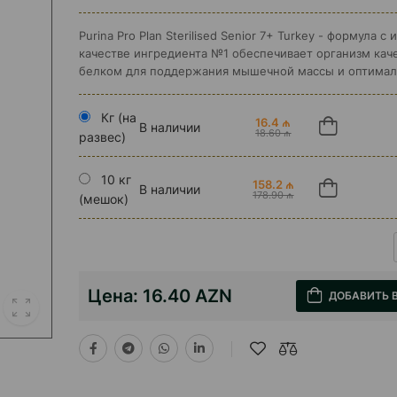
Purina Pro Plan Sterilised Senior 7+ Turkey - формула с
качестве ингредиента №1 обеспечивает организм ка
белком для поддержания мышечной массы и оптималь
Кг (на
16.4 ₼
В наличии
18.60 ₼
развес)
10 кг
158.2 ₼
В наличии
178.90 ₼
(мешок)
Цена:
16.40 AZN
ДОБАВИТЬ 