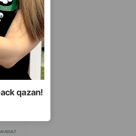
( Отзывы)
Купить
Масса
Цена
Купить
13.00
400 гр (пачка)
21.90
Кг (на развес)
315.00
15 кг (мешок)
УПИТЬ
КУПИТЬ
back qazan!
еть Все
AN ADULT
СУХОЙ КОРМ PURINA PROPLAN ADULT