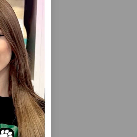
еть Все
FRESH
СУХОЙ КОРМ ROYAL CANIN SENSIBLE 33
 ADULT
СБАЛАНСИРОВАННЫЙ ДЛЯ ВЗРОСЛЫХ
ГЕННЫЙ
КОШЕК С ЧУВСТВИТЕЛЬНОЙ
 ДЛЯ
ПИЩЕВАРИТЕЛЬНОЙ СИСТЕМОЙ.
КОЙ.