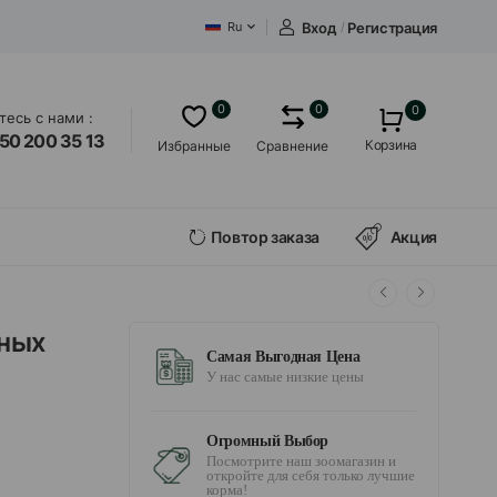
Вход
/
Регистрация
Ru
0
0
0
есь с нами :
50 200 35 13
Корзина
Избранные
Сравнение
Повтор заказа
Акция
нных
Самая Выгодная Цена
У нас самые низкие цены
Огромный Выбор
Посмотрите наш зоомагазин и
откройте для себя только лучшие
корма!