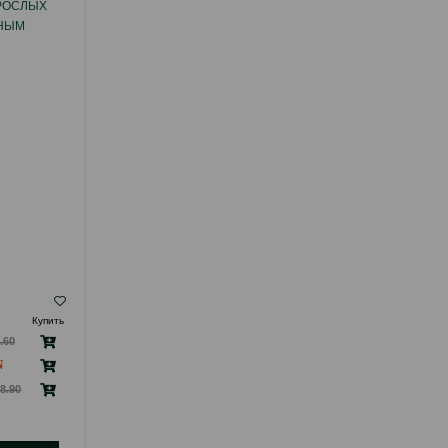
ЗРОСЛЫХ
CAT STERILISED TURKEY ДЛЯ ВЗРОСЛЫХ
ЬНЫМ
КАСТРИРОВАННЫХ КОТОВ И
 ЯГНЕНКА
СТЕРИЛИЗОВАННЫХ КОШЕК СО ВКУСОМ
ИНДЕЙКИ.
( Отзывы)
Купить
Масса
Цена
Купить
9.00
.60
400 гр (пачка)
16.4
18.60
Кг (на развес)
56.00
8.90
3 кг пачка
158.2
178.90
10 кг (мешок)