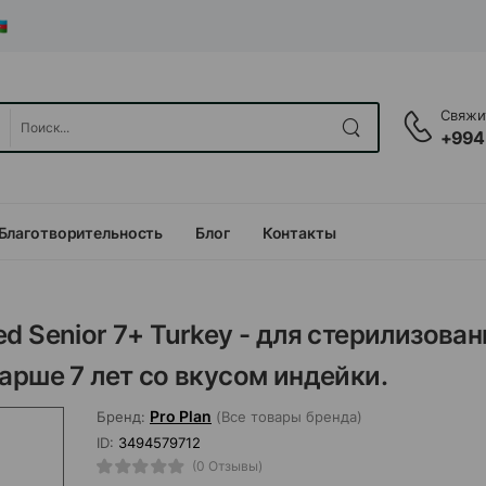
Свяжит
+994
Благотворительность
Блог
Контакты
ised Senior 7+ Turkey - для стерилизова
арше 7 лет со вкусом индейки.
Pro Plan
Бренд:
(Все товары бренда)
ID:
3494579712
(0 Отзывы)