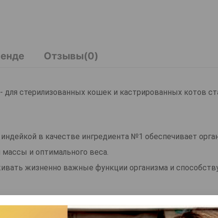
ренде
Отзывы(0)
rkey - для стерилизованных кошек и кастрированных котов с
ула с индейкой в качестве ингредиента №1 обеспечивает орг
массы и оптимального веса.
живать жизненно важные функции организма и способств
мы, помогает сохранять активность в зрелом возрасте,
о самочувствия. Сбалансированное содержание витамино