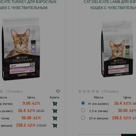
LICATE TURKEY ДЛЯ ВЗРОСЛЫХ
CAT DELICATE LAMB ДЛЯ В
ШЕК С ЧУВСТВИТЕЛЬНЫМ
КОШЕК С ЧУВСТВИТЕЛ
РЕНИЕМ СО ВКУСОМ ИНДЕЙКИ
ПИЩЕВАРЕНИЕМ СО ВКУСОМ
#1889.
#2753.
( Отзывы)
( Отзывы)
асса
Цена
Купить
Масса
Цена
9.00
16.4
18
р (пачка)
Кг (на развес)
16.4
30.00
18.60
а развес)
1.5 кг (пачка)
56.00
158.2
17
г пачка
10 кг (мешок)
158.2
178.90
г (мешок)