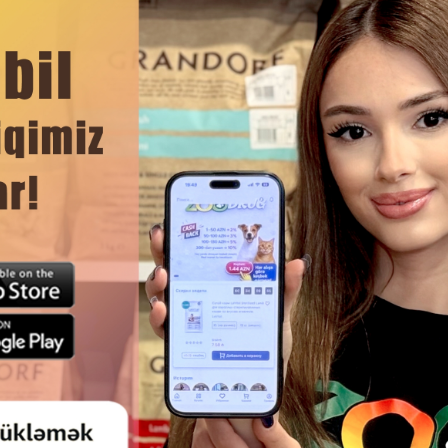
 о здоровье питомца каждый день.
торов.
ЧИТАТЬ ДАЛЬШЕ
Смотр
 КОРМ CLUB 4 PAWS PREMIUM
СУХОЙ КОРМ GRANDORF 
4 IN 1 ДЛЯ ВЗРОСЛЫХ КОШЕК С
HOLISTIС HYPOALLERGENIC
ЯГНЕНКОМ, 14 КГ.#9473
FRESH DUCK ГИПОАЛЛЕР
ХОЛИСТИК БЕЗЗЕРНОВОЙ
ВЗРОСЛЫХ КОШЕК С УТ