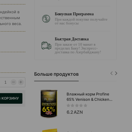
 индейкой в
Бонусная Программа
чественным
При каждой покупке получайте
от нас бонусы
ного веса.
Быстрая Доставка
При заказе от 10 манат в
пределах Баку! Экспресс-
доставка по Азербайджану!
Больше продуктов
Влажный корм Profine
В КОРЗИНУ
65% Venison & Chicken
для собак со вкусом
мяса оленины и курицы
6.2 AZN
400г