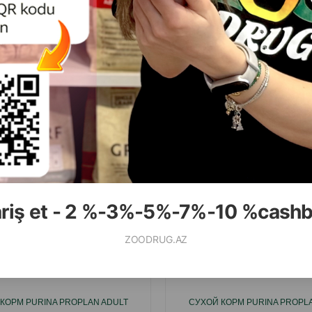
( Отзывы)
( Отзывы)
Масса
Цена
Купить
Масса
Цена
8.00
42.50
(на развес)
Кг (на развес)
112.00
85.00
кг (мешок)
2 кг (пачка)
КУПИТЬ
К
ariş et - 2 %-3%-5%-7%-10 %cash
ZOODRUG.AZ
Смотр
КОРМ PURINA PROPLAN ADULT
СУХОЙ КОРМ PURINA PROPL