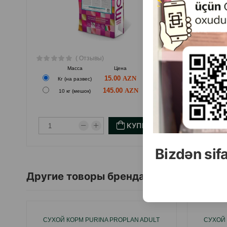
( Отзывы)
Масса
Цена
Купить
15.00
Кг (на развес)
Кг 
145.00
10 кг (мешок)
14 
КУПИТЬ
Bizdən sif
Другие товоры бренда
СУХОЙ КОРМ PURINA PROPLAN ADULT
СУХОЙ 