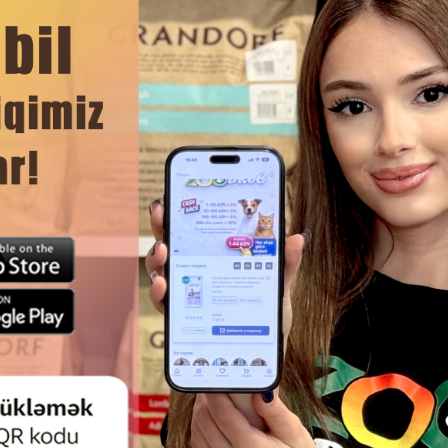
rky & Calcium Bone Twists содержит много полезного живо
 питомца, укрепляются его здоровье и иммунитет при
ЧИТАТЬ ДАЛЬШЕ
Смотр
ТВО WANPY BEEF STEAKS ДЛЯ
ЛАКОМСТВО ДЛЯ СОБАК NA
АК СО ВКУСОМ ГОВЯДИНЫ
PROTECTION SUPERIOR CAR
#830214100 ГР.
DOGS GRAIN FREE HEALTHY
JOINTS ДОПОЛНИТЕЛЬ
БЕЗЗЕРНОВОЙ КОРМ - СНЕ
ВЗРОСЛЫХ СОБАК С БЕЛОЙ Р
ГР.