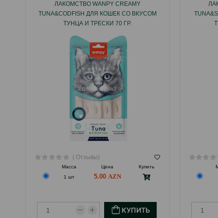
ЛАКОМСТВО WANPY CREAMY
ЛА
TUNA&CODFISH ДЛЯ КОШЕК СО ВКУСОМ
TUNA&S
ТУНЦА И ТРЕСКИ 70 ГР.
Т
( Отзывы)
Масса
Цена
Купить
5.00
1 шт
КУПИТЬ