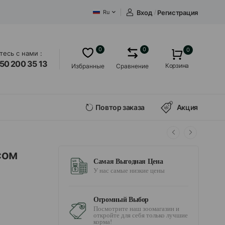
Вход
/
Регистрация
Ru
0
0
0
есь с нами :
50 200 35 13
Корзина
Избранные
Сравнение
Повтор заказа
Акция
сом
Самая Выгодная Цена
У нас самые низкие цены
Огромный Выбор
Посмотрите наш зоомагазин и
откройте для себя только лучшие
корма!