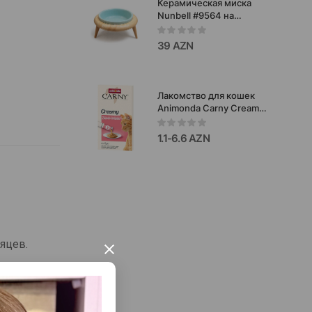
Керамическая миска
Nunbell #9564 на
деревянной подставке
для кошек и собак
39 AZN
19x10,5.
Лакомство для кошек
Animonda Carny Creamy
with Salmon&Taurine с
лососем и таурином,
1.1-6.6 AZN
6×15 г
яцев.
×
руют