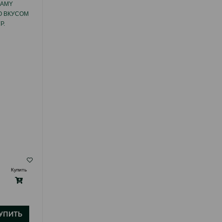
EAMY
ЛАКОМСТВО WANPY
О ВКУСОМ
SALMON&CHICKEN&CARROT ДЛЯ КОШЕК
Р.
СО ВКУСОМ ЛОСОСЯ, КУРИЦЫ И
МОРКОВИ 90 ГР.
( Отзывы)
Купить
Масса
Цена
Купить
5.00
1 шт
УПИТЬ
КУПИТЬ