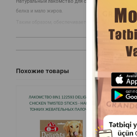
Натуральный лакомство для собак Wanpy Chicken Je
белка и мало жиров.
Таким образом, обеспечивается активность вашего
соответствующем контроле веса.
Страна производитель: Китай.
Похожие товары
ЛАКОМСТВО 8IN1 122593 DELIGHTS
ЛАКОМС
CHICKEN TWISTED STICKS - НАБОР
СОБ
ТОНКИХ ЖЕВАТЕЛЬНЫХ ПАЛОЧЕК,
СКРУЧЕННЫХ С АРОМАТНЫМ КУРИНЫМ
МЯСОМ.