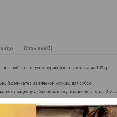
ренде
Отзывы(0)
s для собак со вкусом куриной кости и кальция 100 гр.
альный деликатес из вяленой курицы для собак.
сновному рациону собак всех пород и щенков старше 3 мес
езопаснее натуральных, так как не ломаются и не травми