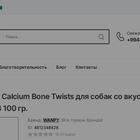
Свяжит
+994
Благотворительность
Блог
Контакты
Calcium Bone Twists для собак со вку
 100 гр.
WANPY
Бренд:
(Все товары бренда)
ID:
4812348828
(0 Отзывы)