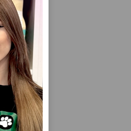
тного
еть Все
TURE'S
ЛАКОМСТВО TRIXIE SNACK CHEW BITES -
E WHITE
ЖЕВАТЕЛЬНЫЕ МИНИ-СНЕКИ ДЛЯ
 HIPS &
СОБАК С ПЕТРУШКОЙ И ПЕРЕЧНОЙ
НЫЙ
МЯТОЙ 150GR #31501.
КИ ДЛЯ
ЫБОЙ 110