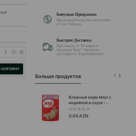
ьный
Бонусная Программа
При каждой покупке получайте
от нас бонусы
Быстрая Доставка
При заказе от 10 манат в
пределах Баку! Экспресс-
доставка по Азербайджану!
В КОРЗИНУ
Больше продуктов
Влажный корм Мяу! с
индейкой в соусе -
полнорационный
сбалансированный
0.64 AZN
рацион, разработанный
для ежедневного
кормления кошек
85г.#2602