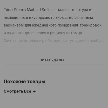
Trixie Premio Marbled Softies - мягкая текстура и
насыщенный вкус делают лакомство отличным
вариантом для ежедневного поощрения, тренировок
и вкусного дополнения к рациону питомца.
Сочетание ягненка и рыбы придает угощению особую
привлекательность даже для привередливых собак.
Компактный формат кусочков удобен для прогулок,
ЧИТАТЬ ДАЛЬШЕ
игр и обучения командам.
Не содержит глютен.
Похожие товары
Страна - производитель: Китай.
Смотреть Все