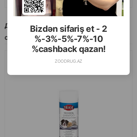
Другие товоры бренда
Bizdən sifariş et - 2
%-3%-5%-7%-10
Смотреть Все
%cashback qazan!
ZOODRUG.AZ
СУХОЙ ШАМПУНЬ TRIXIE ГИПОАЛЛЕРГЕННЫЙ ДЛЯ СОБАК,
КОШЕК И МЕЛКИХ ЖИВОТНЫХ 100 ГР.#29181