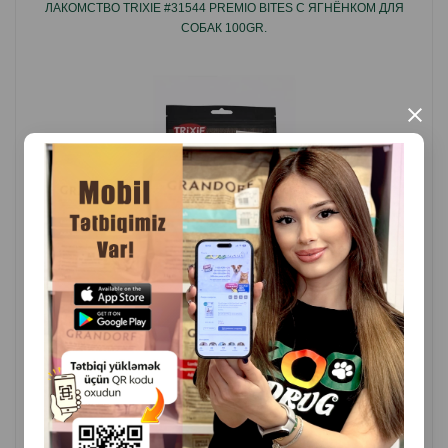
ЛАКОМСТВО TRIXIE #31544 PREMIO BITES С ЯГНЁНКОМ ДЛЯ
СОБАК 100GR.
×
( Отзывы)
Масса
Цена
Купить
7.00
1 шт
КУПИТЬ