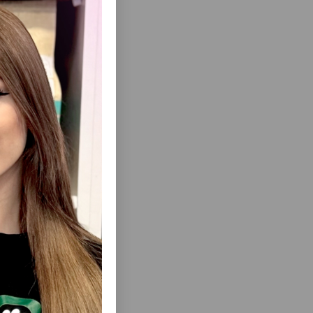
нитет и
еть Все
D ADULT
СУХОЙ КОРМ LAVITAL STERILISED LAMB
E - ДЛЯ
ДЛЯ ВЗРОСЛЫХ СТЕРИЛИЗОВАННЫХ
ИТЕЛЬНЫМ
КОШЕК СО ВКУСОМ ЯГНЕНКОМ.
НЕВНОГО
ТЛИЧНОГО