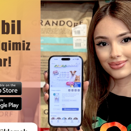
ние корма клетчаткой обеспечивают контроль за весом и
 пребиотики нового поколения X.O.S. поддерживают имму
ЧИТАТЬ ДАЛЬШЕ
Смотр
 КОРМ HAPPY CAT STERILISED
СУХОЙ КОРМ ANIMAL WORL
ATLANTIC SALMON ДЛЯ
SENSITIVE CARE LAMB & RIC
ИЗОВАННЫХ КОШЕК (ЛОСОСЬ)
ВЗРОСЛЫХ КОШЕК С ЧУВСТВ
ПИЩЕВАРЕНИЕМ, ДЛЯ ЕЖЕД
ПИТАНИЯ И ПОДДЕРЖАНИЯ О