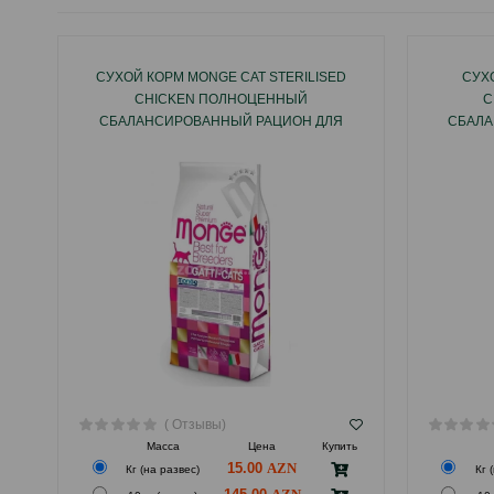
СУХОЙ КОРМ MONGE CAT STERILISED
СУХ
CHICKEN ПОЛНОЦЕННЫЙ
C
СБАЛАНСИРОВАННЫЙ РАЦИОН ДЛЯ
СБАЛА
ВЗРОСЛЫХ КАСТРИРОВАННЫХ КОТОВ И
ВЗРОСЛ
СТЕРИЛИЗОВАННЫХ КОШЕК СО ВКУСОМ
КУРИЦЕЙ 10КГ #05135.
( Отзывы)
Масса
Цена
Купить
15.00
Кг (на развес)
Кг 