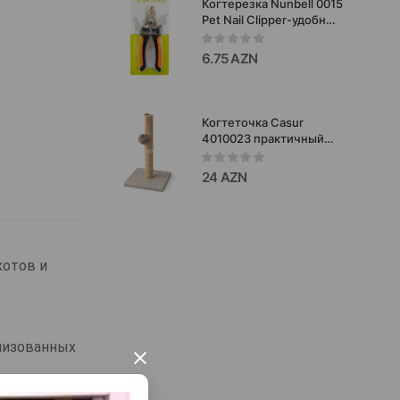
Когтерезка Nunbell 0015
Pet Nail Clipper-удобный
и безопасный
инструмент для
6.75 AZN
стрижки когтей у собак
и кошек L.
Когтеточка Casur
4010023 практичный
аксессуар для кошек,
помогающий
24 AZN
поддерживать когти в
идеальном состоянии и
оберегать мебель от
повреждений
30X30X50.
котов и
илизованных
×