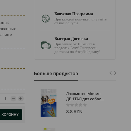
Бонусная Программа
При каждой покупке получайте
онный
от нас бонусы
зованных
жанием
Быстрая Доставка
При заказе от 10 манат в
пределах Баку! Экспресс-
доставка по Азербайджану!
Больше продуктов
Лакомство Мнямс
ДЕНТАЛ для собак
"Крученые палочки" с
ягненком и мятой 70 г
3.8 AZN
В КОРЗИНУ