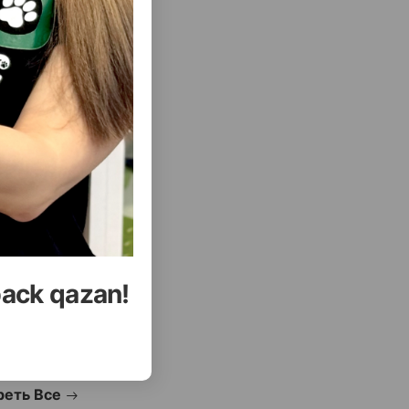
О ВКУСОМ
( Отзывы)
Купить
Масса
Цена
Купить
8.2
10.00
Кг (на развес)
95.6
120.00
12 кг (мешок)
back qazan!
УПИТЬ
КУПИТЬ
еть Все