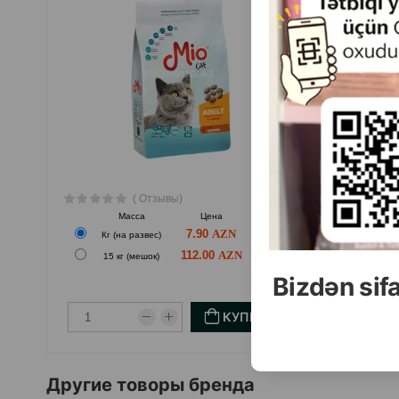
( Отзывы)
Масса
Цена
Купить
М
7.90
Кг (на развес)
Кг (н
112.00
15 кг (мешок)
10 к
Bizdən sif
КУПИТЬ
Другие товоры бренда