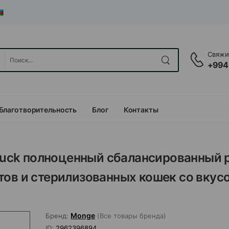
Свяжит
+994
Благотворительность
Блог
Контакты
d Duck полноценный сбалансированный
тов и стерилизованных кошек со вкус
Monge
Бренд:
(Все товары бренда)
ID:
2962396894