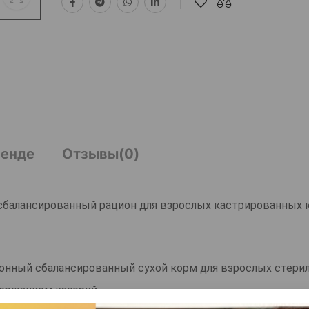
ренде
Отзывы(0)
й сбалансированный рацион для взрослых кастрированных 
ационный сбалансированный сухой корм для взрослых стер
ержанием калорий.