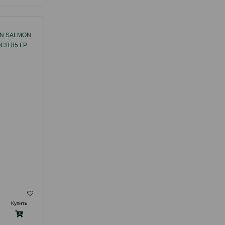
N SALMON
ВЛАЖНЫЙ КОРМ MONGE ADULT CAT
СЯ 85 ГР
STERILISED CHICKEN ДЛЯ ВЗРОСЛЫХ
КАСТРИРОВАННЫХ КОТОВ И
СТЕРИЛИЗОВАННЫХ КОШЕК СО ВКУСОМ
КУРИЦЫ 85 ГР #13635.
( Отзывы)
Купить
Масса
Цена
Купить
2.00
1 шт