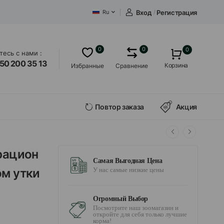
Вход
/
Регистрация
Ru
0
0
0
есь с нами :
50 200 35 13
Корзина
Избранные
Сравнение
Повтор заказа
Акция
 рацион
Самая Выгодная Цена
ом утки
У нас самые низкие цены
Огромный Выбор
Посмотрите наш зоомагазин и
откройте для себя только лучшие
корма!