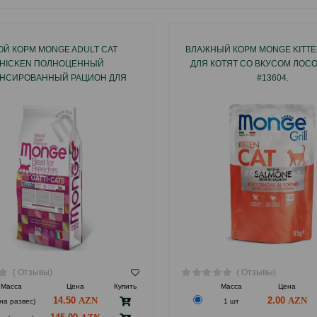
ОЙ КОРМ MONGE ADULT CAT
ВЛАЖНЫЙ КОРМ MONGE KITTE
HICKEN ПОЛНОЦЕННЫЙ
ДЛЯ КОТЯТ СО ВКУСОМ ЛОСО
НСИРОВАННЫЙ РАЦИОН ДЛЯ
#13604.
ЫХ КОШЕК СО ВКУСОМ КУРИЦЫ
10КГ #04800.
( Отзывы)
( Отзывы)
Масса
Цена
Купить
Масса
Цена
14.50
2.00
(на развес)
1 шт