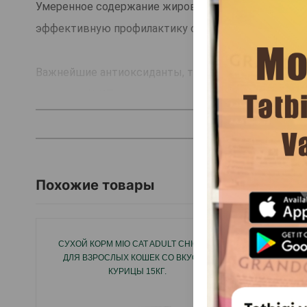
Умеренное содержание жиров в составе и обогаще
эффективную профилактику ожирения.
Важнейшие антиоксиданты, такие как витамин Е, и
здоровье ЖКТ.
Страна производитель: Италия.
Похожие товары
СУХОЙ КОРМ MIO CAT ADULT CHICKEN
СУХОЙ
ДЛЯ ВЗРОСЛЫХ КОШЕК СО ВКУСОМ
КУРИЦЫ 15КГ.
СТЕРИЛ