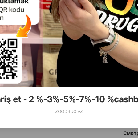
САМОЧУВСТВИЯ ПИТОМЦА С
ЯГ
( Отзывы)
( Отзывы)
асса
Цена
Купить
Масса
Цена
19.50
9.00
а развес)
Кг (на развес)
Hет
187.50
135.00
г (мешок)
15 кг (мешок)
B наличии
ariş et - 2 %-3%-5%-7%-10 %cash
КУПИТЬ
К
ZOODRUG.AZ
Смотр