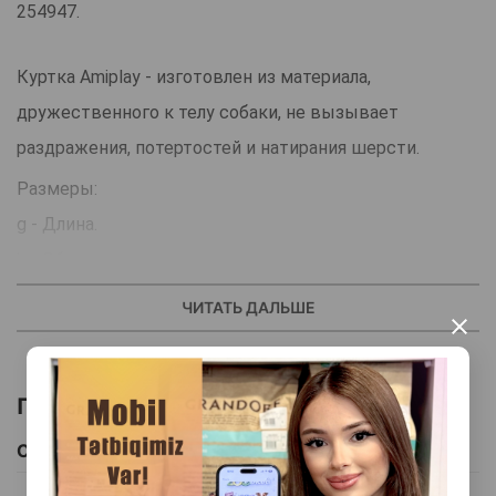
254947.
Куртка Amiplay - изготовлен из материала,
дружественного к телу собаки, не вызывает
раздражения, потертостей и натирания шерсти.
Размеры:
g - Длина.
b - Обхват шеи.
d - Обхват грудной клетки.
ЧИТАТЬ ДАЛЬШЕ
×
Куртка состоит из трех слоев: внутренней флисовой
подкладки, утеплителя и непромокаемого внешнего
Похожие товары
материала с ребристыми манжетами.
Аккуратно скроенный, он укрывает и согревает
Смотреть Все
туловище четвероногого.