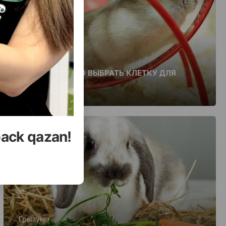
Грызуны
КАК ПРАВИЛЬНО ВЫБРАТЬ КЛЕТКУ ДЛЯ
ХОМЯКА
back qazan!
Грызуны