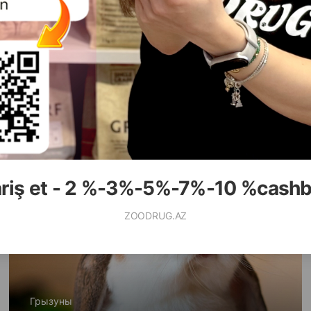
Грызуны
ОБЗОР ЛУЧШИХ КОРМОВ ДЛЯ МОРСКИХ
СВИНОК
ariş et - 2 %-3%-5%-7%-10 %cash
ZOODRUG.AZ
Грызуны