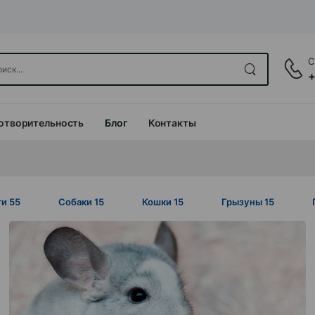
С
+
отворительность
Блог
Контакты
ги
55
Собаки
15
Кошки
15
Грызуны
15