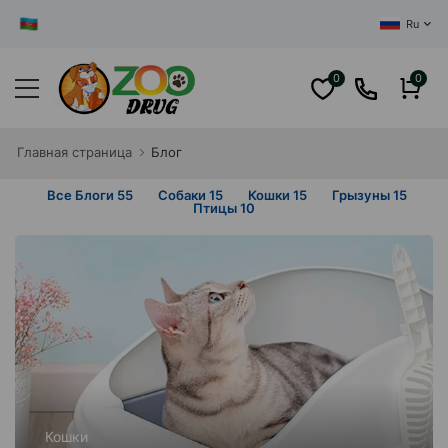
ЦЕНТРАЛЬНЫЙ ИНТ
Ru
0
0
Главная cтраница
Блог
Все Блоги
55
Собаки
15
Кошки
15
Грызуны
15
Птицы
10
Кошки