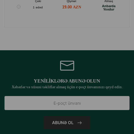
Çəki
Qiymət
Almaq
Anbarda
19.00
1 ədəd
Yoxdur
YENILIKLƏRƏ ABUNƏ OLUN
Xəbərlər və xüsusi təkliflər almaq üçün e-poçt ünvanınızı qeyd edin.
ABUNƏ OL