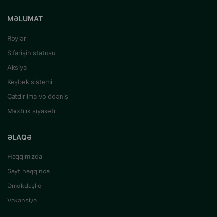
MƏLUMAT
Rəylər
Sifarişin statusu
Aksiya
Keşbek sistemi
Çatdırılma və ödəniş
Məxfilik siyasəti
ƏLAQƏ
Haqqımızda
Sayt haqqında
Əməkdaşlıq
Vakansiya