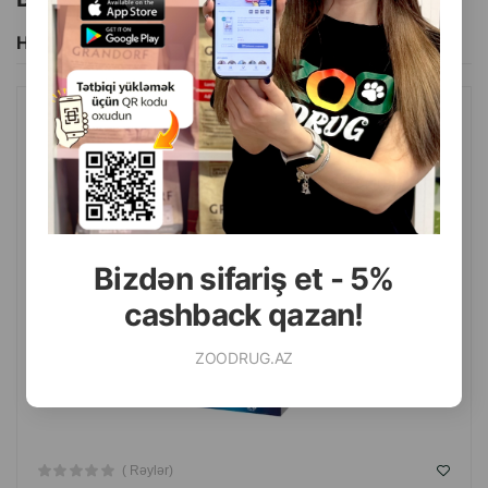
Hamısını Gör
ZOOVITAL IMMUNOVITAL STRONG DEFENSE DOG&CAT VITAMIN
ƏLAVƏSI-PIŞIK VƏ ITLƏR ÜÇÜN IMMUNITET SISTEMI DƏSTƏYI
60 TABLETI.
Bizdən sifariş et - 5%
cashback qazan!
ZOODRUG.AZ
( Rəylər)