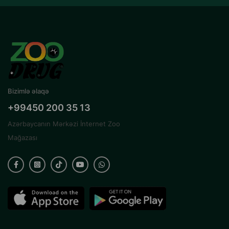
Bizimlə əlaqə
+99450 200 35 13
Azərbaycanın Mərkəzi İnternet Zoo
Mağazası