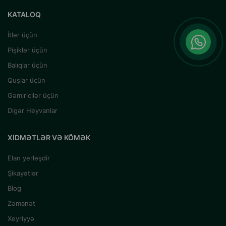
KATALOQ
İtlər üçün
Pişiklər üçün
Balıqlar üçün
Quşlar üçün
Gəmiricilər üçün
Digər Heyvanlar
XIDMƏTLƏR VƏ KÖMƏK
Elan yerləşdir
Şikayətlər
Blog
Zəmanət
Xeyriyyə