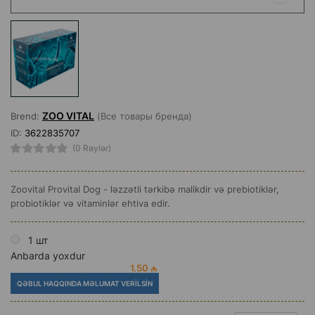
ZOO VITAL
Brend:
(Все товары бренда)
ID:
3622835707
(0 Rəylər)
Zoovital Provital Dog - ləzzətli tərkibə malikdir və prebiotiklər,
probiotiklər və vitaminlər ehtiva edir.
1 шт
Anbarda yoxdur
1.50 ₼
QƏBUL HAQQINDA MƏLUMAT VERILSIN