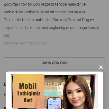
Zoovital Provital Dog ləzzətli tərkibə malikdir və
prebiotiklər, probiotiklər və vitaminlər ehtiva edir.
Çox güclü tərkibə malik olan Zoovital Provital Dog ev
heyvanınızın həzm sistemi sağlamlığını qorumağa kömək
edir.
Bu əlavə yem məhsuludur.
İstehsalçı ölkə: Türkiyə.
DAHA ÇOX OXU
×
Oxşar məhsullar
Hamısını Gör
Bu brendin başqa məhsulları