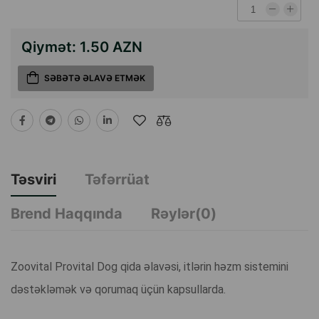
Qiymət:
1.50 AZN
SƏBƏTƏ ƏLAVƏ ETMƏK
Təsviri
Təfərrüat
Brend Haqqında
Rəylər(0)
Zoovital Provital Dog qida əlavəsi, itlərin həzm sistemini
dəstəkləmək və qorumaq üçün kapsullarda.