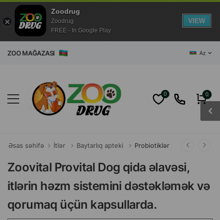
Zoodrug
VIEW
Zoodrug
FREE - In Google Play
ET ZOO MAĞAZASI
Az
0
0
Əsas səhifə
İtlər
Baytarlıq apteki
Probiotiklər
Zoovital Provital Dog qida əlavəsi,
itlərin həzm sistemini dəstəkləmək və
qorumaq üçün kapsullarda.