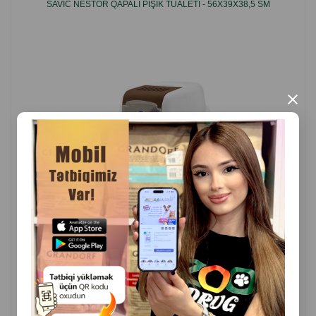
SAVIC NESTOR QAPALI PIŞIK TUALETI - 56X39X38,5 SM
×
( Rəylər)
Çəki
Qiymət
Almaq
54.00
1 ədəd
ALMAQ