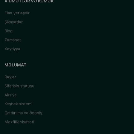
XIDMƏTLƏR VƏ KÖMƏK
Elan yerləşdir
Şikayətlər
Blog
Zəmanət
Xeyriyyə
MƏLUMAT
Rəylər
Sifarişin statusu
Aksiya
Keşbek sistemi
Çatdırılma və ödəniş
Məxfilik siyasəti