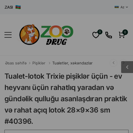
ĞAZASI
Az
0
0
Əsas səhifə
Pişiklər
Tualetlər, xəkəndazlar
Tualet-lotok Trixie pişiklər üçün - ev
heyvanı üçün rahatlıq yaradan və
gündəlik qulluğu asanlaşdıran praktik
və rahat açıq lotok 28×9×36 sm
#40396.