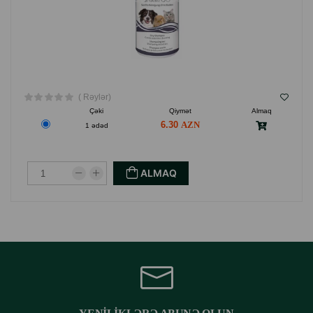
( Rəylər)
Çəki
Qiymət
Almaq
6.30
1 ədəd
ALMAQ