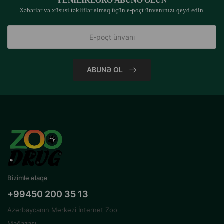
YENILIKLƏRƏ ABUNƏ OLUN
Xəbərlər və xüsusi təkliflər almaq üçün e-poçt ünvanınızı qeyd edin.
ABUNƏ OL
Bizimlə əlaqə
+99450 200 35 13
Azərbaycanın Mərkəzi İnternet Zoo
Mağazası