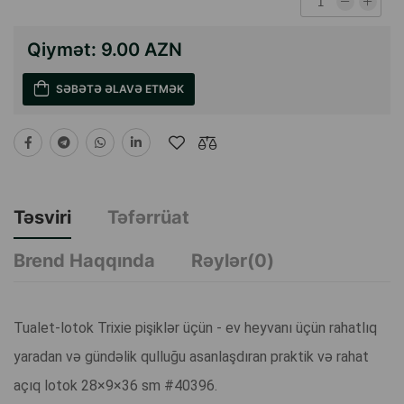
Qiymət:
9.00 AZN
SƏBƏTƏ ƏLAVƏ ETMƏK
Təsviri
Təfərrüat
Brend Haqqında
Rəylər(0)
Tualet-lotok Trixie pişiklər üçün - ev heyvanı üçün rahatlıq
yaradan və gündəlik qulluğu asanlaşdıran praktik və rahat
açıq lotok 28×9×36 sm #40396.