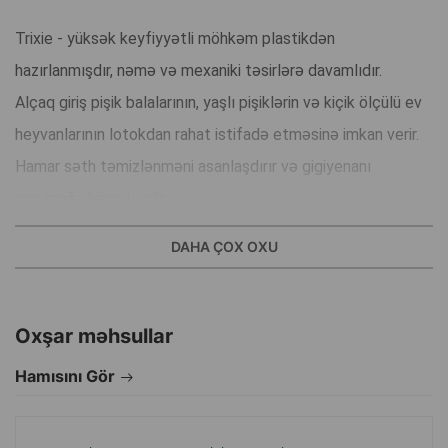
Trixie - yüksək keyfiyyətli möhkəm plastikdən
hazırlanmışdır, nəmə və mexaniki təsirlərə davamlıdır.
Alçaq giriş pişik balalarının, yaşlı pişiklərin və kiçik ölçülü ev
heyvanlarının lotokdan rahat istifadə etməsinə imkan verir.
Hamar səth təmizlənməni asanlaşdırır və gigiyenanı
qorumağa kömək edir.
Lotok müxtəlif növ doldurucularla istifadə üçün uyğundur
DAHA ÇOX OXU
və pişiyə gündəlik qulluq üçün rahat həll hesab olunur.
Möhkəm konstruksiya və düşünülmüş forma sayəsində ev
heyvanına rahatlıq, evdə isə təmizlik təmin edir.
Oxşar məhsullar
Hamısını Gör
İstehsal ölkəsi: Çin.