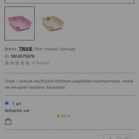
TRIXIE
Brend:
(Все товары бренда)
ID:
5614575976
(0 Rəylər)
Trixie - yüksək keyfiyyətli möhkəm plastikdən hazırlanmışdır, nəmə
və mexaniki təsirlərə davamlıdır.
1 шт
Anbarda var
9.00 ₼