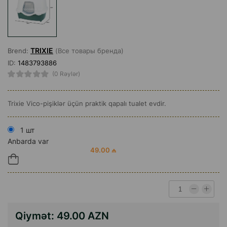
TRIXIE
Brend:
(Все товары бренда)
ID:
1483793886
(0 Rəylər)
Trixie Vico-pişiklər üçün praktik qapalı tualet evdir.
1 шт
Anbarda var
49.00 ₼
Qiymət:
49.00 AZN