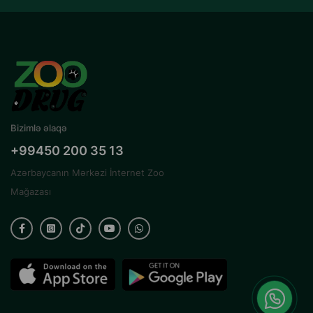
Bizimlə əlaqə
+99450 200 35 13
Azərbaycanın Mərkəzi İnternet Zoo
Mağazası