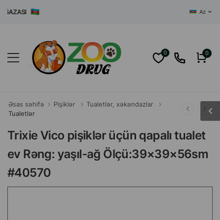
AZASI
Az
0
0
Əsas səhifə
Pişiklər
Tualetlər, xəkəndazlar
Tualetlər
Trixie Vico pişiklər üçün qapalı tualet
ev Rəng: yaşıl-ağ Ölçü:39×39×56sm
#40570