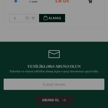
6.30
1 ədəd
ALMAQ
YENILIKLƏRƏ ABUNƏ OLUN
Xəbərlər və xüsusi təkliflər almaq üçün e-poçt ünvanınızı qeyd edin.
ABUNƏ OL