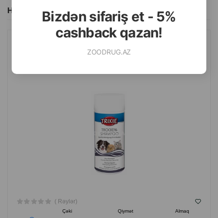
Hamısını Gör
Bizdən sifariş et - 5%
cashback qazan!
QURU ŞAMPUN TRIXIE ITLƏR, PIŞIKLƏR VƏ DIGƏR KIÇIK
ZOODRUG.AZ
HEYVANLAR ÜÇÜN 100 QR.
( Rəylər)
Çəki
Qiymət
Almaq