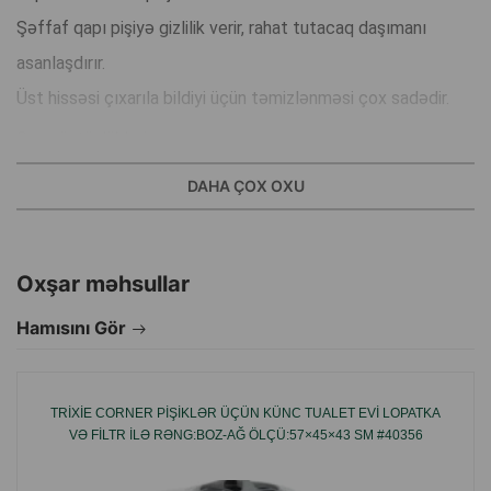
Şəffaf qapı pişiyə gizlilik verir, rahat tutacaq daşımanı
asanlaşdırır.
Üst hissəsi çıxarıla bildiyi üçün təmizlənməsi çox sadədir.
Əsas üstünlükləri:
Qapalı forma doldurucunun səpələnməsini azaldır.
DAHA ÇOX OXU
Şəffaf qapı gizlilik təmin edir.
Üst hissəsi çıxarıla bildiyi üçün asan təmizlənir.
Daşımaq üçün rahat tutacağı var.
Oxşar məhsullar
Möhkəm və təhlükəsiz plastikdən hazırlanmışdır.
Hamısını Gör
Rəng:yaşıl-ağ.
Ölçü:39×39×56 sm.
TRIXIE CORNER PIŞIKLƏR ÜÇÜN KÜNC TUALET EVI LOPATKA
Material:plastik.
VƏ FILTR ILƏ RƏNG:BOZ-AĞ ÖLÇÜ:57×45×43 SM #40356
Brend:Trixie.