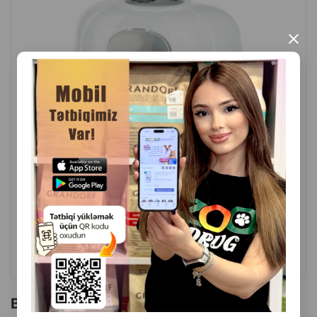
İstehsalçı ölkə:Çin.
×
( Rəylər)
Çəki
Qiymət
Almaq
52.00
1 ədəd
ALMAQ
Bu brendin başqa məhsulları