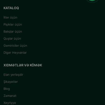
KATALOQ
İtlər üçün
Pişiklər üçün
Balıqlar üçün
Quşlar üçün
Gəmiricilər üçün
Digər Heyvanlar
XIDMƏTLƏR VƏ KÖMƏK
Elan yerləşdir
Şikayətlər
Blog
Zəmanət
Xeyriyyə