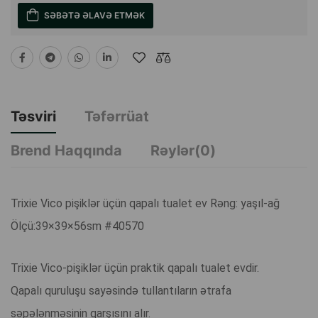
SƏBƏTƏ ƏLAVƏ ETMƏK
Təsviri
Təfərrüat
Brend Haqqında
Rəylər(0)
Trixie Vico pişiklər üçün qapalı tualet ev Rəng: yaşıl-ağ
Ölçü:39×39×56sm #40570
Trixie Vico-pişiklər üçün praktik qapalı tualet evdir.
Qapalı quruluşu sayəsində tullantıların ətrafa
səpələnməsinin qarşısını alır.