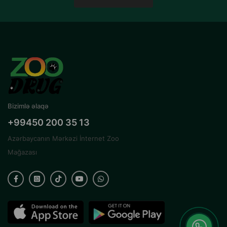
Bizimlə əlaqə
+99450 200 35 13
Azərbaycanın Mərkəzi İnternet Zoo
Mağazası