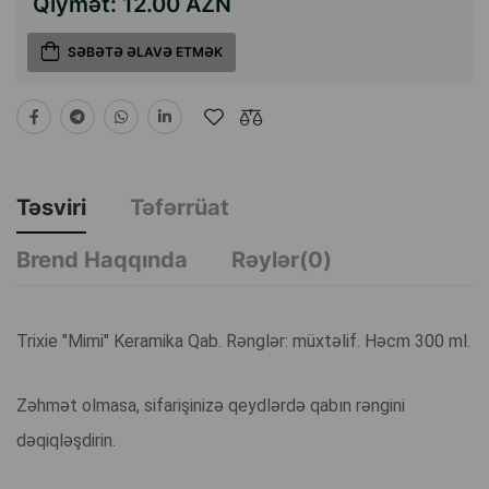
Qiymət:
12.00 AZN
SƏBƏTƏ ƏLAVƏ ETMƏK
Təsviri
Təfərrüat
Brend Haqqında
Rəylər(0)
Trixie "Mimi" Keramika Qab. Rənglər: müxtəlif. Həcm 300 ml.
Zəhmət olmasa, sifarişinizə qeydlərdə qabın rəngini
dəqiqləşdirin.