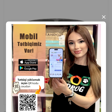
×
( Rəylər)
Çəki
Qiymət
Almaq
4.50
1 ədəd
ALMAQ