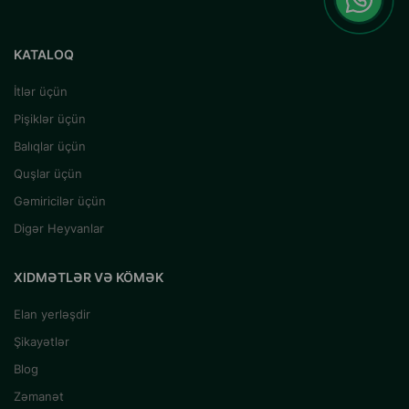
KATALOQ
İtlər üçün
Pişiklər üçün
Balıqlar üçün
Quşlar üçün
Gəmiricilər üçün
Digər Heyvanlar
XIDMƏTLƏR VƏ KÖMƏK
Elan yerləşdir
Şikayətlər
Blog
Zəmanət