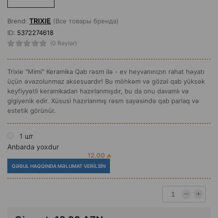
TRIXIE
Brend:
(Все товары бренда)
ID:
5372274618
(0 Rəylər)
Trixie "Mimi" Keramika Qab rəsm ilə - ev heyvanınızın rahat həyatı
üçün əvəzolunmaz aksesuardır! Bu möhkəm və gözəl qab yüksək
keyfiyyətli keramikadan hazırlanmışdır, bu da onu davamlı və
gigiyenik edir. Xüsusi hazırlanmış rəsm sayəsində qab parlaq və
estetik görünür.
1 шт
Anbarda yoxdur
12.00 ₼
QƏBUL HAQQINDA MƏLUMAT VERILSIN