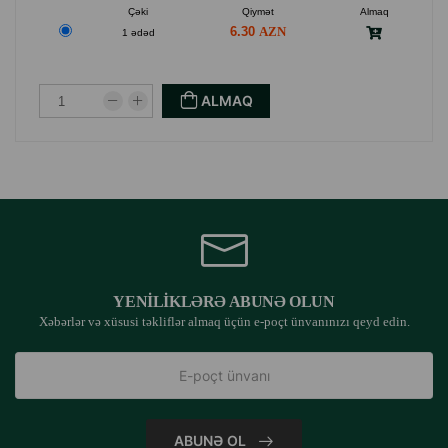
Çəki
Qiymət
Almaq
6.30
1 ədəd
ALMAQ
YENILIKLƏRƏ ABUNƏ OLUN
Xəbərlər və xüsusi təkliflər almaq üçün e-poçt ünvanınızı qeyd edin.
ABUNƏ OL