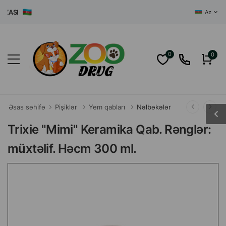
ĞAZASI
Az
0
0
Əsas səhifə
Pişiklər
Yem qabları
Nəlbəkələr
Trixie "Mimi" Keramika Qab. Rənglər:
müxtəlif. Həcm 300 ml.