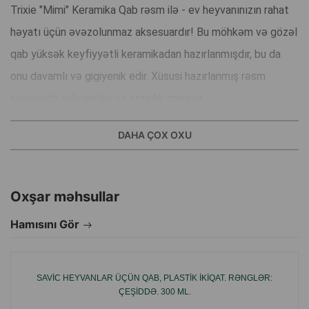
Trixie "Mimi" Keramika Qab rəsm ilə - ev heyvanınızın rahat
həyatı üçün əvəzolunmaz aksesuardır! Bu möhkəm və gözəl
qab yüksək keyfiyyətli keramikadan hazırlanmışdır, bu da
onu davamlı və gigiyenik edir. Xüsusi hazırlanmış rəsm
sayəsində qab parlaq və estetik görünür.
DAHA ÇOX OXU
Material cızılmalara qarşı davamlıdır və qabın tərkibinə təsir
etmir. Həmçinin qlazurlanmış keramika su və ya yemlərin
kimyəvi tərkibini dəyişmir. Hamar səthi qabı asanlıqla ilıq
Oxşar məhsullar
suda yumağa imkan verir, həmçinin qabyuyan maşında da
Hamısını Gör
yuyula bilər.
Quru və ya yaş yem, həm də su üçün uyğundur.
SAVIC HEYVANLAR ÜÇÜN QAB, PLASTIK İKIQAT. RƏNGLƏR:
İstehsalçı: Çin.
ÇEŞIDDƏ. 300 ML.