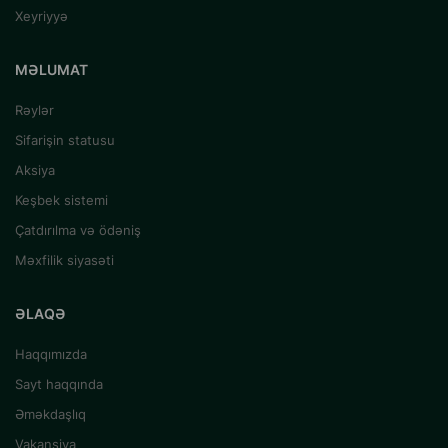
Xeyriyyə
MƏLUMAT
Rəylər
Sifarişin statusu
Aksiya
Keşbek sistemi
Çatdırılma və ödəniş
Məxfilik siyasəti
ƏLAQƏ
Haqqımızda
Sayt haqqında
Əməkdaşlıq
Vakansiya