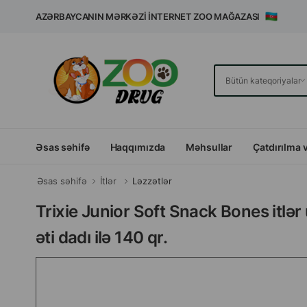
AZƏRBAYCANIN MƏRKƏZI İNTERNET ZOO MAĞAZASI
Əsas səhifə
Haqqımızda
Məhsullar
Çatdırılma 
Əsas səhifə
İtlər
Ləzzətlər
Trixie Junior Soft Snack Bones itlər
əti dadı ilə 140 qr.