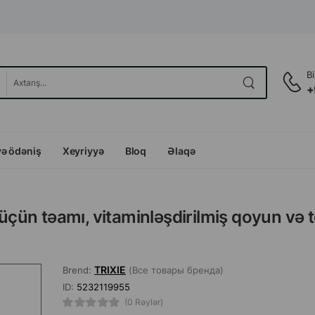
B
+
və ödəniş
Xeyriyyə
Bloq
Əlaqə
 üçün təamı, vitaminləşdirilmiş qoyun və
TRIXIE
Brend:
(Все товары бренда)
ID:
5232119955
(0 Rəylər)