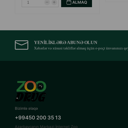
ALMAQ
YENILIKLƏRƏ ABUNƏ OLUN
Xəbərlər və xüsusi təkliflər almaq üçün e-poçt ünvanınızı qe
Bizimlə əlaqə
+99450 200 35 13
Azərbaycanın Mərkəzi İnternet Zoo