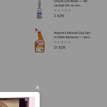
Chuck Lint Roller — 40
vərəqli tük və xov
təmizləmə rulonu.
2 AZN
Nature’s Miracle Oxy Set-
In Stain Remover — dərin
hopmuş ləkə və qoxular
üçün güclü təmizləyici
21 AZN
×