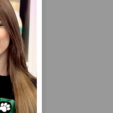
nınızın
iyyəni və
malını sıfıra
ısını Gör
 ÖRDƏK VƏ
LƏZZƏT TRIXIE TOYUQ DADI ILƏ - ITLƏR
QR #7311
ÜÇÜN IŞTAHAAÇAN QƏLYANALTI 317071