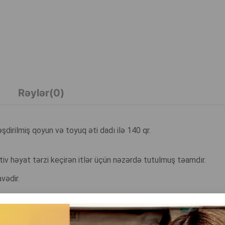
Rəylər(0)
şdirilmiş qoyun və toyuq əti dadı ilə 140 qr.
iv həyat tərzi keçirən itlər üçün nəzərdə tutulmuş təamdır.
avədir.
yə kömək edəcək.