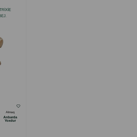
RIXIE
KASA TRIXIE KERAMIK. RƏNG: AĞ-BOZ.
BEJ.
HƏCMI: 600 ML.
( Rəylər)
Almaq
Çəki
Qiymət
Almaq
Anbarda
Anbarda
14.00
1 ədəd
Yoxdur
Yoxdur