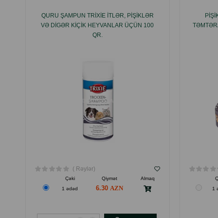
QURU ŞAMPUN TRIXIE ITLƏR, PIŞIKLƏR
PIŞ
VƏ DIGƏR KIÇIK HEYVANLAR ÜÇÜN 100
TƏMTƏRA
QR.
( Rəylər)
Çəki
Qiymət
Almaq
Ç
6.30
1 ədəd
1 