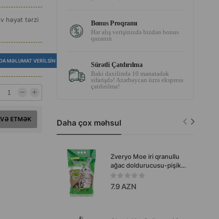
v həyat tərzi
Bonus Proqramı
Hər alış verişinizdə bizdən bonus
qazanın
DA MƏLUMAT VERILSIN
Sürətli Çatdırılma
Baki daxilində 10 manatadək
sifarişdə! Azərbaycan üzrə ekspress
çatdırılma!
AVƏ ETMƏK
Daha çox məhsul
Zveryo Moe iri qranullu
ağac doldurucusu-pişik
tualeti və kiçik ev
heyvanları üçün təbii həll
7.9 AZN
yoludur