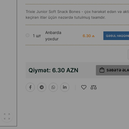
Trixie Junior Soft Snack Bones - çox hərəkət edən və akti
keçirən itlər üçün nəzərdə tutulmuş təamdır.
Anbarda
1 шт
6.30 ₼
QƏBUL HAQQIN
yoxdur
Qiymət:
6.30 AZN
SƏBƏTƏ ƏL