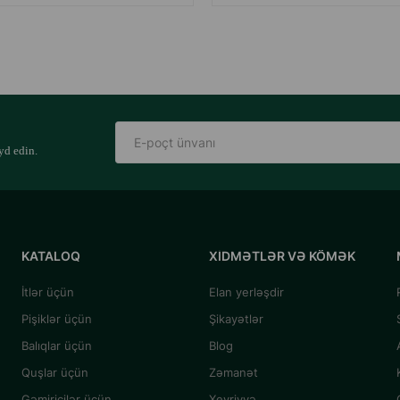
yd edin.
KATALOQ
XIDMƏTLƏR VƏ KÖMƏK
İtlər üçün
Elan yerləşdir
Pişiklər üçün
Şikayətlər
Balıqlar üçün
Blog
Quşlar üçün
Zəmanət
Gəmiricilər üçün
Xeyriyyə