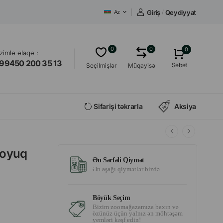
Giriş
/
Qeydiyyat
Az
0
0
0
izimlə əlaqə :
99450 200 35 13
Səbət
Seçilmişlər
Müqayisə
Sifarişi təkrarla
Aksiya
 toyuq
Ən Sərfəli Qiymət
Ən aşağı qiymətlər bizdə
Böyük Seçim
Bizim zoomağazamıza baxın və
özünüz üçün yalnız ən möhtəşəm
yemləri kəşf edin!