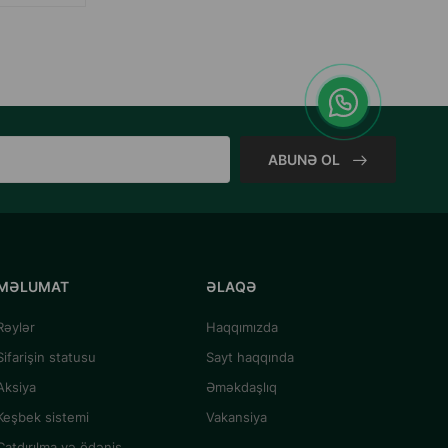
ABUNƏ OL
MƏLUMAT
ƏLAQƏ
Rəylər
Haqqımızda
Sifarişin statusu
Sayt haqqında
Aksiya
Əməkdaşlıq
Keşbek sistemi
Vakansiya
Çatdırılma və ödəniş