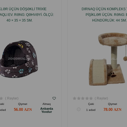
IKLƏR ÜÇÜN DÖŞƏKLI TRIXIE
DIRNAQ ÜÇÜN KOMPLEKS T
QLI EV. RƏNG: QƏHVƏYI. ÖLÇÜ:
PIŞIKLƏR ÜÇÜN. RƏNG: 
40 × 35 × 35 SM.
HÜNDÜRLÜK: 44 SM.
( Rəylər)
( Rəylər)
əki
Qiymət
Almaq
Çəki
Qiymət
Anbarda
56.00
78.00
ədəd
1 ədəd
Yoxdur