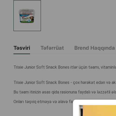
Təsviri
Təfərrüat
Brend Haqqında
Trixie Junior Soft Snack Bones itlər üçün təamı, vitaminlə
Trixie Junior Soft Snack Bones - çox hərəkət edən və akt
Bu təam itinizin əsas qida rasionuna faydalı və ləzzətli əl
Onları təşviq etməyə və əlavə faydalı maddələr vermə