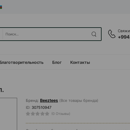
Свяжит
+994
Благотворительность
Блог
Контакты
л.
Beeztees
Бренд:
(Все товары бренда)
ID:
307510947
(0 Отзывы)