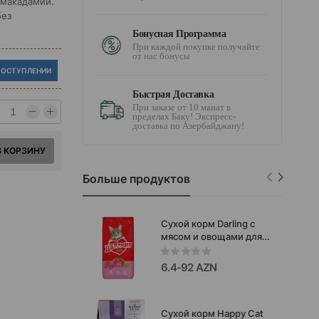
 макадамии.
без
Бонусная Программа
При каждой покупке получайте
от нас бонусы
ПОСТУПЛЕНИИ
Быстрая Доставка
При заказе от 10 манат в
пределах Баку! Экспресс-
доставка по Азербайджану!
В КОРЗИНУ
Больше продуктов
Сухой корм Darling с
мясом и овощами для
взрослых кошек.
6.4-92 AZN
Сухой корм Happy Cat