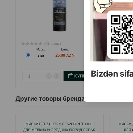
( Отзывы)
Масса
Цена
Купить
25.00
1 шт
Bizdən sif
КУПИТЬ
Другие товоры бренда
МИСКА BEEZTEES MY FAVOURITE DOG
МИСКА 
ДЛЯ МЕЛКИХ И СРЕДНИХ ПОРОД СОБАК.
ДЛЯ 