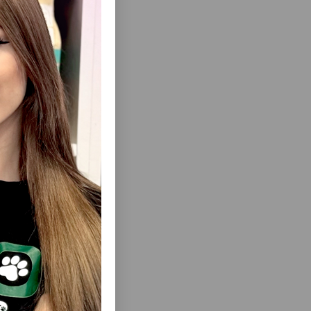
еть Все