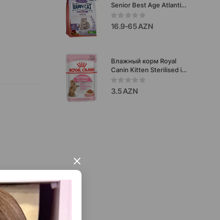
Senior Best Age Atlantic
Salmon для пожилых
кошек (лосось)
16.9-65 AZN
Влажный корм Royal
Canin Kitten Sterilised in
Jelly 85 гр для
стерилизованных котят.
3.5 AZN
×