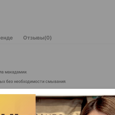
ренде
Отзывы(0)
ла макадамии.
ых без необходимости смывания.
тки лап и живота собаки после каждой прогулки.
мордочку. Протрите мягким полотенцем.