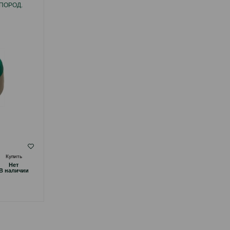
ПОРОД.
СОБАК МАЛЫХ И СРЕДНИХ ПОРОД.
: 300 МЛ.
ЦВЕТ: МЯТНЫЙ. ОБЪЕМ: 500 МЛ.
( Отзывы)
Купить
Масса
Цена
Купить
Hет
Hет
14.00
1 шт
B наличии
B наличии