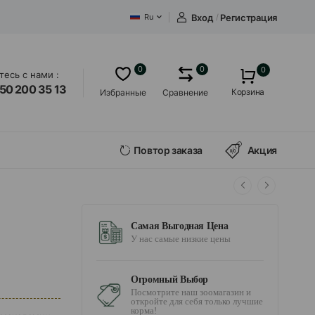
Вход
/
Регистрация
Ru
0
0
0
есь с нами :
50 200 35 13
Корзина
Избранные
Сравнение
Повтор заказа
Акция
Самая Выгодная Цена
У нас самые низкие цены
Огромный Выбор
Посмотрите наш зоомагазин и
откройте для себя только лучшие
корма!