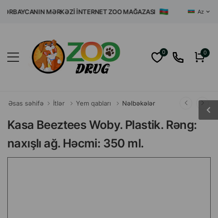
BAYCANIN MƏRKƏZI İNTERNET ZOO MAĞAZASI
Az
0
0
Əsas səhifə
İtlər
Yem qabları
Nəlbəkələr
Kasa Beeztees Woby. Plastik. Rəng:
naxışlı ağ. Həcmi: 350 ml.