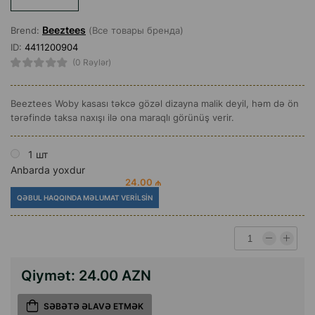
Beeztees
Brend:
(Все товары бренда)
ID:
4411200904
(0 Rəylər)
Beeztees Woby kasası təkcə gözəl dizayna malik deyil, həm də ön
tərəfində taksa naxışı ilə ona maraqlı görünüş verir.
1 шт
Anbarda yoxdur
24.00 ₼
QƏBUL HAQQINDA MƏLUMAT VERILSIN
Qiymət:
24.00 AZN
SƏBƏTƏ ƏLAVƏ ETMƏK