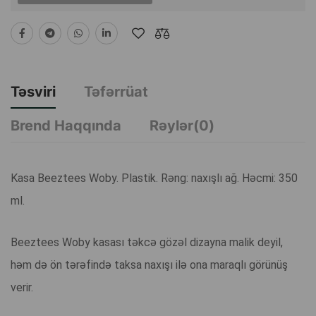
Təsviri
Təfərrüat
Brend Haqqında
Rəylər(0)
Kasa Beeztees Woby. Plastik. Rəng: naxışlı ağ. Həcmi: 350
ml.
Beeztees Woby kasası təkcə gözəl dizayna malik deyil,
həm də ön tərəfində taksa naxışı ilə ona maraqlı görünüş
verir.