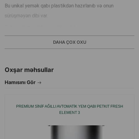
Bu unikal yemək qabı plastikdən hazırlanıb və onun
sürüşməyən dibi var.
Qabyuyan maşında yuya bilərsiniz.
DAHA ÇOX OXU
Material: Plastik, paslanmayan polad.
Rəng: Ağ naxışlı.
Həcmi: 350 ml.
Oxşar məhsullar
Hamısını Gör
İstehsalçı: Hindistan.
PREMIUM SINIF AĞILLI AVTOMATIK YEM QABI PETKIT FRESH
ELEMENT 3