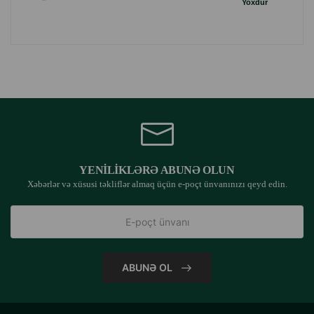
Yoxdur
YENILIKLƏRƏ ABUNƏ OLUN
Xəbərlər və xüsusi təkliflər almaq üçün e-poçt ünvanınızı qeyd edin.
ABUNƏ OL