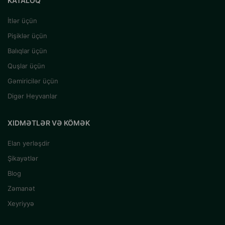
KATALOQ
İtlər üçün
Pişiklər üçün
Balıqlar üçün
Quşlar üçün
Gəmiricilər üçün
Digər Heyvanlar
XIDMƏTLƏR VƏ KÖMƏK
Elan yerləşdir
Şikayətlər
Blog
Zəmanət
Xeyriyyə