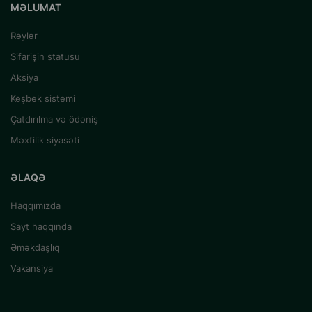
MƏLUMAT
Rəylər
Sifarişin statusu
Aksiya
Keşbek sistemi
Çatdırılma və ödəniş
Məxfilik siyasəti
ƏLAQƏ
Haqqımızda
Sayt haqqında
Əməkdaşlıq
Vakansiya