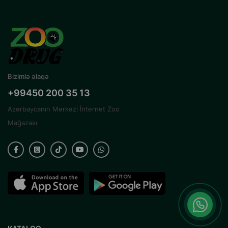
Bizimlə əlaqə
+99450 200 35 13
Azərbaycanın Mərkəzi İnternet Zoo
Mağazası