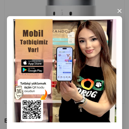
×
( Rəylər)
Çəki
Qiymət
Almaq
299.99
1 ədəd
ALMAQ
Bu brendin başqa məhsulları