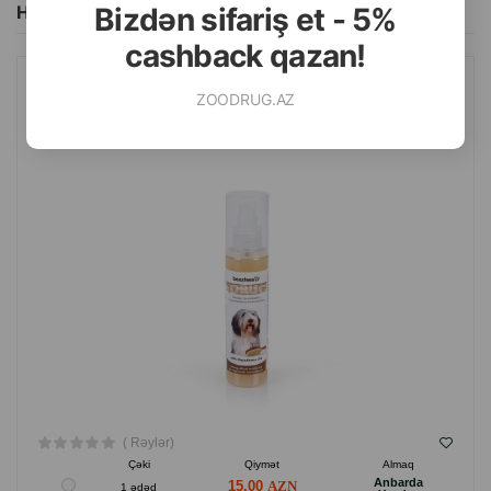
Bizdən sifariş et - 5%
Hamısını Gör
cashback qazan!
ZOODRUG.AZ
SPREY BEEZTEES TANGLE FIX 150 ML.
( Rəylər)
Çəki
Qiymət
Almaq
Anbarda
15.00
1 ədəd