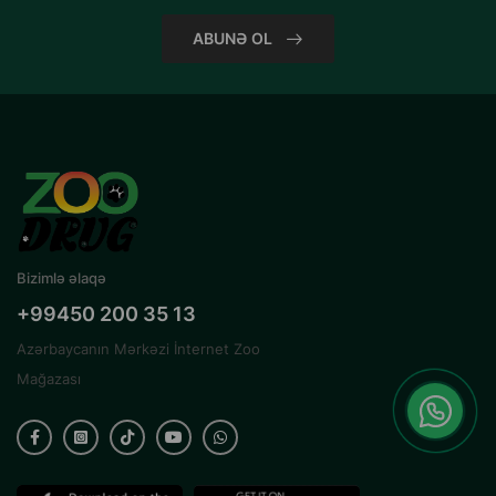
ABUNƏ OL
Bizimlə əlaqə
+99450 200 35 13
Azərbaycanın Mərkəzi İnternet Zoo
Mağazası