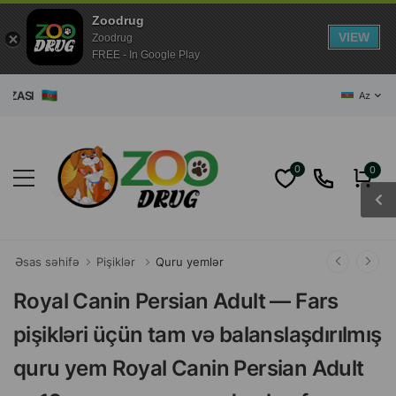
Zoodrug
VIEW
Zoodrug
FREE - In Google Play
ĞAZASI
Az
0
0
Əsas səhifə
Pişiklər
Quru yemlər
Royal Canin Persian Adult — Fars
pişikləri üçün tam və balanslaşdırılmış
quru yem Royal Canin Persian Adult