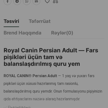
Təsviri
Təfərrüat
Brend Haqqında
Rəylər(0)
Royal Canin Persian Adult — Fars
pişikləri üçün tam və
balanslaşdırılmış quru yem
ROYAL CANIN® Persian Adult
— 1 yaş və yuxarı fars
pişikləri üçün xüsusi hazırlanmış tam rasionlu,
balanslaşdırılmış quru yemdir. Onun formulasyonu pişiyinizin
qida ehtiyaclarını nəzərə alaraq hazırlanmışdır.
✅
Üstünlükləri: