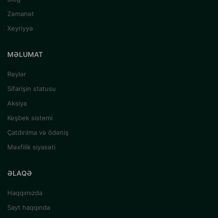
Zəmanət
Xeyriyyə
MƏLUMAT
Rəylər
Sifarişin statusu
Aksiya
Keşbek sistemi
Çatdırılma və ödəniş
Məxfilik siyasəti
ƏLAQƏ
Haqqımızda
Sayt haqqında