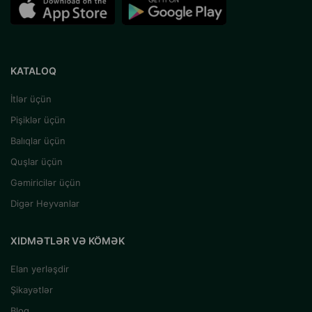
KATALOQ
İtlər üçün
Pişiklər üçün
Balıqlar üçün
Quşlar üçün
Gəmiricilər üçün
Digər Heyvanlar
XIDMƏTLƏR VƏ KÖMƏK
Elan yerləşdir
Şikayətlər
Blog