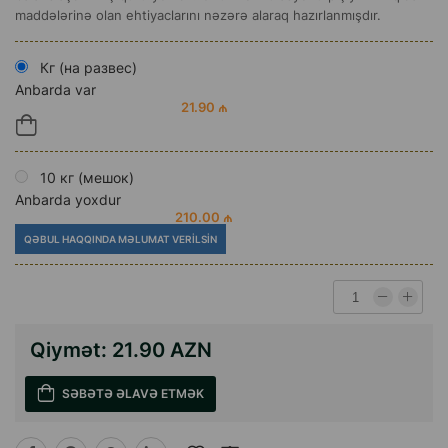
maddələrinə olan ehtiyaclarını nəzərə alaraq hazırlanmışdır.
Кг (на развес)
Anbarda var
21.90 ₼
10 кг (мешок)
Anbarda yoxdur
210.00 ₼
QƏBUL HAQQINDA MƏLUMAT VERILSIN
Qiymət:
21.90 AZN
SƏBƏTƏ ƏLAVƏ ETMƏK