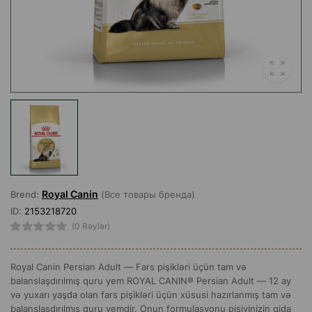
Royal Canin
Brend:
(Все товары бренда)
ID:
2153218720
(0 Rəylər)
Royal Canin Persian Adult — Fars pişikləri üçün tam və
balanslaşdırılmış quru yem ROYAL CANIN® Persian Adult — 12 ay
və yuxarı yaşda olan fars pişikləri üçün xüsusi hazırlanmış tam və
balanslaşdırılmış quru yemdir. Onun formulasyonu pişiyinizin qida