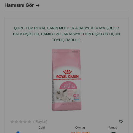
Hamısını Gör
QURU YEM ROYAL CANIN MOTHER & BABYCAT 4 AYA QƏDƏR
BALA PIŞIKLƏR, HAMILƏ VƏ LAKTASIYA EDƏN PIŞIKLƏR ÜÇÜN
TOYUQ DADI ILƏ.
( Rəylər)
Çəki
Qiymət
Almaq