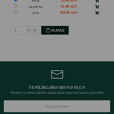
13.00
400 gr
21.90
Кq (çəki ilə)
210.00
10 kq
ALMAQ
YENILIKLƏRƏ ABUNƏ OLUN
Xəbərlər və xüsusi təkliflər almaq üçün e-poçt ünvanınızı qeyd edin.