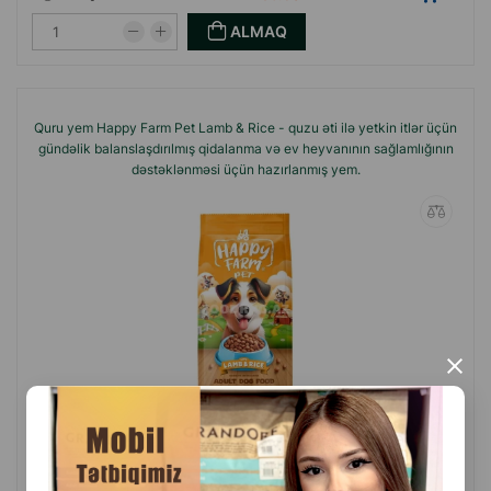
ALMAQ
Quru yem Happy Farm Pet Lamb & Rice - quzu əti ilə yetkin itlər üçün
gündəlik balanslaşdırılmış qidalanma və ev heyvanının sağlamlığının
dəstəklənməsi üçün hazırlanmış yem.
×
(0 Rəylər)