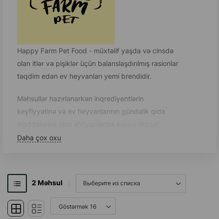
Happy Farm Pet Food - müxtəlif yaşda və cinsdə
olan itlər və pişiklər üçün balanslaşdırılmış rasionlar
təqdim edən ev heyvanları yemi brendidir.
Məhsullar hazırlanarkən inqrediyentlərin
keyfiyyətinə və ev heyvanlarının gündəlik qida
maddələrinə olan ehtiyaclarına xüsusi diqqət
yetirilir.
Daha çox oxu
Happy Farm yemləri heyvanların sağlamlığını,
aktivliyini və yaxşı vəziyyətini dəstəkləyən zəruri
zülallar, yağlar, vitaminlər və minerallar ehtiva edir.
2
Məhsul
Balanslaşdırılmış formulalar sağlam həzmi, güclü
immuniteti, dərinin və tüklərin optimal vəziyyətini
dəstəkləməyə kömək edir, həmçinin ev heyvanını