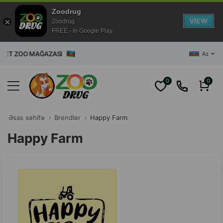
Zoodrug
VIEW
Zoodrug
FREE - In Google Play
NET ZOO MAĞAZASI
Az
0
0
Əsas səhifə
Brendlər
Happy Farm
Happy Farm