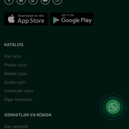
KATALOQ
İtlər üçün
Pişiklər üçün
Balıqlar üçün
Quşlar üçün
Gəmiricilər üçün
Digər Heyvanlar
XIDMƏTLƏR VƏ KÖMƏK
Elan yerləşdir