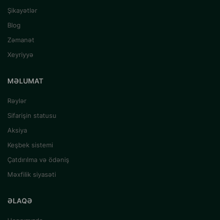
Şikayətlər
Blog
Zəmanət
Xeyriyyə
MƏLUMAT
Rəylər
Sifarişin statusu
Aksiya
Keşbek sistemi
Çatdırılma və ödəniş
Məxfilik siyasəti
ƏLAQƏ