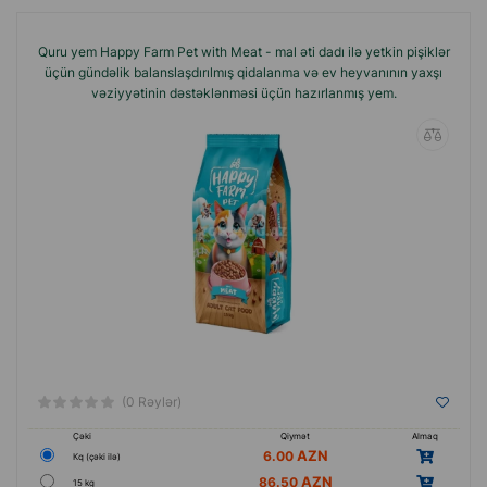
gün boyu enerji ilə təmin edir.
Brendin geniş çeşidi ev heyvanının yaşı, ölçüsü və
Quru yem Happy Farm Pet with Meat - mal əti dadı ilə yetkin pişiklər
fərdi ehtiyacları nəzərə alınmaqla uyğun rasion
üçün gündəlik balanslaşdırılmış qidalanma və ev heyvanının yaxşı
vəziyyətinin dəstəklənməsi üçün hazırlanmış yem.
seçməyə imkan verir.
Qidalılığı və yaxşı dad keyfiyyətlərinin uğurlu
birləşməsi sayəsində Happy Farm yemləri gündəlik
qidalanma üçün uyğundur və ev heyvanının əla
fiziki formada qalmasına kömək edir.
İstehsal ölkəsi: Türkiyə.
(0 Rəylər)
Çəki
Qiymət
Almaq
6.00
Кq (çəki ilə)
86.50
15 kg