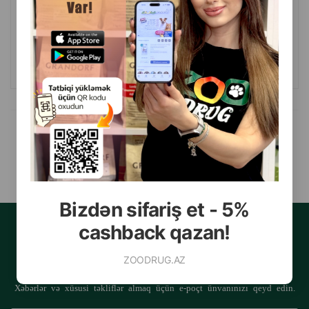
Çəki
Qiymət
Almaq
4.60
Кq (çəki ilə)
66.00
15 kg
ALMAQ
Məhsullar
1-2 of 2
Bizdən sifariş et - 5%
cashback qazan!
ZOODRUG.AZ
YENILIKLƏRƏ ABUNƏ OLUN
Xəbərlər və xüsusi təkliflər almaq üçün e-poçt ünvanınızı qeyd edin.