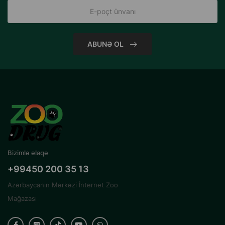
ABUNƏ OL
Bizimlə əlaqə
+99450 200 35 13
Azərbaycanın Mərkəzi İnternet Zoo
Mağazası