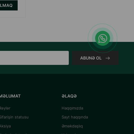
ALMAQ
ABUNƏ OL
MƏLUMAT
ƏLAQƏ
Rəylər
Haqqımızda
Sifarişin statusu
Sayt haqqında
Aksiya
Əməkdaşlıq