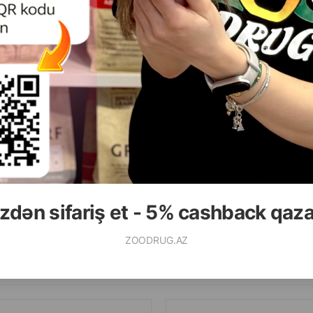
( Rəylər)
( Rəylər)
Çəki
Qiymət
Almaq
Çəki
Qiymət
6.60
15.00
5 ltr
1 ədəd
ALMAQ
zdən sifariş et - 5% cashback qaz
ZOODRUG.AZ
Ham