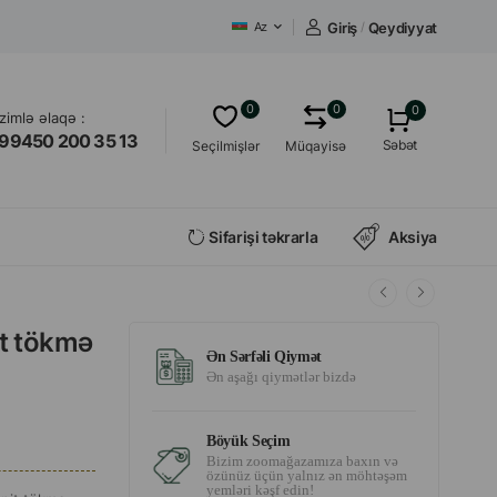
Giriş
/
Qeydiyyat
Az
0
0
0
izimlə əlaqə :
99450 200 35 13
Səbət
Seçilmişlər
Müqayisə
Sifarişi təkrarla
Aksiya
it tökmə
Ən Sərfəli Qiymət
Ən aşağı qiymətlər bizdə
Böyük Seçim
Bizim zoomağazamıza baxın və
özünüz üçün yalnız ən möhtəşəm
yemləri kəşf edin!