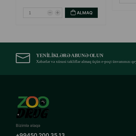
ALMAQ
YENILIKLƏRƏ ABUNƏ OLUN
Xəbərlər və xüsusi təkliflər almaq üçün e-poçt ünvanınızı qe
Bizimlə əlaqə
+99450 200 35 13