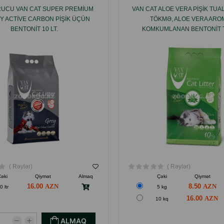
UCU VAN CAT SUPER PREMIUM
VAN CAT ALOE VERA PIŞIK TUA
Y ACTIVE CARBON PIŞIK ÜÇÜN
TÖKMƏ, ALOE VERA ARO
BENTONIT 10 LT.
KOMKUMLANAN BENTONIT
( Rəylər)
( Rəylər)
Çəki
Qiymət
Almaq
Çəki
Qiymət
16.00
8.50
0 ltr
5 kg
16.00
10 kq
ALMAQ