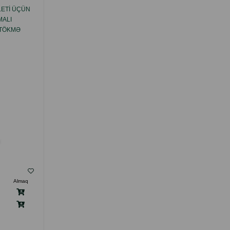
LETI ÜÇÜN
VAN CAT STANDART PIŞIK TUALETI ÜÇÜN
MALI
TÖKMƏ, BÖYÜK, ƏTIRSIZ KOMKUMLANAN
 TÖKMƏ
BENTONIT TÖKMƏ
( Rəylər)
Almaq
Çəki
Qiymət
Almaq
20.00
15 kg
ALMAQ