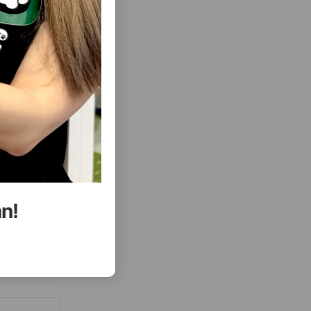
( Rəylər)
Almaq
Çəki
Qiymət
Almaq
10.50
10 ltr
18.00
18 ltr
ALMAQ
ALMAQ
an!
ısını Gör