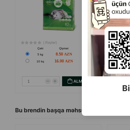
( Rəylər)
Çəki
Qiymət
Almaq
8.50
5 kg
16.00
10 kq
ALMAQ
Bi
Bu brendin başqa məhsulları