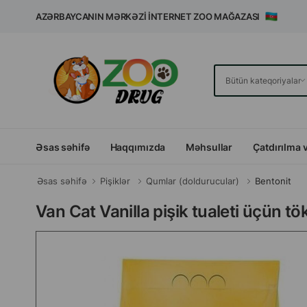
AZƏRBAYCANIN MƏRKƏZI İNTERNET ZOO MAĞAZASI
Əsas səhifə
Haqqımızda
Məhsullar
Çatdırılma 
Əsas səhifə
Pişiklər
Qumlar (doldurucular)
Bentonit
Van Cat Vanilla pişik tualeti üçün