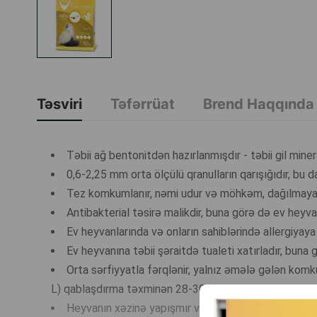
Təsviri
Təfərrüat
Brend Haqqında
Təbii ağ bentonitdən hazırlanmışdır - təbii gil mine
0,6-2,25 mm orta ölçülü qranulların qarışığıdır, b
Tez komkumlanır, nəmi udur və möhkəm, dağılmaya
Antibakterial təsirə malikdir, buna görə də ev hey
Ev heyvanlarında və onların sahiblərində allergiyaya
Ev heyvanına təbii şəraitdə tualeti xatırladır, bun
Orta sərfiyyatla fərqlənir, yalnız əmələ gələn komk
L) qablaşdırma təxminən 28-30 gün ərzində 4-7 kq çəki
Heyvanın xəzinə yapışmır və evə yayılmır