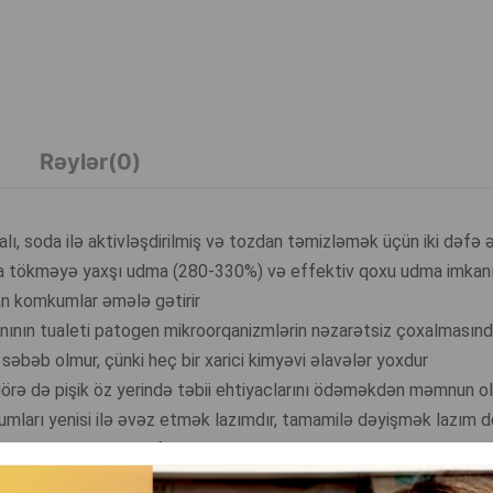
Rəylər(0)
ralı, soda ilə aktivləşdirilmiş və tozdan təmizləmək üçün iki dəfə
u da tökməyə yaxşı udma (280-330%) və effektiv qoxu udma imkanı
n komkumlar əmələ gətirir
vanının tualeti patogen mikroorqanizmlərin nəzarətsiz çoxalmasın
 səbəb olmur, çünki heç bir xarici kimyəvi əlavələr yoxdur
a görə də pişik öz yerində təbii ehtiyaclarını ödəməkdən məmnun ol
umları yenisi ilə əvəz etmək lazımdır, tamamilə dəyişmək lazım de
li bir heyvan üçün kifayətdir