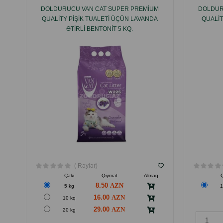
DOLDURUCU VAN CAT SUPER PREMIUM
DOLDUR
QUALITY PIŞIK TUALETI ÜÇÜN LAVANDA
QUALIT
ƏTIRLI BENTONIT 5 KQ.
( Rəylər)
Çəki
Qiymət
Almaq
8.50
5 kg
1
16.00
10 kq
29.00
20 kg