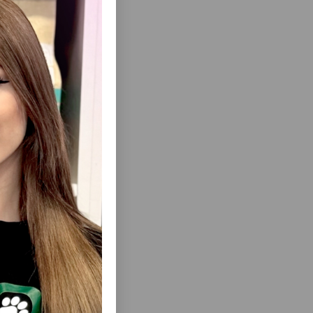
ısını Gör
LE SOAP
TOPALANAN PIŞIK QUMU ROCAT®,
 CLUMPING,
BENTONIT ƏSASLI, AKTIVLƏŞDIRILMIŞ
0 LTR.
KÖMÜRLÜ ILƏ
ualet də