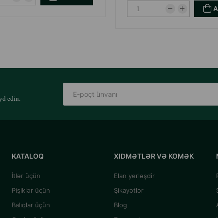
yd edin.
KATALOQ
XIDMƏTLƏR VƏ KÖMƏK
İtlər üçün
Elan yerləşdir
Pişiklər üçün
Şikayətlər
Balıqlar üçün
Blog