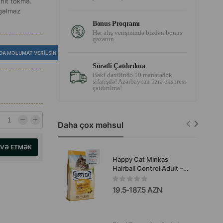
onit tökmə.
agəlməz
Bonus Proqramı
Hər alış verişinizdə bizdən bonus
qazanın
DA MƏLUMAT VERILSIN
Sürətli Çatdırılma
Baki daxilində 10 manatadək
sifarişdə! Azərbaycan üzrə ekspress
çatdırılma!
Daha çox məhsul
AVƏ ETMƏK
Happy Cat Minkas
Hairball Control Adult –
böyük pişiklər üçün (yun
topalarının qarşısının
19.5-187.5 AZN
alınması üçün) quru yem