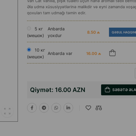
Van Cat Vanilla, pişik tualeti üçün nanə aromalı təbii bent
Əla udma xüsusiyyətlərinə malikdir və eyni zamanda xoş
qoxuları tam udmağı təmin edir.
5 кг
Anbarda
8.50 ₼
QƏBUL HAQQIN
(мешок)
yoxdur
10 кг
Anbarda var
16.00 ₼
(мешок)
Qiymət:
16.00 AZN
SƏBƏTƏ ƏL