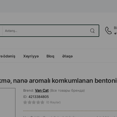
B
+
və ödəniş
Xeyriyyə
Bloq
Əlaqə
 tökmə, nanə aromalı komkumlanan benton
Van Cat
Brend:
(Все товары бренда)
ID:
4213384805
(0 Rəylər)