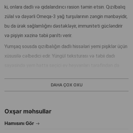
ki, onlara dadlı və qidalandırıcı rasion təmin etsin. Qızılbalıq
zülal və dəyərli Omeqa-3 yağ turşularının zəngin mənbəyidir,
bu da ürək sağlamlığını dəstəkləyir, immuniteti gücləndirir
və pişiyin xəzinə təbii parıltı verir.
Yumşaq sousda qızılbalığın dadlı hissələri yemi pişiklər üçün
xüsusilə cəlbedici edir. Yüngül teksturası və təbii dadı
sayəsində yem hətta seçici ev heyvanları tərəfindən də
bəyənilir, həmçinin qidalandırıcı maddələrin daha yaxşı həzm
olunmasına kömək edir.
DAHA ÇOX OXU
Yemin formulasında süni rəngləndiricilər, konservantlar və
əlavələr tamamilə yoxdur. Bu, onu gündəlik qidalanma və ev
Oxşar məhsullar
heyvanınızın sağlamlığına qayğı üçün təhlükəsiz seçim edir.
Hamısını Gör
Peteko Cat Wet Food qızılbalıqlı
— hər gün pişiyinizin