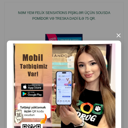
enerjili, aktiv və gözəl qalmasına kömək edən dad və
faydanın harmoniyasıdır.
NƏM YEM FELIX SENSATIONS PIŞIKLƏR ÜÇÜN SOUSDA
POMIDOR VƏ TRESKA DADI ILƏ 75 QR.
×
( Rəylər)
Çəki
Qiymət
Almaq
0.75
0.92
1 ədəd