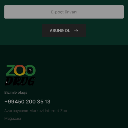
ABUNƏ OL
Bizimlə əlaqə
+99450 200 35 13
Azərbaycanın Mərkəzi İnternet Zoo
Mağazası