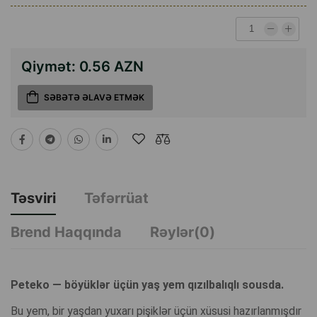
Qiymət:
0.56 AZN
SƏBƏTƏ ƏLAVƏ ETMƏK
Təsviri
Təfərrüat
Brend Haqqında
Rəylər(0)
Peteko — böyüklər üçün yaş yem qızılbalıqlı sousda.
Bu yem, bir yaşdan yuxarı pişiklər üçün xüsusi hazırlanmışdır