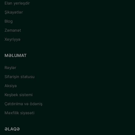
Elan yerləşdir
Şikayətlər
Blog
Zəmanət
Xeyriyyə
MƏLUMAT
Rəylər
Sifarişin statusu
Aksiya
Keşbek sistemi
Çatdırılma və ödəniş
Məxfilik siyasəti
ƏLAQƏ