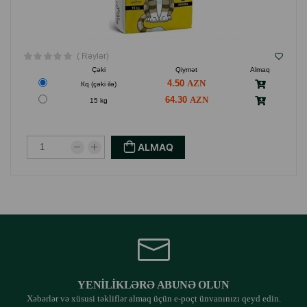
( Rəylər)
Çəki
Qiymət
Almaq
4.50
Кq (çəki ilə)
64.30
15 kg
ALMAQ
YENILIKLƏRƏ ABUNƏ OLUN
Xəbərlər və xüsusi təkliflər almaq üçün e-poçt ünvanınızı qeyd edin.