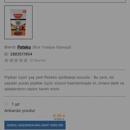
Peteko
Brend:
(Все товары бренда)
ID:
2883511954
(0 Rəylər)
Pişiklər üçün yaş yem Peteko qızılbalıqlı sousda - Bu yem, bir
yaşdan yuxarı pişiklər üçün xüsusi hazırlanmışdır ki, onlara dadlı və
qidalandırıcı rasion təmin etsin.
1 шт
Anbarda yoxdur
0.56 ₼
0.65 ₼
QƏBUL HAQQINDA MƏLUMAT VERILSIN