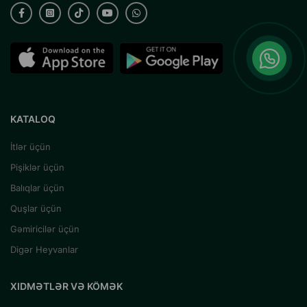
KATALOQ
İtlər üçün
Pişiklər üçün
Balıqlar üçün
Quşlar üçün
Gəmiricilər üçün
Digər Heyvanlar
XIDMƏTLƏR VƏ KÖMƏK