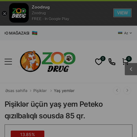
Zoodrug
VIEW
Zoodrug
FREE - In Google Play
 ZOO MAĞAZASI
Az
0
0
Əsas səhifə
Pişiklər
Yaş yemlər
Pişiklər üçün yaş yem Peteko
qızılbalıqlı sousda 85 qr.
13.85%