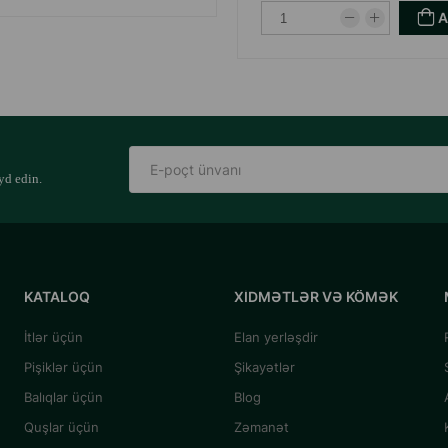
yd edin.
KATALOQ
XIDMƏTLƏR VƏ KÖMƏK
İtlər üçün
Elan yerləşdir
Pişiklər üçün
Şikayətlər
Balıqlar üçün
Blog
Quşlar üçün
Zəmanət