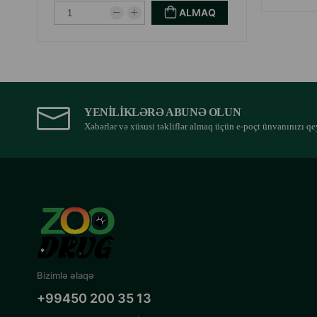
ALMAQ
YENILIKLƏRƏ ABUNƏ OLUN
Xəbərlər və xüsusi təkliflər almaq üçün e-poçt ünvanınızı qe
Bizimlə əlaqə
+99450 200 35 13