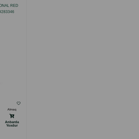
IONAL RED
ORIJEN KITTEN - BALACA PIŞIKLƏR ÜÇÜN
#283346
TAM RASIONLU QURU YEMDIR TOYUQ
ETLI.
( Rəylər)
Almaq
Çəki
Qiymət
Almaq
Anbarda
15.00
340 gr
Yoxdur
Anbarda
Anbarda
65.00
1.8 kg (paçka)
Yoxdur
Yoxdur