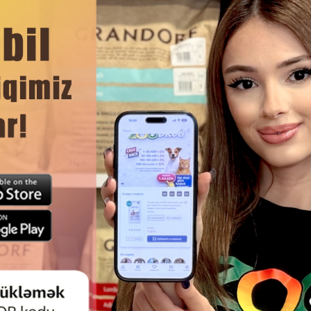
mumi sağlamlığını dəstəkləyir.
DAHA ÇOX OXU
Ham
LUS ADULT CAT TOYUQ ƏTI ILƏ –
QURU YEM ROYAL CANIN AGEING
REMIUM SINIFINƏ AID TAM QURU
YAŞDAN YUXARI PIŞIKLƏR
, YETIŞKIN PIŞIKLƏR ÜÇÜN.
ORQANIZMIN YAŞA BAĞLI EHT
NƏZƏRƏ ALINARAQ HAZIR
BALANSLAŞDIRILMIŞ RASION 