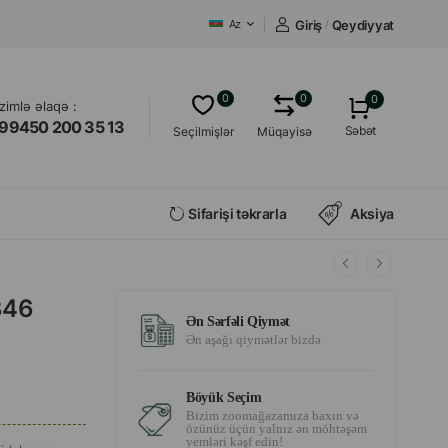
Giriş
/
Qeydiyyat
Az
0
0
0
izimlə əlaqə :
99450 200 35 13
Səbət
Seçilmişlər
Müqayisə
Sifarişi təkrarla
Aksiya
3346
Ən Sərfəli Qiymət
Ən aşağı qiymətlər bizdə
Böyük Seçim
Bizim zoomağazamıza baxın və
özünüz üçün yalnız ən möhtəşəm
yemləri kəşf edin!