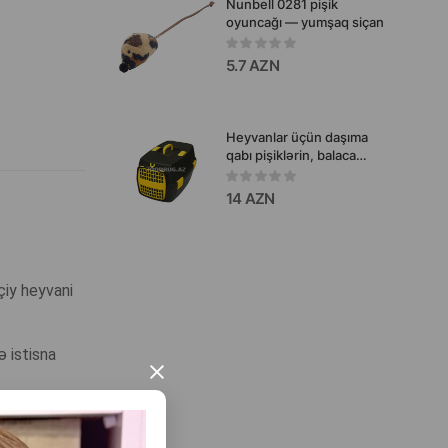
Nunbell 0281 pişik
oyuncağı — yumşaq siçan
5.7 AZN
Heyvanlar üçün daşıma
qabı pişiklərin, balaca
itlərin və kiçik cinslərin
daşınması üçün rahat və
14 AZN
təhlükəsiz bir həlldir.
 çiy heyvani
ə istisna
×
uları ilə