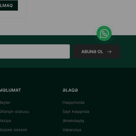
ALMAQ
ABUNƏ OL
MƏLUMAT
ƏLAQƏ
Rəylər
Haqqımızda
Sifarişin statusu
Sayt haqqında
Aksiya
Əməkdaşlıq
Keşbek sistemi
Vakansiya