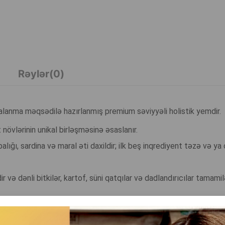
Rəylər(0)
alanma məqsədilə hazırlanmış premium səviyyəli holistik yemdir.
 növlərinin unikal birləşməsinə əsaslanır.
balığı, sardina və maral əti daxildir; ilk beş inqrediyent təzə və ya
və dənli bitkilər, kartof, süni qatqılar və dadlandırıcılar tamamil
an istifadə etməklə pişiyi təbii vitaminlər, minerallar və amin turş