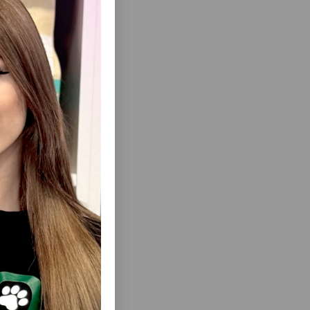
ısını Gör
 11+ - 11
GRANDORF FRESH HOLISTIC
 ÜÇÜN
HYPOALLERGENIC ADULT FRESH DUCK -
IYACLARI
YETKIN PIŞIKLƏR ÜÇÜN ÖRDƏK ƏTLI,
LANMIŞ
HIPOALLERGEN, DƏNƏSIZ HOLISTIK
400 QR.
QURU YEMDIR.