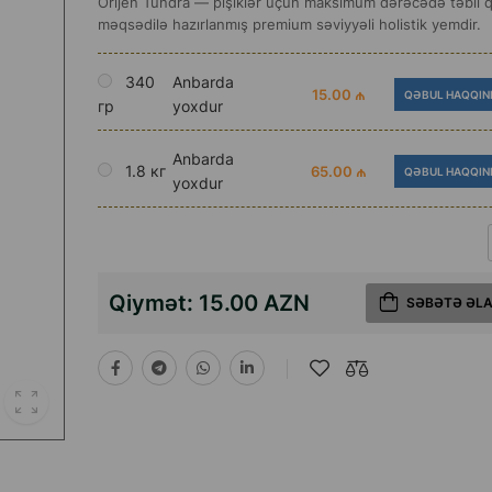
Orijen Tundra — pişiklər üçün maksimum dərəcədə təbii 
məqsədilə hazırlanmış premium səviyyəli holistik yemdir.
340
Anbarda
15.00 ₼
QƏBUL HAQQIN
гр
yoxdur
Anbarda
1.8 кг
65.00 ₼
QƏBUL HAQQIN
yoxdur
Qiymət:
15.00 AZN
SƏBƏTƏ ƏL