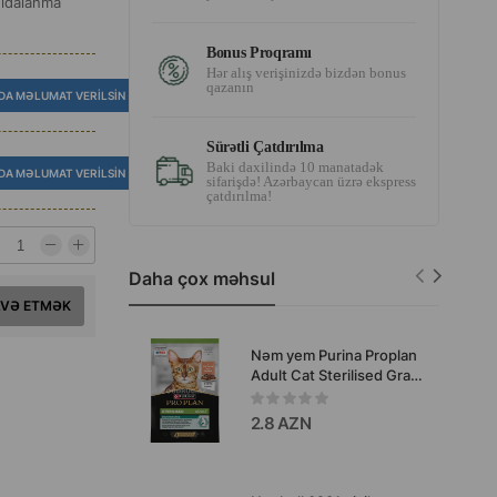
qidalanma
Bonus Proqramı
Hər alış verişinizdə bizdən bonus
qazanın
DA MƏLUMAT VERILSIN
Sürətli Çatdırılma
Baki daxilində 10 manatadək
DA MƏLUMAT VERILSIN
sifarişdə! Azərbaycan üzrə ekspress
çatdırılma!
Daha çox məhsul
AVƏ ETMƏK
Nəm yem Purina Proplan
Adult Cat Sterilised Gravy
Salmon, böyük steril
edilmiş pişiklər və
2.8 AZN
kastrasiya olunmuş
erkəklər üçün, lobya
sousunda 85 qr #3648.