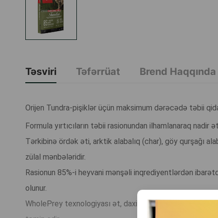
Təsviri
Təfərrüat
Brend Haqqında
Orijen Tundra-pişiklər üçün maksimum dərəcədə təbii qid
Formula yırtıcıların təbii rasionundan ilhamlanaraq nadir ət
Tərkibinə ördək əti, arktik alabalıq (char), göy qurşağı ala
zülal mənbələridir.
Rasionun 85%-i heyvani mənşəli inqrediyentlərdən ibarətdir 
olunur.
WholePrey texnologiyası ət, daxili orqanlar və qığırdaqlard