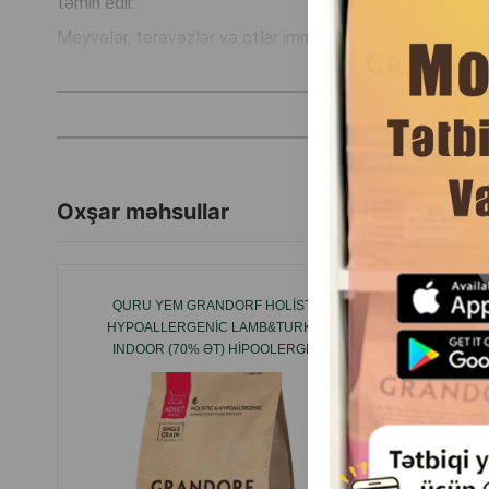
təmin edir.
Meyvələr, tərəvəzlər və otlar immuniteti və orqanizmin ü
İstehsal ölkəsi: Kanada.
Oxşar məhsullar
QURU YEM GRANDORF HOLISTIС
REFLEX P
HYPOALLERGENIC LAMB&TURKEY
SUPER P
INDOOR (70% ƏT) HIPOOLERGEN
YEM
XOLISTIK AZ DƏNLI 1 YAŞINDAN NORMAL
AKTIVLIKDƏ OLAN YETKIN PIŞIKLƏRI
ÜÇÜN QOYUN VƏ HINDUŞKA ILƏ.