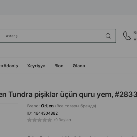
B
+
və ödəniş
Xeyriyyə
Bloq
Əlaqə
rijen Tundra pişiklər üçün quru yem, #28
Orijen
Brend:
(Все товары бренда)
ID:
4644304882
(0 Rəylər)