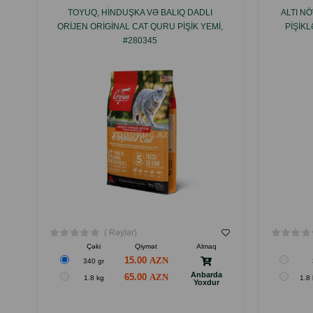
TOYUQ, HINDUŞKA VƏ BALIQ DADLI
ALTI NÖ
ORIJEN ORIGINAL CAT QURU PIŞIK YEMI,
PIŞIK
#280345
( Rəylər)
Çəki
Qiymət
Almaq
15.00
340 gr
Anbarda
65.00
1.8 kg
1.8 
Yoxdur