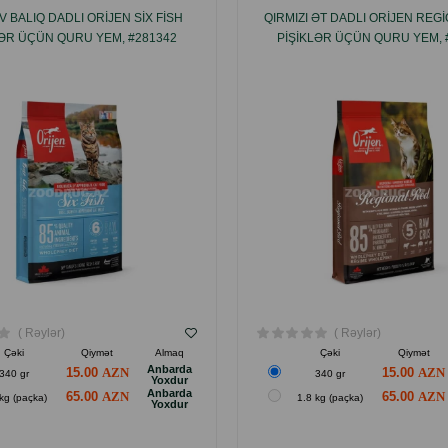
V BALIQ DADLI ORIJEN SIX FISH
QIRMIZI ƏT DADLI ORIJEN REG
LƏR ÜÇÜN QURU YEM, #281342
PIŞIKLƏR ÜÇÜN QURU YEM, 
( Rəylər)
( Rəylər)
Çəki
Qiymət
Almaq
Çəki
Qiymət
Anbarda
15.00
15.00
340 gr
340 gr
Yoxdur
Anbarda
65.00
65.00
kg (paçka)
1.8 kg (paçka)
Yoxdur