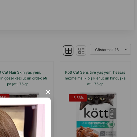
t Cat Hair Skin yaş yem,
Kött Cat Sensitive yaş yem, həssas
rin gözəl xəzi üçün ördək əti
həzmə malik pişiklər üçün hinduşka
paşeti, 75 qr.
ətli, 75 qr.
×
.56%
-5.56%