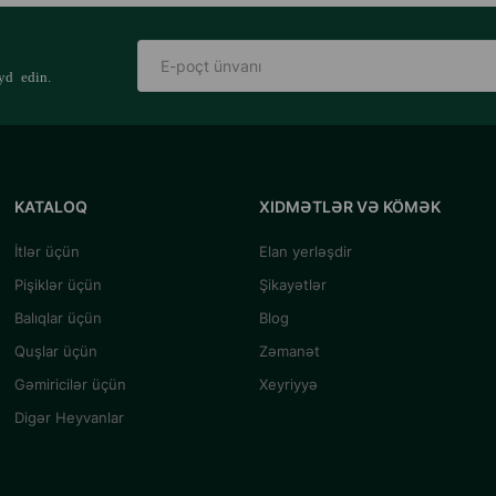
yd edin.
KATALOQ
XIDMƏTLƏR VƏ KÖMƏK
İtlər üçün
Elan yerləşdir
Pişiklər üçün
Şikayətlər
Balıqlar üçün
Blog
Quşlar üçün
Zəmanət
Gəmiricilər üçün
Xeyriyyə
Digər Heyvanlar