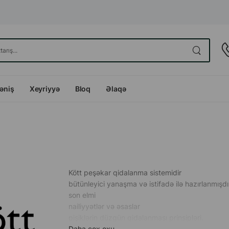
dəniş
Xeyriyyə
Bloq
Əlaqə
Kött peşəkar qidalanma sistemidir
bütünleyici yanaşma və istifadə ilə hazırlanmışdı
son elmi
nailiyyətlər və əsaslar
pişiklərin düzgün qidalanması prinsipləri.
Daha çox oxu