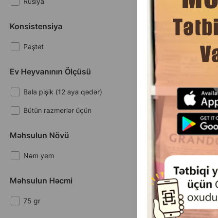
Rusiya
Konsistensiya
Paştet
(0 
Ev Heyvanının Ölçüsü
Çəki
Q
0.85
1 ədəd
Bala pişik (12 aya qədər)
Bütün razmerlər üçün
Məhsulun Növü
Kött Cat Delica
allergiyasına mey
Nəm yem
hinduşka əti 
-5.56%
Məhsulun Həcmi
75 gr