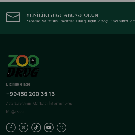
YENILIKLƏRƏ ABUNƏ OLUN
Xəbərlər və xüsusi təkliflər almaq üçün e-poçt ünvanınızı qe
Bizimlə əlaqə
+99450 200 35 13
Azərbaycanın Mərkəzi İnternet Zoo
Mağazası