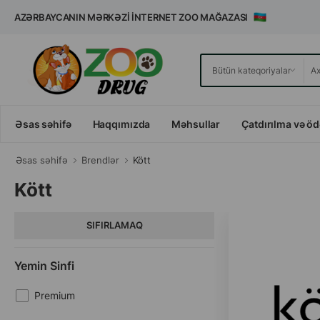
AZƏRBAYCANIN MƏRKƏZI İNTERNET ZOO MAĞAZASI
Əsas səhifə
Haqqımızda
Məhsullar
Çatdırılma və ö
Əsas səhifə
Brendlər
Kött
Kött
SIFIRLAMAQ
Yemin Sinfi
Premium