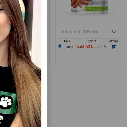
(0 Rəylər)
(0 Rəylər)
Qiymət
Almaq
Çəki
Qiymət
Almaq
0.85
0.85
0.90
0.90
d
1 ədəd
t Cat Sterilised yaş yem,
əşdirilmiş pişiklər üçün toyuq
ətli, 75 qr.
.56%