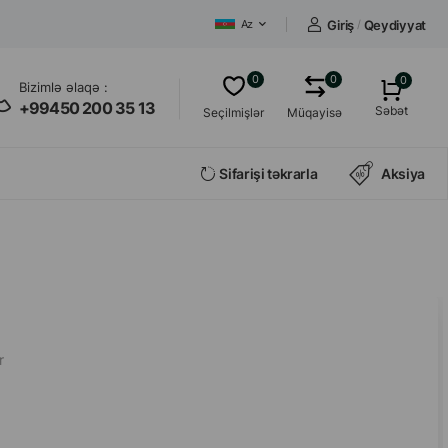
Giriş
/
Qeydiyyat
Az
0
0
0
Bizimlə əlaqə :
+99450 200 35 13
Səbət
Seçilmişlər
Müqayisə
Sifarişi təkrarla
Aksiya
r