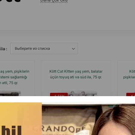
ilə :
aş yem, pişiklərin
Kött Cat Kitten yaş yem, balalar
Köt
istemi sağlamlığı
üçün toyuq əti və süd ilə, 75 qr.
pişiklə
ətli, 75 qr.
-5.56%
-5