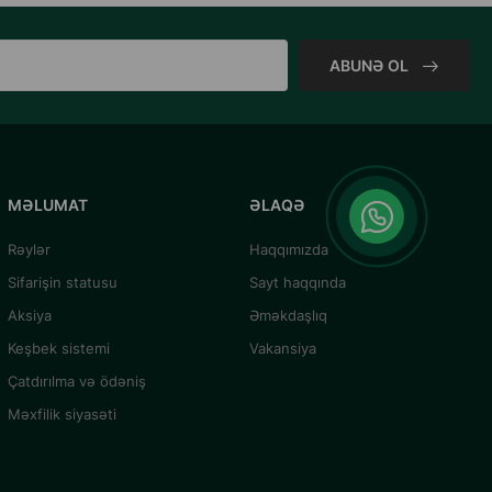
ABUNƏ OL
MƏLUMAT
ƏLAQƏ
Rəylər
Haqqımızda
Sifarişin statusu
Sayt haqqında
Aksiya
Əməkdaşlıq
Keşbek sistemi
Vakansiya
Çatdırılma və ödəniş
Məxfilik siyasəti