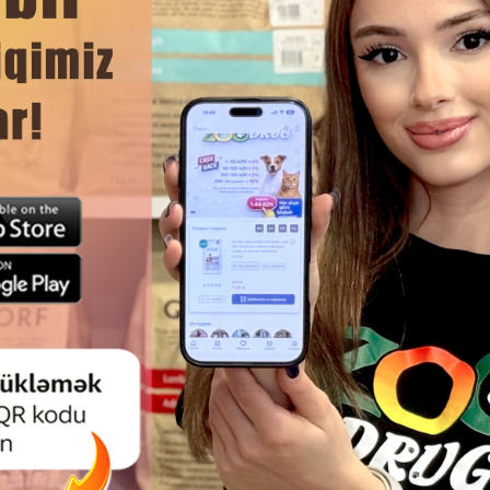
Rəylər)
(0 Rəylər)
iymət
Almaq
Çəki
Qiymət
Almaq
Çəki
0.85
0.90
0.90
1 ədəd
1 ədə
te yaş yem, qida
Kött Cat Sterilised yaş yem,
Köt
lli pişiklər üçün
sterilləşdirilmiş pişiklər üçün mal ətli,
sterill
paşeti, 75 qr.
75 qr.
-5.56%
-5