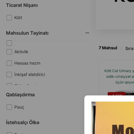
Ticarət Nişanı
Kött
Məhsulun Təyinatı
7
Məhsul
Sıra 
Aktivlik
Həssas həzm
Kött Cat Urinary y
İnkişaf elətdirici
sidik-cinsiyyət s
üçün qoyun 
Qida allergiyası
Qablaşdırma
-5.56%
Qısırlaşdırılma
Pauç
Saça qulluq
Tük və dəri
İstehsalçı Ölkə