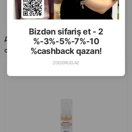
КУПИТЬ
Bizdən sifariş et - 2
Другие товоры бренда
%-3%-5%-7%-10
%cashback qazan!
Смотреть Все
ZOODRUG.AZ
СПРЕЙ BEEZTEES TANGLE FIX 150 МЛ.