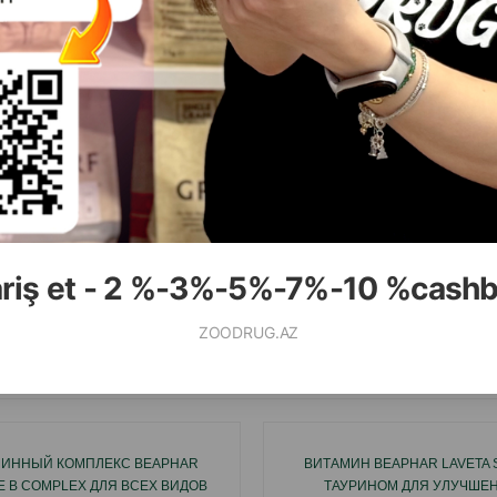
убов и терпимого отношения вашего животного к этой пр
ariş et - 2 %-3%-5%-7%-10 %cash
ZOODRUG.AZ
Смотр
ИННЫЙ КОМПЛЕКС BEAPHAR
ВИТАМИН BEAPHAR LAVETA 
NE B COMPLEX ДЛЯ ВСЕХ ВИДОВ
ТАУРИНОМ ДЛЯ УЛУЧШЕН