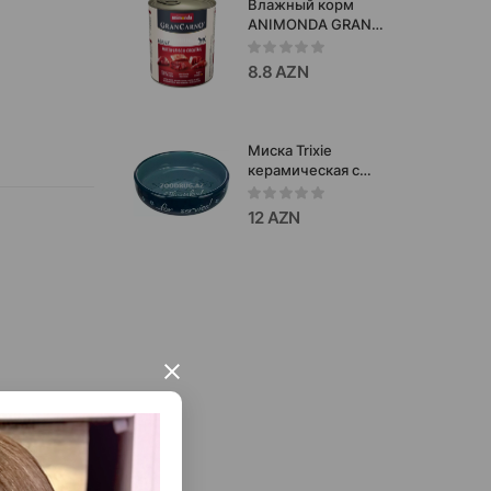
Влажный корм
ANIMONDA GRAN
CARNO ORIGINAL ADULT
MULTIFLEISCH-
8.8 AZN
COCKTAIL для взрослых
собак (мясной
коктейль) 800
гр.#82739
Миска Trixie
керамическая с
рисунком. Цвета: в
ассортименте,
12 AZN
для кошек 300 мл. Код
товара: 24795.
×
тить все