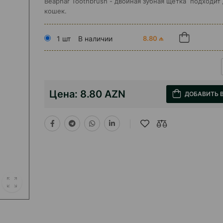
Beaphar Toothbrush - двойная зубная щетка подходит 
кошек.
1 шт
В наличии
8.80 ₼
Цена:
8.80 AZN
ДОБАВИТЬ 