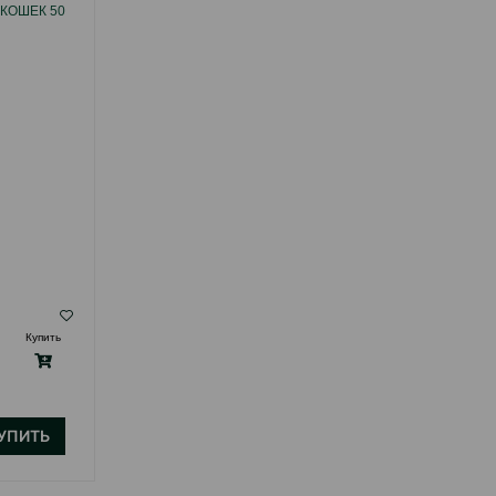
КОШЕК 50
( Отзывы)
Купить
Масса
Цена
Купить
16.70
1 шт
УПИТЬ
КУПИТЬ