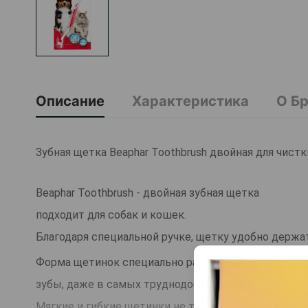
Описание
Характеристика
О Б
Зубная щетка Beaphar Toothbrush двойная для чистк
Beaphar Toothbrush - двойная зубная щетка
подходит для собак и кошек.
Благодаря специальной ручке, щетку удобно держа
Форма щетинок специально разработана по форме 
зубы, даже в самых труднодоступных местах.
Мягкие и гибкие щетинки не травмируют десна.