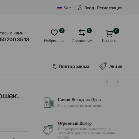
Вход
/
Регистрация
Ru
0
0
0
есь с нами :
50 200 35 13
Корзина
Избранные
Сравнение
Повтор заказа
Акция
ошек.
Самая Выгодная Цена
У нас самые низкие цены
Огромный Выбор
Посмотрите наш зоомагазин и
откройте для себя только лучшие
корма!