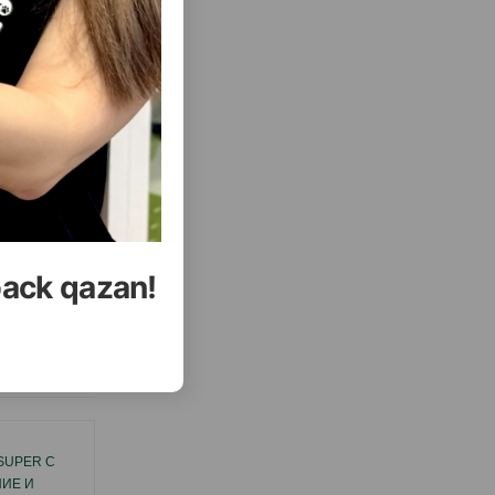
оцедуре.
back qazan!
еть Все
SUPER С
ЛАКОМСТВО BEAPHAR KITTY'S MIX ДЛЯ
ИЕ И
КОШЕК ВИТАМИНИЗИРОВАННОЕ 180 ШТ.