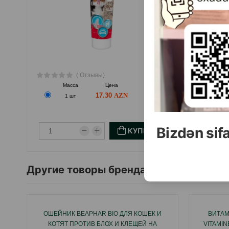
Действуя в этом режиме, добейтесь чистки всех з
Страна производитель: Нидерланды.
( Отзывы)
Масса
Цена
Купить
17.30
1 шт
Bizdən sif
КУПИТЬ
Другие товоры бренда
ОШЕЙНИК BEAPHAR BIO ДЛЯ КОШЕК И
ВИТАМ
КОТЯТ ПРОТИВ БЛОХ И КЛЕЩЕЙ НА
VITAMI