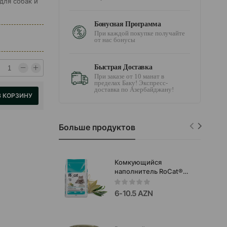
для собак и
Бонусная Программа
При каждой покупке получайте
от нас бонусы
Быстрая Доставка
При заказе от 10 манат в
пределах Баку! Экспресс-
доставка по Азербайджану!
В КОРЗИНУ
Больше продуктов
Комкующийся
наполнитель RoCat®
для кошачьего
туалета,бентонитовый,
6-10.5 AZN
с ароматом
марсельского мыла