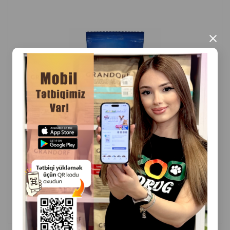
×
( Rəylər)
Çəki
Qiymət
Almaq
8.40
1 ədəd
ALMAQ