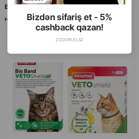
Bu brendin başqa məhsulları
Bizdən sifariş et - 5%
Hamısını Gör
cashback qazan!
ZOODRUG.AZ
YAXALIQ BEAPHAR BIO + YETKIN VƏ BALA PIŞIKLƏR ÜÇÜN
BIRƏ VƏ GƏNƏLƏRƏ QARŞI. RƏNG: YAŞIL. UZUNLUQ: 35 SM.