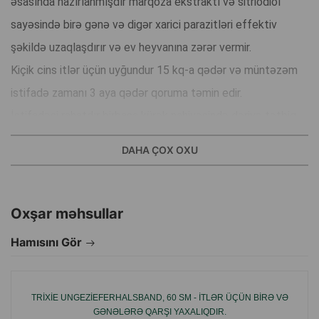
əsasında hazırlanmışdır marqoza ekstraktı və sitriodiol
sayəsində birə gənə və digər xarici parazitləri effektiv
şəkildə uzaqlaşdırır və ev heyvanına zərər vermir.
Kiçik cins itlər üçün uyğundur 15 kq-a qədər və müntəzəm
istifadə zamanı 3 aya qədər qoruma təmin edir.
İstifadəsi rahatdır birbaşa kürək nahiyəsində dəriyə tətbiq
olunur tez yayılır və təsir göstərməyə başlayır.
DAHA ÇOX OXU
Dişləmə və narahatlıq riskini azaltmağa kömək edir itin
sakitliyini və sağlamlığını dəstəkləyir.
Təbii yanaşmaya üstünlük verən və aqressiv kimyəvi
Oxşar məhsullar
maddələrdən qaçmaq istəyən sahiblər üçün əla seçimdir.
Hamısını Gör
İstehsal ölkəsi: Niderland.
TRIXIE UNGEZIEFERHALSBAND, 60 SM - ITLƏR ÜÇÜN BIRƏ VƏ
GƏNƏLƏRƏ QARŞI YAXALIQDIR.