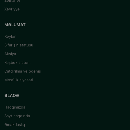
Zəmanət
Xeyriyyə
MƏLUMAT
Rəylər
Sifarişin statusu
Aksiya
Keşbek sistemi
Çatdırılma və ödəniş
Məxfilik siyasəti
ƏLAQƏ
Haqqımızda
Sayt haqqında
Əməkdaşlıq