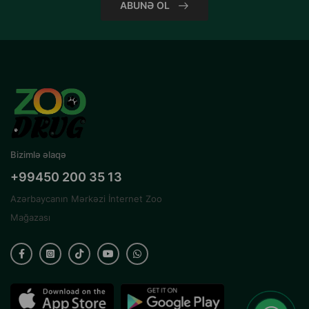
ABUNƏ OL
Bizimlə əlaqə
+99450 200 35 13
Azərbaycanın Mərkəzi İnternet Zoo
Mağazası