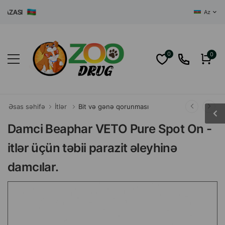
ASI
Az
0
0
Əsas səhifə
İtlər
Bit və gənə qorunması
Damci Beaphar VETO Pure Spot On -
itlər üçün təbii parazit əleyhinə
damcılar.