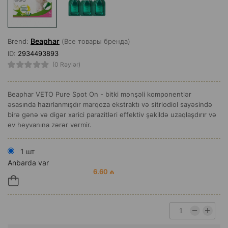
Beaphar
Brend:
(Все товары бренда)
ID:
2934493893
(0 Rəylər)
Beaphar VETO Pure Spot On - bitki mənşəli komponentlər
əsasında hazırlanmışdır marqoza ekstraktı və sitriodiol sayəsində
birə gənə və digər xarici parazitləri effektiv şəkildə uzaqlaşdırır və
ev heyvanına zərər vermir.
1 шт
Anbarda var
6.60 ₼