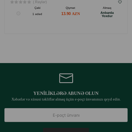
( Rəylər)
Çəki
Qiymət
Almaq
Anbarda
13.90
1 ədəd
Yoxdur
YENILIKLƏRƏ ABUNƏ OLUN
Xəbərlər və xüsusi təkliflər almaq üçün e-poçt ünvanınızı qeyd edin.