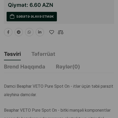
Qiymət:
6.60 AZN
SƏBƏTƏ ƏLAVƏ ETMƏK
Təsviri
Təfərrüat
Brend Haqqında
Rəylər(0)
Damci Beaphar VETO Pure Spot On - itlər üçün təbii parazit
əleyhinə damcılar.
Beaphar VETO Pure Spot On - bitki mənşəli komponentlər