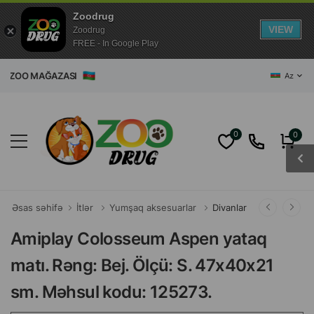
Zoodrug
VIEW
Zoodrug
FREE - In Google Play
AĞAZASI
Az
0
0
Əsas səhifə
İtlər
Yumşaq aksesuarlar
Divanlar
Amiplay Colosseum Aspen yataq
matı. Rəng: Bej. Ölçü: S. 47x40x21
sm. Məhsul kodu: 125273.