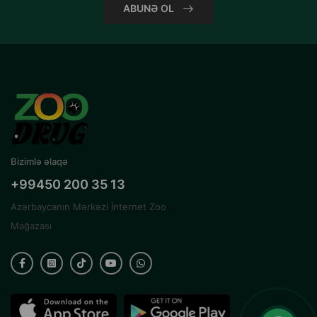
ABUNƏ OL
Bizimlə əlaqə
+99450 200 35 13
Azərbaycanın Mərkəzi İnternet Zoo
Mağazası