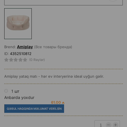
Amiplay
Brend:
(Все товары бренда)
ID:
4352510812
(0 Rəylər)
Amiplay yataq matı - hər ev interyerinə ideal uyğun gəlir.
1 шт
Anbarda yoxdur
61.00 ₼
QƏBUL HAQQINDA MƏLUMAT VERILSIN