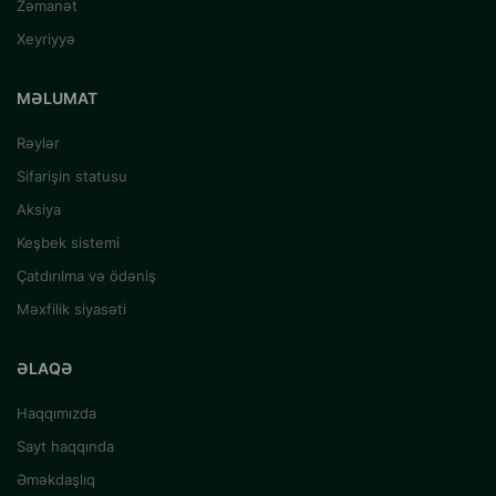
Zəmanət
Xeyriyyə
MƏLUMAT
Rəylər
Sifarişin statusu
Aksiya
Keşbek sistemi
Çatdırılma və ödəniş
Məxfilik siyasəti
ƏLAQƏ
Haqqımızda
Sayt haqqında
Əməkdaşlıq