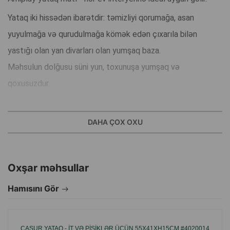
Yataq iki hissədən ibarətdir: təmizliyi qorumağa, asan
yuyulmağa və qurudulmağa kömək edən çıxarıla bilən
yastığı olan yan divarları olan yumşaq baza.
Məhsulun dolğusu süni yun, toxunuşa yumşaq və
qoxusuzdur.
İstifadə olunan materiallar sayəsində yataq soyuqdan ideal
şəkildə izolyasiya edir.
DAHA ÇOX OXU
İstənilən interyerə uyğunlaşacaq stil sahibi dizayn.
Yüksək keyfiyyətli materiallardan hazırlanmışdır.
Oxşar məhsullar
Poliester liflə doldurulmuşdur.
Qulluqda rahat - 30⁰C-də maşında yuyula bilər.
Hamısını Gör
İstehsalçı ölkə: Polşa.
CASUR YATAQ - IT VƏ PIŞIKLƏR ÜÇÜN 55X41XH15СМ #4020014