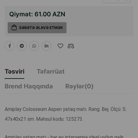
Qiymət:
61.00 AZN
SƏBƏTƏ ƏLAVƏ ETMƏK
Təsviri
Təfərrüat
Brend Haqqında
Rəylər(0)
Amiplay Colosseum Aspen yataq matı. Rəng: Bej. Ölçü: S.
47x40x21 sm. Məhsul kodu: 125273.
Amiplay yataq matı - hər ev interyerinə ideal uyğun gəlir.