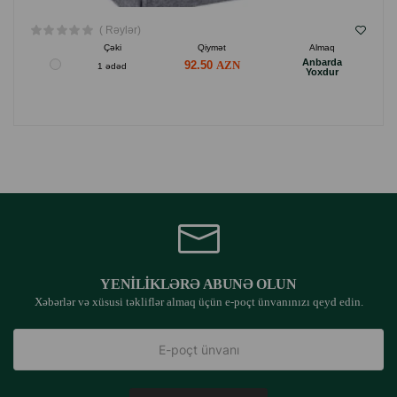
( Rəylər)
Çəki
Qiymət
Almaq
Anbarda
92.50
1 ədəd
Yoxdur
YENILIKLƏRƏ ABUNƏ OLUN
Xəbərlər və xüsusi təkliflər almaq üçün e-poçt ünvanınızı qeyd edin.