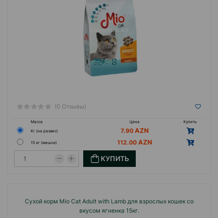
пищеварения, мочевыделительной системы и
общего баланса организма.
Mio-это практичный и надёжный выбор для
владельцев, которые хотят обеспечить своему
питомцу стабильное качество питания, пользу
и комфорт каждый день.
Страна производства:Турция.
(0 Отзывы)
Масса
Цена
Купить
7.90
Кг (на развес)
112.00
15 кг (мешок)
КУПИТЬ
Сухой корм Mio Cat Adult with Lamb для взрослых кошек со
вкусом ягненка 15кг.