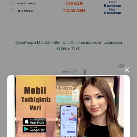
Hет
7.90
Кг (на развес)
B наличии
Hет
112.00
15 кг (мешок)
B наличии
Сухой корм Mio Cat Kitten with Chicken для котят со вкусом
курицы 15 кг.
×