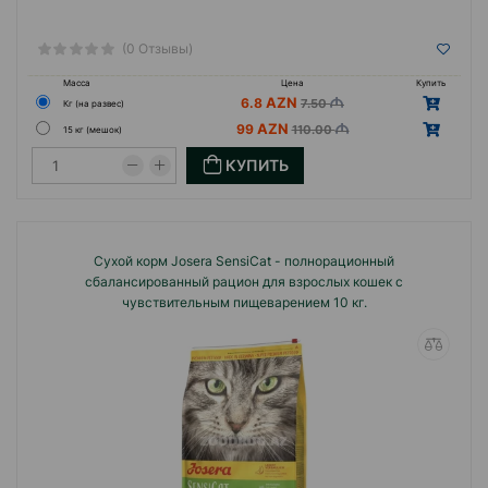
(0 Отзывы)
Масса
Цена
Купить
6.8
7.50
Кг (на развес)
99
110.00
15 кг (мешок)
КУПИТЬ
Сухой корм Josera SensiCat - полнорационный
сбалансированный рацион для взрослых кошек с
чувствительным пищеварением 10 кг.