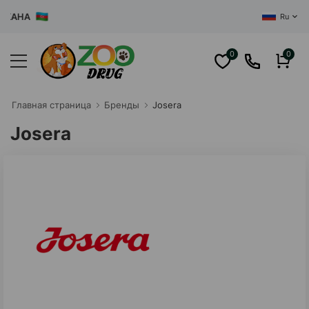
ЦЕНТРА
Ru
0
0
Главная cтраница
Бренды
Josera
Josera