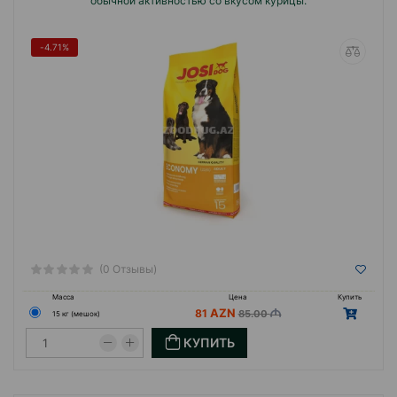
обычной активностью со вкусом курицы.
-4.71%
(0 Отзывы)
Масса
Цена
Купить
81
85.00
15 кг (мешок)
КУПИТЬ