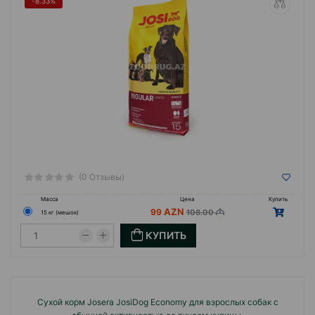
-8.33%
(0 Отзывы)
Масса
Цена
Купить
99
108.00
15 кг (мешок)
КУПИТЬ
Сухой корм Josera JosiDog Economy для взрослых собак с