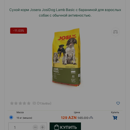
Сухой корм Josera JosiDog Lamb Basic с бараниной для взрослых
собак с обычной активностью.
-11.03%
(0 Отзывы)
Масса
Цена
Купить
129
145.00
15 кг (мешок)
КУПИТЬ