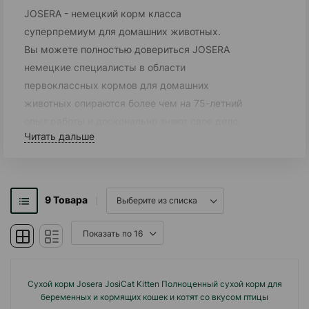
JOSERA - немецкий корм класса
суперпремиум для домашних животных.
Вы можете полностью довериться JOSERA
немецкие специалисты в области
первоклассных кормов для домашних
животных опираются более чем на 75-летний
опыт работы и досконально знают свое дело.
Читать дальше
Здоровье вашего питомца, превосходный вкус,
высокая переваримость и совместимость - вот
наши главные приоритеты при создании
кормов​класса суперпремиум для собак и
9
Товара
кошек.
Если вы выберете для своего питомца наши
продукты, то получите корма, созданные
настоящими знатоками своего дела.Неважно,
Сухой корм Josera JosiCat Kitten Полноценный сухой корм для
породистая у вас собака или дворняга,
беременных и кормящих кошек и котят со вкусом птицы