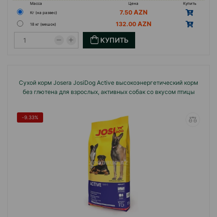
Масса
Цена
Купить
7.50
Кг (на развес)
132.00
18 кг (мешок)
КУПИТЬ
Сухой корм Josera JosiDog Active высокоэнергетический корм
без глютена для взрослых, активных собак со вкусом птицы
-9.33%