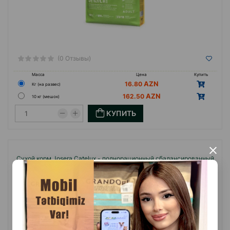
(0 Отзывы)
Масса
Цена
Купить
16.80
Кг (на развес)
162.50
10 кг (мешок)
КУПИТЬ
×
Сухой корм Josera Catelux - полнорационный сбалансированный
рацион для взрослых кошек 15кг.