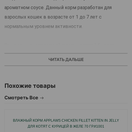
ароматном соусе. Данный корм разработан для
взрослых кошек в возрасте от 1 до 7 лет с
нормальным уровнем активности.
Ваша кошка - настоящий гурман, и порой бывает
очень трудно выбрать то, что ей нравится.
ЧИТАТЬ ДАЛЬШЕ
Мини-филе в подливке Гурме созданы на основе
поджаренных кусочков мяса в ароматном соусе.
Полноценный консервированный корм для взрослых
Похожие товары
кошек.
Смотреть Все
Преимущества:
Данный корм разработан для взрослых кошек в
ВЛАЖНЫЙ КОРМ APPLAWS CHICKEN FILLET KITTEN IN JELLY
ДЛЯ КОТЯТ С КУРИЦЕЙ В ЖЕЛЕ 70 ГР.#1001
возрасте от 1 до 7 лет с нормальным уровнем