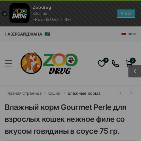
Zoodrug
VIEW
Zoodrug
FREE - In Google Play
АЗИН АЗЕРБАЙДЖАНА
Ru
0
0
Главная страница
Кошки
Влажные корма
Влажный корм Gourmet Perle для
взрослых кошек нежное филе со
вкусом говядины в соусе 75 гр.