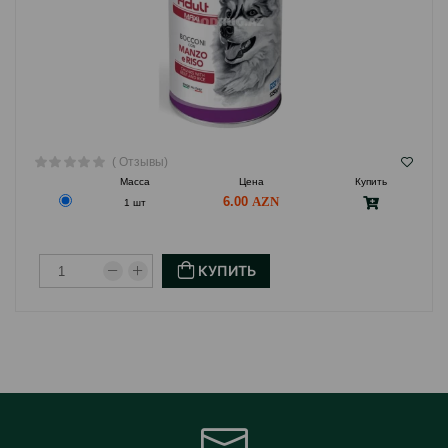
всей жизни. Рецепты корма разработаны с учетом
размера, возраста, веса, активности животного и его
предпочтений в питании.
Страна производитель: Италия.
( Отзывы)
Масса
Цена
Купить
6.00
1 шт
КУПИТЬ