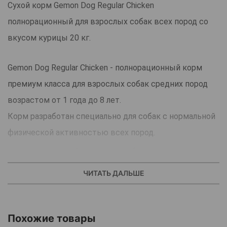
Сухой корм Gemon Dog Regular Chicken
полнорационный для взрослых собак всех пород со
вкусом курицы 20 кг.
Gemon Dog Regular Chicken - полнорационный корм
премиум класса для взрослых собак средних пород
возрастом от 1 года до 8 лет.
Корм разработан специально для собак с нормальной
физической активностью всех пород.
Натуральные пребиотики способствуют росту
полезной микрофлоры кишечника и улучшают
ЧИТАТЬ ДАЛЬШЕ
пищеварение, экстракт Юкки снижает образование
газов и запах фекалий.
Для защиты суставов в корме содержатся
Похожие товары